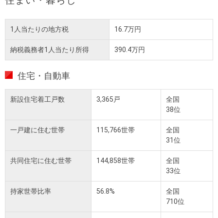
住まい・暮らし
1人当たりの地方税
16.7万円
納税義務者1人当たり所得
390.4万円
住宅・自動車
新設住宅着工戸数
3,365戸
全国
38位
一戸建に住む世帯
115,766世帯
全国
31位
共同住宅に住む世帯
144,858世帯
全国
33位
持家世帯比率
56.8%
全国
710位