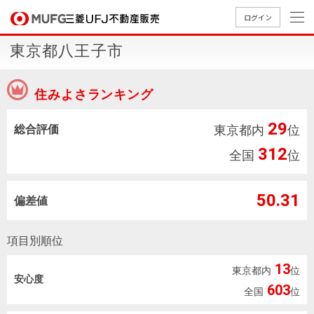
ログイン
東京都八王子市
買いたい
住みよさランキング
売りたい
29
総合評価
東京都内
位
店舗案内
312
買いたいTOP
売りたいTOP
店舗案内TOP
会社情報TOP
採用情報TOP
全国
位
会社情報
50.31
偏差値
採用情報
店舗のご
ごあいさ
新卒採用
店舗のご
会社概
キャリア
店舗のご
MUFG
中古
無
新
売
A
項目別順位
案内（首
つ
情報
案内（名
要
採用情報
案内（関
Way
マン
料
築・
却
都圏）
古屋）
西）
法人のお客さま
ショ
査
中古
相
13
東京都内
位
経営ビジ
役員一
安心度
組織図
ンを
定
一戸
談
603
全国
位
ョン
覧
探す
建て
提携企業にお勤めの方