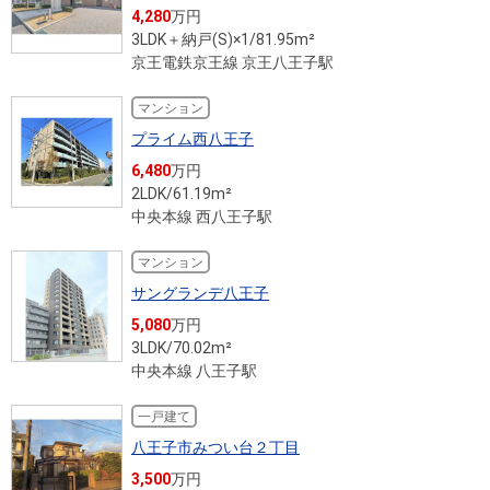
4,280
万円
3LDK＋納戸(S)×1/81.95m²
京王電鉄京王線 京王八王子駅
マンション
プライム西八王子
6,480
万円
2LDK/61.19m²
中央本線 西八王子駅
マンション
サングランデ八王子
5,080
万円
3LDK/70.02m²
中央本線 八王子駅
一戸建て
八王子市みつい台２丁目
3,500
万円