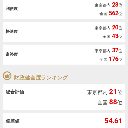
を探
28
東京都内
位
本社地
ニュース
沿革
利便度
す
売却
562
会員ページ
図
リリース
全国
位
投
時手
事業
資
取り
用物
20
会社案内
東京都内
位
快適度
閉じる
用
金額
件を
（電子ブ
43
全国
位
物
試算
探す
ック版）
件
37
東京都内
位
富裕度
を
176
全国
位
売却向け
周辺相場
住まい1プ
探
サービス
検索
ラス（お
す
役立ちコ
財政健全度ランキング
ラム）
21
総合評価
購入向け
住宅ロー
東京都内
住まい1プ
位
住まいと
売却ガイ
サービス
ンシミュ
ラス（お
88
全国
位
暮らしの
ド
レーショ
役立ちコ
税金の本
ン
ラム）
54.61
（電子ブ
偏差値