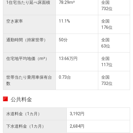
1住宅当たり延べ床面積
78.29m²
全国
732位
空き家率
11.1%
全国
176位
通勤時間（持家世帯）
50分
全国
63位
住宅地平均地価（m²）
13.66万円
全国
117位
世帯当たり乗用車保有台
0.73台
全国
数
732位
公共料金
水道料金（1カ月）
3,192円
下水道料金（1カ月）
2,684円