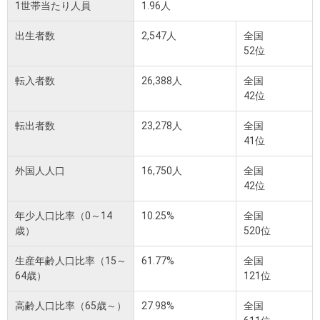
1世帯当たり人員
1.96人
出生者数
2,547人
全国
52位
転入者数
26,388人
全国
42位
転出者数
23,278人
全国
41位
外国人人口
16,750人
全国
42位
年少人口比率（0～14
10.25%
全国
歳）
520位
生産年齢人口比率（15～
61.77%
全国
64歳）
121位
高齢人口比率（65歳～）
27.98%
全国