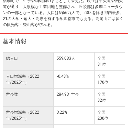
宿場町で、生糸や絹織物のまちとして栄えた。現在は中央道や圏央
道が通り、大規模な工業団地も整備され、丘陵部は多摩ニュータウ
ンの一部となっている。人口は約56万人で、23区を除き都内最多。
21の大学・短大・高専を有する学園都市でもある。高尾山には多く
の観光客・登山客が訪れる。
基本情報
総人口
559,083人
全国
31位
人口増減率（2022
-0.48%
全国
年/2025年）
170位
世帯数
284,931世帯
全国
32位
世帯増減率（2022
3.22%
全国
年/2025年）
200位