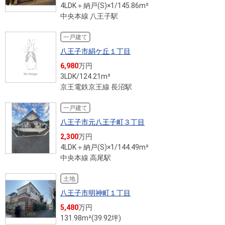
4LDK＋納戸(S)×1/145.86m²
中央本線 八王子駅
一戸建て
八王子市絹ケ丘１丁目
6,980
万円
3LDK/124.21m²
京王電鉄京王線 長沼駅
一戸建て
八王子市元八王子町３丁目
2,300
万円
4LDK＋納戸(S)×1/144.49m²
中央本線 高尾駅
土地
八王子市明神町１丁目
5,480
万円
131.98m²(39.92坪)