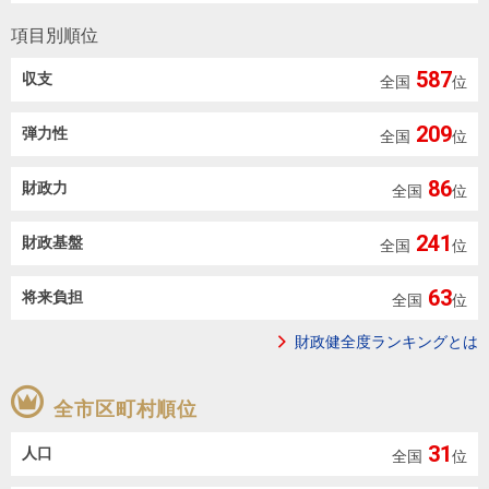
住まいと
ック）
購入ガイ
暮らしの
ド
項目別順位
税金の本
587
収支
全国
位
（電子ブ
ック）
209
弾力性
全国
位
86
財政力
全国
位
241
財政基盤
全国
位
63
将来負担
全国
位
財政健全度ランキングとは
全市区町村順位
31
人口
全国
位