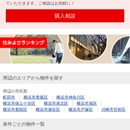
を探
ていただきます。ご相談はお気軽に！
本社地
ニュース
沿革
す
売却
会員ページ
図
リリース
購入相談
投
時手
事業
資
取り
用物
会社案内
閉じる
用
金額
件を
（電子ブ
物
試算
探す
ック版）
件
を
売却向け
周辺相場
住まい1プ
探
サービス
検索
ラス（お
す
役立ちコ
周辺のエリアから物件を探す
ラム）
周辺の市区郡
購入向け
住宅ロー
住まい1プ
町田市
横浜市青葉区
横浜市神奈川区
住まいと
売却ガイ
サービス
ンシミュ
ラス（お
横浜市保土ケ谷区
横浜市港北区
横浜市旭区
暮らしの
ド
レーショ
役立ちコ
横浜市都筑区
横浜市瀬谷区
横浜市戸塚区
川崎市宮前区
税金の本
ン
ラム）
（電子ブ
条件ごとの物件一覧