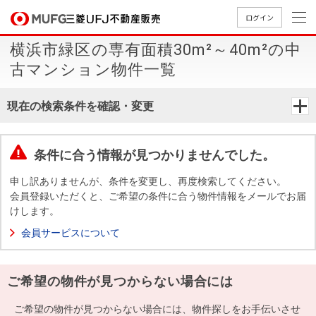
ログイン
横浜市緑区の専有面積30m²～40m²の中
買いたい
古マンション物件一覧
売りたい
現在の検索条件を確認・変更
店舗案内
買いたいTOP
売りたいTOP
店舗案内TOP
会社情報TOP
採用情報TOP
条件に合う情報が見つかりませんでした。
会社情報
申し訳ありませんが、条件を変更し、再度検索してください。
会員登録いただくと、ご希望の条件に合う物件情報をメールでお届
けします。
採用情報
店舗のご
ごあいさ
新卒採用
店舗のご
会社概
キャリア
店舗のご
MUFG
中古
無
新
売
A
会員サービスについて
案内（首
つ
情報
案内（名
要
採用情報
案内（関
Way
マン
料
築・
却
都圏）
古屋）
西）
法人のお客さま
ショ
査
中古
相
経営ビジ
役員一
ご希望の物件が見つからない場合には
組織図
ンを
定
一戸
談
ョン
覧
探す
建て
提携企業にお勤めの方
ご希望の物件が見つからない場合には、物件探しをお手伝いさせ