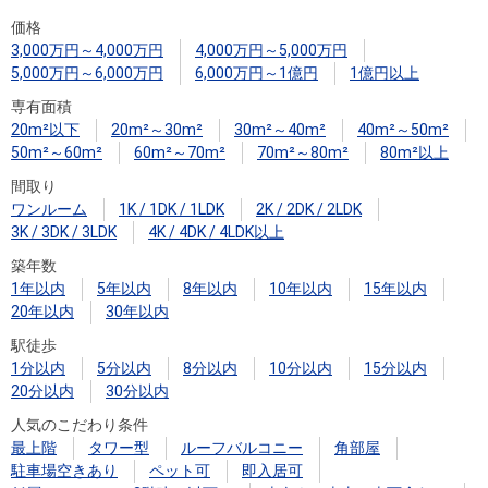
住まいと
ック）
購入ガイ
価格
暮らしの
ド
3,000万円～4,000万円
4,000万円～5,000万円
税金の本
5,000万円～6,000万円
6,000万円～1億円
1億円以上
（電子ブ
専有面積
ック）
20m²以下
20m²～30m²
30m²～40m²
40m²～50m²
50m²～60m²
60m²～70m²
70m²～80m²
80m²以上
間取り
ワンルーム
1K / 1DK / 1LDK
2K / 2DK / 2LDK
3K / 3DK / 3LDK
4K / 4DK / 4LDK以上
築年数
1年以内
5年以内
8年以内
10年以内
15年以内
20年以内
30年以内
駅徒歩
1分以内
5分以内
8分以内
10分以内
15分以内
20分以内
30分以内
人気のこだわり条件
最上階
タワー型
ルーフバルコニー
角部屋
駐車場空きあり
ペット可
即入居可