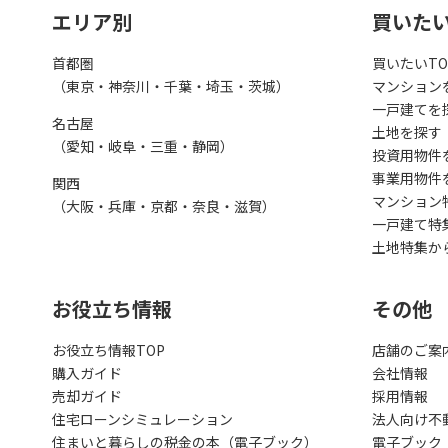
エリア別
買いた
首都圏
買いたいTO
（東京・神奈川・千葉・埼玉・茨城）
マンション
一戸建てを
名古屋
土地を探す
（愛知・岐阜・三重・静岡）
投資用物件
事業用物件
関西
マンション
（大阪・兵庫・京都・奈良・滋賀）
一戸建て特
土地特集か
お役立ち情報
その他
お役立ち情報TOP
店舗のご案
購入ガイド
会社情報
売却ガイド
採用情報
住宅ローンシミュレーション
法人向け不
住まいと暮らしの税金の本（電子ブック）
電子ブック