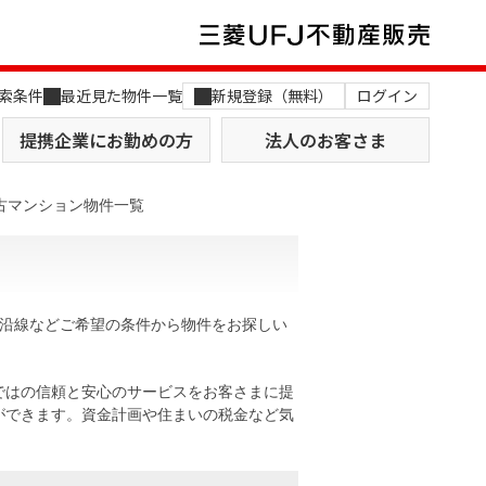
索条件
最近見た物件一覧
新規登録（無料）
ログイン
提携企業にお勤めの方
法人のお客さま
古マンション物件一覧
や沿線などご希望の条件から物件をお探しい
店舗のご案内（関西）
MUFG Way
土地を探す
AI不動産査定
ではの信頼と安心のサービスをお客さまに提
ができます。資金計画や住まいの税金など気
役員一覧
おすすめ物件から探す