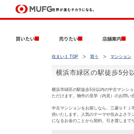
買いたい
買いたい
売りたい
店舗案内
売りたい
住まい１ TOP
買う
マンション
店舗案内
買いたいTOP
売りたいTOP
店舗案内TOP
会社情報TOP
採用情報TOP
横浜市緑区の駅徒歩5分
会社情報
横浜市緑区の駅徒歩5分以内の中古マンシ
採用情報
ただけます。物件の見学（内見）のお問い
店舗のご案内（首都圏）
ごあいさつ
新卒採用情報
中古マンションを探す
無料査定
中古マンションをお探しなら、三菱ＵＦＪ
法人のお客さま
供いたします。人気のテーマや住みよさラ
経営ビジョン
になるお金のことから契約、引き渡しまで
投資用物件を探す
売却時手取り金額試算
提携企業にお勤めの方