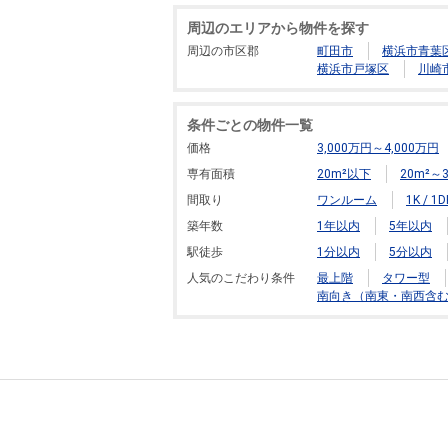
周辺のエリアから物件を探す
周辺の市区郡
町田市
横浜市青葉
横浜市戸塚区
川崎
条件ごとの物件一覧
価格
3,000万円～4,000万円
専有面積
20m²以下
20m²～3
間取り
ワンルーム
1K / 1D
築年数
1年以内
5年以内
駅徒歩
1分以内
5分以内
人気のこだわり条件
最上階
タワー型
南向き（南東・南西含