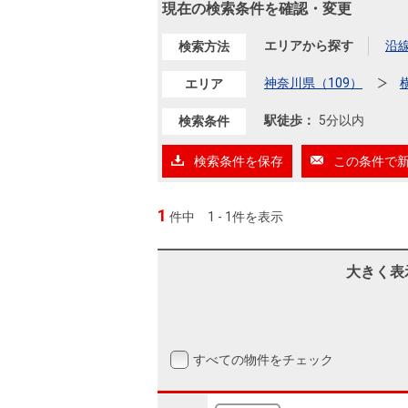
沿革
現在の検索条件を確認・変更
会員ページ
エリアから探す
沿
検索方法
会社案内（電子ブック版）
購入向けサービス
売却向けサービス
神奈川県（109）
エリア
駅徒歩：
5分以内
検索条件
住まいと暮らしの税金の本（電子ブック）
住まいと暮らしの税金の本（電子ブック）
検索条件を保存
この条件で
1
件中
1 - 1件を表示
大きく表
すべての物件をチェック