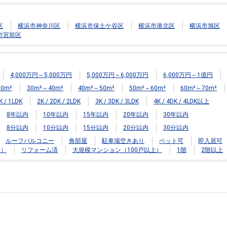
区
横浜市神奈川区
横浜市保土ケ谷区
横浜市港北区
横浜市旭区
市宮前区
4,000万円～5,000万円
5,000万円～6,000万円
6,000万円～1億円
0m²
30m²～40m²
40m²～50m²
50m²～60m²
60m²～70m²
K / 1LDK
2K / 2DK / 2LDK
3K / 3DK / 3LDK
4K / 4DK / 4LDK以上
8年以内
10年以内
15年以内
20年以内
30年以内
8分以内
10分以内
15分以内
20分以内
30分以内
ルーフバルコニー
角部屋
駐車場空きあり
ペット可
即入居可
む）
リフォーム済
大規模マンション（100戸以上）
1階
2階以上