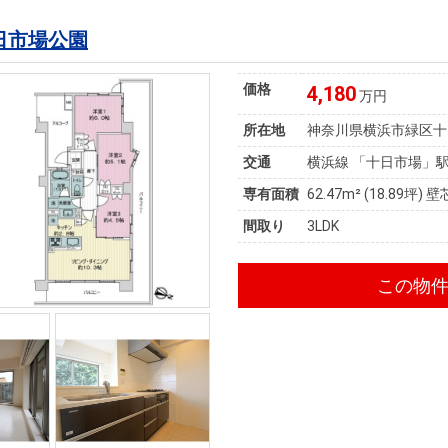
日市場公園
価格
4,180
万円
所在地
神奈川県横浜市緑区十
交通
横浜線 「十日市場」駅
専有面積
62.47m²
(18.89坪)
壁
間取り
3LDK
この物