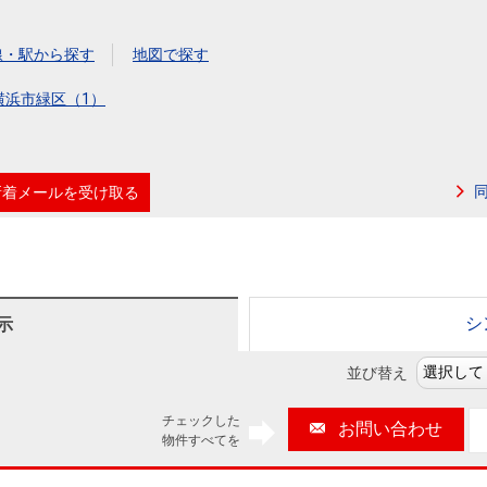
本社地図
線・駅から探す
地図で探す
住宅ローンシミュレーション
周辺相場検索
横浜市緑区（1）
購入ガイド
売却ガイド
新着メールを受け取る
シ
示
並び替え
チェックした
お問い合わせ
物件すべてを