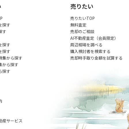
い
売りたい
P
売りたいTOP
を探す
無料査定
探す
売却のご相談
AI不動産査定（会員限定）
を探す
周辺相場を調べる
を探す
購入検討者を検索する
特集から探す
売却時手取り金額を試算する
集から探す
ら探す
内
動産サービス