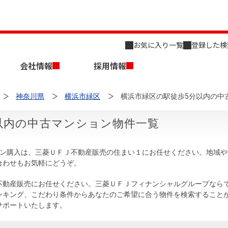
お気に入り一覧
登録した検
会社情報
採用情報
神奈川県
横浜市緑区
横浜市緑区の駅徒歩5分以内の中
以内の中古マンション物件一覧
ョン購入は、三菱ＵＦＪ不動産販売の住まい１にお任せください。地域
合わせもお気軽にどうぞ。
店舗のご案内（名古屋）
会社概要
キャリア採用情報
新築・中古一戸建てを探す
売却相談
不動産販売にお任せください。三菱ＵＦＪフィナンシャルグループなら
ンキング、こだわり条件からあなたのご希望に合う物件を検索すること
組織図
サポートいたします。
事業用物件を探す