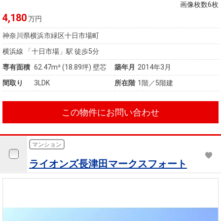
住まいと
ック）
購入ガイ
画像枚数6枚
暮らしの
ド
4,180
万円
税金の本
神奈川県横浜市緑区十日市場町
（電子ブ
横浜線 「十日市場」駅 徒歩5分
ック）
専有面積
62.47m²
(18.89坪)
壁芯
築年月
2014年3月
間取り
3LDK
所在階
1階／5階建
この物件にお問い合わせ
マンション
ライオンズ長津田マークスフォート