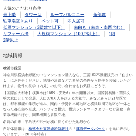
人気のこだわり条件
最上階
タワー型
ルーフバルコニー
角部屋
駐車場空きあり
ペット可
即入居可
低層マンション（3階建て以下）
南向き（南東・南西含む）
リフォーム済
大規模マンション（100戸以上）
1階
2階以上
地域情報
横浜市緑区
神奈川県横浜市緑区の中古マンション購入なら、三菱UFJ不動産販売の「住まい
１」にお任せください。地域や沿線などご希望の条件から物件をお探しいただ
けます。物件の見学（内見）のお問い合わせもお気軽にどうぞ。
【国際的大都市】横浜市は1859（安政6）年の開港以来、国際貿易港・西洋文
明の窓口として発展。人口370万人を超える大都市。みなとみらい21地区で
は、都市機能の集積が進み、関内・伊勢佐木町地区と横浜駅周辺地区が一体と
なった都心部を形成。パシフィコ横浜、横浜ランドマークタワーなど業務・商
業系機能のほか、国際機関も多数立地。
名前の由来：半島状の砂州が横に長くのびた地形から
自治体情報は、
株式会社東洋経済新報社
の「
都市データパック
」を元に表示し
ています。（2016年時点）