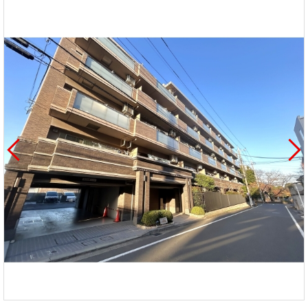
を探
本社地
ニュース
沿革
す
売却
会員ページ
図
リリース
投
時手
事業
資
取り
用物
会社案内
閉じる
用
金額
件を
（電子ブ
物
試算
探す
ック版）
件
を
売却向け
周辺相場
住まい1プ
探
サービス
検索
ラス（お
す
役立ちコ
ラム）
購入向け
住宅ロー
住まい1プ
住まいと
売却ガイ
サービス
ンシミュ
ラス（お
暮らしの
ド
レーショ
役立ちコ
税金の本
ン
ラム）
（電子ブ