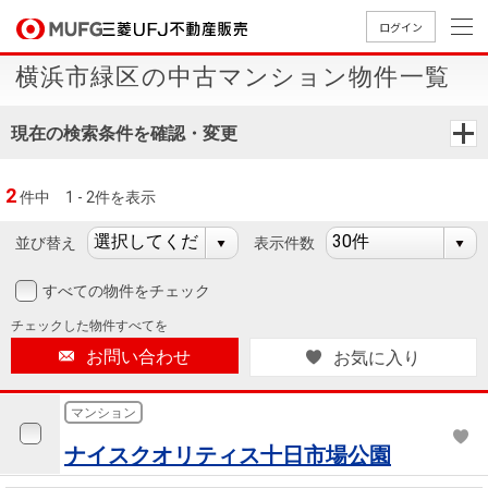
ログイン
横浜市緑区の中古マンション物件一覧
買いたい
現在の検索条件を確認・変更
売りたい
2
件中
1 - 2件を表示
店舗案内
買いたいTOP
売りたいTOP
店舗案内TOP
会社情報TOP
採用情報TOP
並び替え
表示件数
会社情報
すべての物件をチェック
チェックした
物件すべてを
採用情報
店舗のご
ごあいさ
新卒採用
店舗のご
会社概
キャリア
店舗のご
MUFG
中古
無
新
売
A
お問い合わせ
お気に入り
案内（首
つ
情報
案内（名
要
採用情報
案内（関
Way
マン
料
築・
却
都圏）
古屋）
西）
法人のお客さま
ショ
査
中古
相
マンション
経営ビジ
役員一
組織図
ンを
定
一戸
談
ナイスクオリティス十日市場公園
ョン
覧
探す
建て
提携企業にお勤めの方