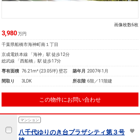
画像枚数6枚
3,980
万円
千葉県船橋市海神町南１丁目
京成電鉄本線 「海神」駅 徒歩12分
総武線 「西船橋」駅 徒歩17分
専有面積
76.21m²
(23.05坪)
壁芯
築年月
2007年1月
間取り
3LDK
所在階
6階／11階建
この物件にお問い合わせ
マンション
八千代ゆりのき台プラザシティ第３号