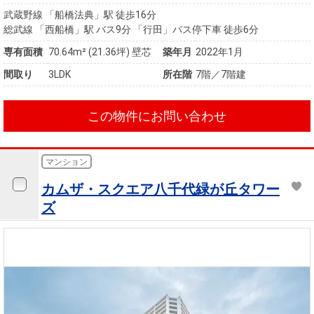
武蔵野線 「船橋法典」駅 徒歩16分
総武線 「西船橋」駅 バス9分 「行田」バス停下車 徒歩6分
専有面積
70.64m²
(21.36坪)
壁芯
築年月
2022年1月
間取り
3LDK
所在階
7階／7階建
この物件にお問い合わせ
マンション
カムザ・スクエア八千代緑が丘タワー
ズ