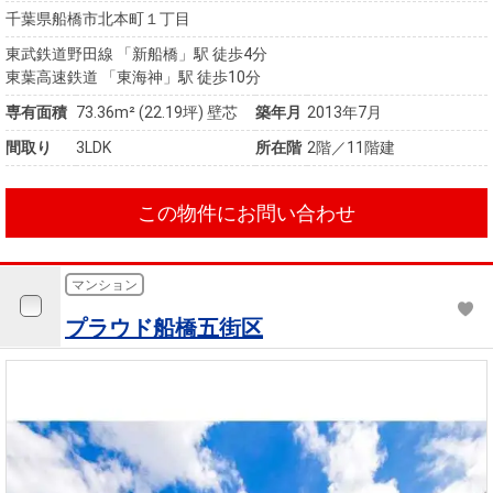
千葉県船橋市北本町１丁目
東武鉄道野田線 「新船橋」駅 徒歩4分
東葉高速鉄道 「東海神」駅 徒歩10分
専有面積
73.36m²
(22.19坪)
壁芯
築年月
2013年7月
間取り
3LDK
所在階
2階／11階建
この物件にお問い合わせ
マンション
プラウド船橋五街区