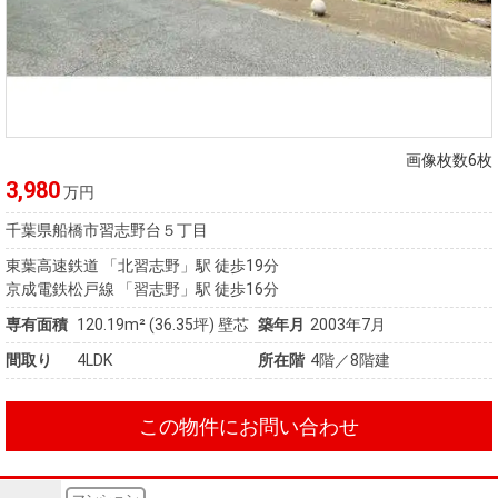
画像枚数6枚
3,980
万円
千葉県船橋市習志野台５丁目
東葉高速鉄道 「北習志野」駅 徒歩19分
京成電鉄松戸線 「習志野」駅 徒歩16分
専有面積
120.19m²
(36.35坪)
壁芯
築年月
2003年7月
間取り
4LDK
所在階
4階／8階建
この物件にお問い合わせ