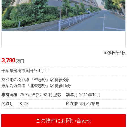
画像枚数6枚
3,780
万円
千葉県船橋市薬円台４丁目
京成電鉄松戸線 「習志野」駅 徒歩8分
東葉高速鉄道 「北習志野」駅 徒歩15分
専有面積
75.77m²
(22.92坪)
壁芯
築年月
2011年10月
間取り
3LDK
所在階
7階／7階建
この物件にお問い合わせ