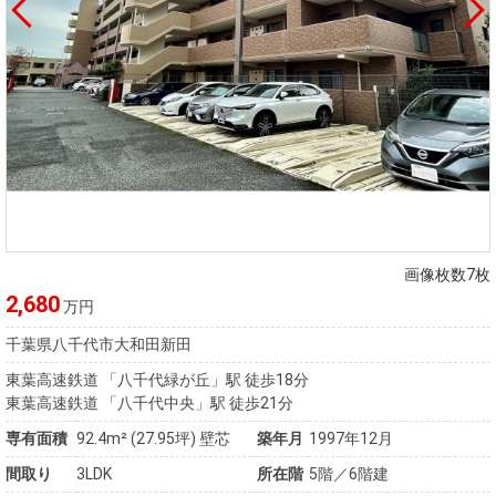
画像枚数7枚
2,680
万円
千葉県八千代市大和田新田
東葉高速鉄道 「八千代緑が丘」駅 徒歩18分
東葉高速鉄道 「八千代中央」駅 徒歩21分
専有面積
92.4m²
(27.95坪)
壁芯
築年月
1997年12月
間取り
3LDK
所在階
5階／6階建