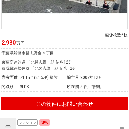
画像枚数6枚
2,980
万円
千葉県船橋市習志野台４丁目
東葉高速鉄道 「北習志野」駅 徒歩12分
京成電鉄松戸線 「北習志野」駅 徒歩12分
専有面積
71.1m²
(21.5坪)
壁芯
築年月
2007年12月
間取り
3LDK
所在階
5階／7階建
この物件にお問い合わせ
マンション
NEW