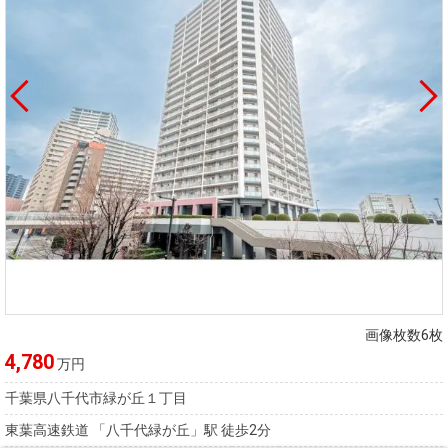
画像枚数6枚
4,780
万円
千葉県八千代市緑が丘１丁目
東葉高速鉄道 「八千代緑が丘」駅 徒歩2分