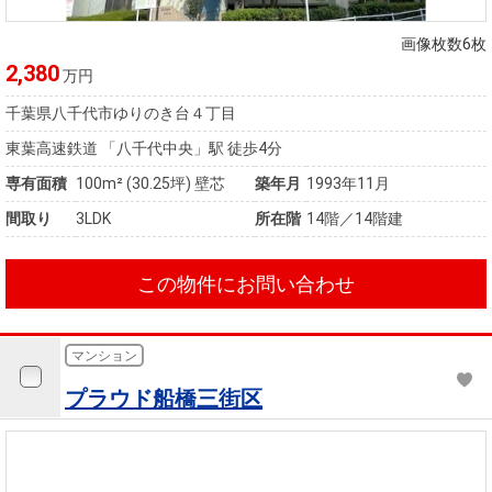
画像枚数6枚
2,380
万円
千葉県八千代市ゆりのき台４丁目
東葉高速鉄道 「八千代中央」駅 徒歩4分
専有面積
100m²
(30.25坪)
壁芯
築年月
1993年11月
間取り
3LDK
所在階
14階／14階建
この物件にお問い合わせ
マンション
プラウド船橋三街区