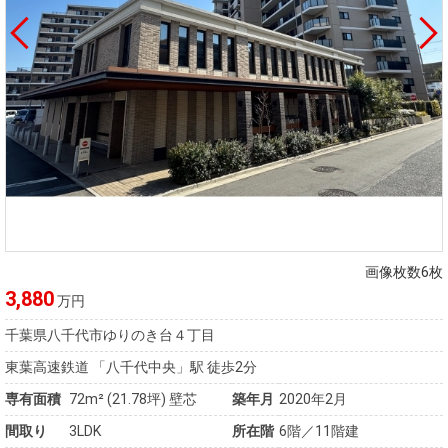
画像枚数6枚
3,880
万円
千葉県八千代市ゆりのき台４丁目
東葉高速鉄道 「八千代中央」駅 徒歩2分
専有面積
72m²
(21.78坪)
壁芯
築年月
2020年2月
間取り
3LDK
所在階
6階／11階建