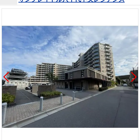
を探
本社地
ニュース
沿革
す
売却
会員ページ
図
リリース
投
時手
事業
資
取り
用物
会社案内
閉じる
用
金額
件を
（電子ブ
物
試算
探す
ック版）
件
を
売却向け
周辺相場
住まい1プ
探
サービス
検索
ラス（お
す
役立ちコ
ラム）
購入向け
住宅ロー
住まい1プ
住まいと
売却ガイ
サービス
ンシミュ
ラス（お
暮らしの
ド
レーショ
役立ちコ
税金の本
ン
ラム）
（電子ブ