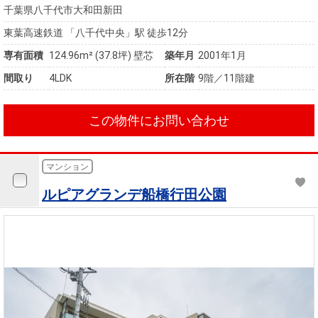
千葉県八千代市大和田新田
東葉高速鉄道 「八千代中央」駅 徒歩12分
専有面積
124.96m²
(37.8坪)
壁芯
築年月
2001年1月
間取り
4LDK
所在階
9階／11階建
この物件にお問い合わせ
マンション
ルピアグランデ船橋行田公園