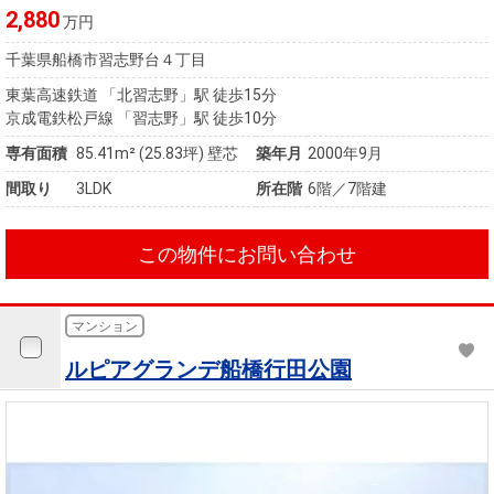
2,880
万円
千葉県船橋市習志野台４丁目
東葉高速鉄道 「北習志野」駅 徒歩15分
京成電鉄松戸線 「習志野」駅 徒歩10分
専有面積
85.41m²
(25.83坪)
壁芯
築年月
2000年9月
間取り
3LDK
所在階
6階／7階建
この物件にお問い合わせ
マンション
ルピアグランデ船橋行田公園