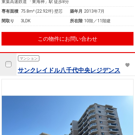
東葉高速鉄道 「東海神」駅 徒歩8分
専有面積
75.8m²
(22.92坪)
壁芯
築年月
2013年7月
間取り
3LDK
所在階
10階／11階建
この物件にお問い合わせ
マンション
サンクレイドル八千代中央レジデンス