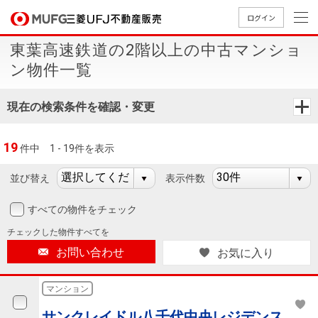
ログイン
東葉高速鉄道の2階以上の中古マンショ
買いたい
ン物件一覧
売りたい
現在の検索条件を確認・変更
店舗案内
19
件中
1 - 19件を表示
買いたいTOP
売りたいTOP
店舗案内TOP
会社情報TOP
採用情報TOP
並び替え
表示件数
会社情報
すべての物件をチェック
採用情報
店舗のご
ごあいさ
新卒採用
店舗のご
会社概
キャリア
店舗のご
MUFG
中古
無
新
売
A
チェックした
物件すべてを
案内（首
つ
情報
案内（名
要
採用情報
案内（関
Way
マン
料
築・
却
お問い合わせ
お気に入り
都圏）
古屋）
西）
法人のお客さま
ショ
査
中古
相
経営ビジ
役員一
組織図
ンを
定
一戸
談
マンション
ョン
覧
探す
建て
提携企業にお勤めの方
サンクレイドル八千代中央レジデンス