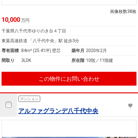
住まいと
ック）
購入ガイ
暮らしの
ド
画像枚数38枚
税金の本
10,000
万円
（電子ブ
千葉県八千代市ゆりのき台４丁目
ック）
東葉高速鉄道 「八千代中央」駅 徒歩3分
専有面積
84m²
(25.41坪)
壁芯
築年月
2020年2月
間取り
3LDK
所在階
10階／11階建
この物件にお問い合わせ
マンション
アルファグランデ八千代中央