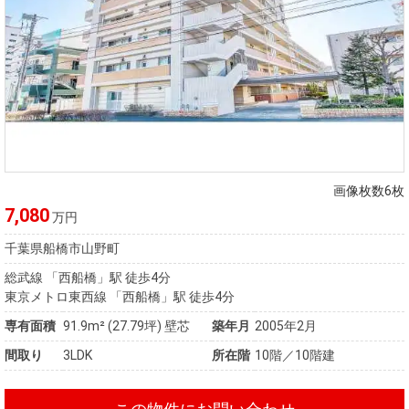
画像枚数6枚
7,080
万円
千葉県船橋市山野町
総武線 「西船橋」駅 徒歩4分
東京メトロ東西線 「西船橋」駅 徒歩4分
専有面積
91.9m²
(27.79坪)
壁芯
築年月
2005年2月
間取り
3LDK
所在階
10階／10階建