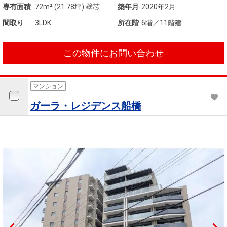
専有面積
72m²
(21.78坪)
壁芯
築年月
2020年2月
間取り
3LDK
所在階
6階／11階建
この物件にお問い合わせ
マンション
ガーラ・レジデンス船橋