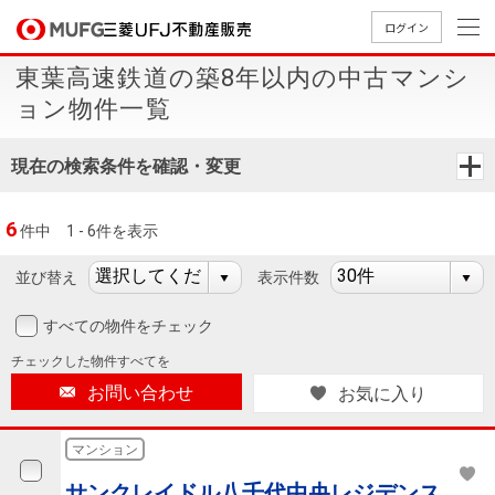
ログイン
東葉高速鉄道の築8年以内の中古マンシ
買いたい
ョン物件一覧
売りたい
現在の検索条件を確認・変更
店舗案内
6
件中
1 - 6件を表示
買いたいTOP
売りたいTOP
店舗案内TOP
会社情報TOP
採用情報TOP
並び替え
表示件数
会社情報
すべての物件をチェック
採用情報
店舗のご
ごあいさ
新卒採用
店舗のご
会社概
キャリア
店舗のご
MUFG
中古
無
新
売
A
チェックした
物件すべてを
案内（首
つ
情報
案内（名
要
採用情報
案内（関
Way
マン
料
築・
却
お問い合わせ
お気に入り
都圏）
古屋）
西）
法人のお客さま
ショ
査
中古
相
経営ビジ
役員一
組織図
ンを
定
一戸
談
マンション
ョン
覧
探す
建て
提携企業にお勤めの方
サンクレイドル八千代中央レジデンス