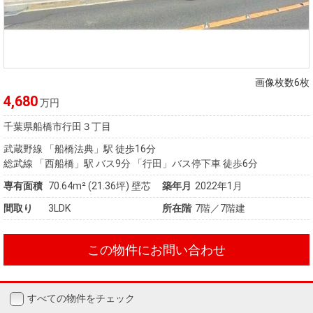
画像枚数6枚
4,680
万円
千葉県船橋市行田３丁目
武蔵野線 「船橋法典」駅 徒歩16分
総武線 「西船橋」駅 バス9分 「行田」バス停下車 徒歩6分
専有面積
70.64m²
(21.36坪)
壁芯
築年月
2022年1月
間取り
3LDK
所在階
7階／7階建
この物件にお問い合わせ
すべての物件をチェック