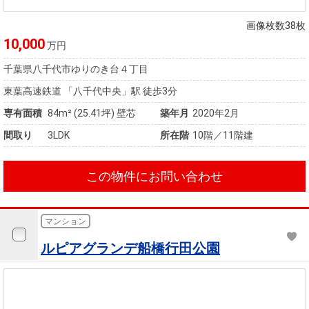
住まいと
ック）
購入ガイ
暮らしの
ド
画像枚数38枚
税金の本
10,000
万円
（電子ブ
千葉県八千代市ゆりのき台４丁目
ック）
東葉高速鉄道 「八千代中央」駅 徒歩3分
専有面積
84m²
(25.41坪)
壁芯
築年月
2020年2月
間取り
3LDK
所在階
10階／11階建
この物件にお問い合わせ
マンション
ルピアグランデ船橋行田公園