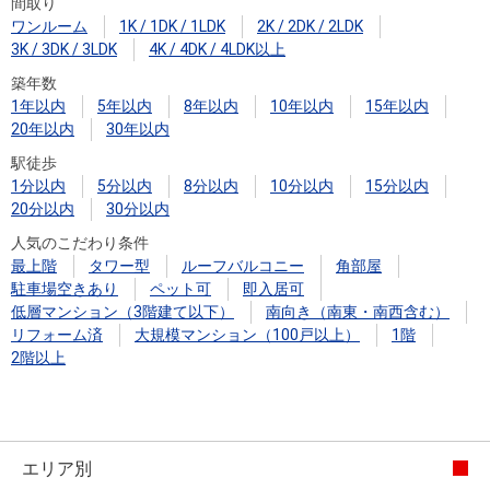
間取り
ワンルーム
1K / 1DK / 1LDK
2K / 2DK / 2LDK
3K / 3DK / 3LDK
4K / 4DK / 4LDK以上
築年数
1年以内
5年以内
8年以内
10年以内
15年以内
20年以内
30年以内
駅徒歩
1分以内
5分以内
8分以内
10分以内
15分以内
20分以内
30分以内
人気のこだわり条件
最上階
タワー型
ルーフバルコニー
角部屋
駐車場空きあり
ペット可
即入居可
低層マンション（3階建て以下）
南向き（南東・南西含む）
リフォーム済
大規模マンション（100戸以上）
1階
2階以上
エリア別