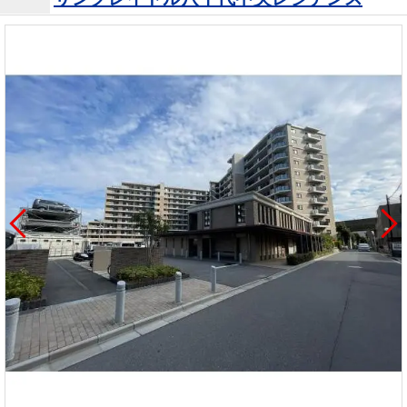
を探
本社地
ニュース
沿革
す
売却
会員ページ
図
リリース
投
時手
事業
資
取り
用物
会社案内
閉じる
用
金額
件を
（電子ブ
物
試算
探す
ック版）
件
を
売却向け
周辺相場
住まい1プ
探
サービス
検索
ラス（お
す
役立ちコ
ラム）
購入向け
住宅ロー
住まい1プ
住まいと
売却ガイ
サービス
ンシミュ
ラス（お
暮らしの
ド
レーショ
役立ちコ
税金の本
ン
ラム）
（電子ブ