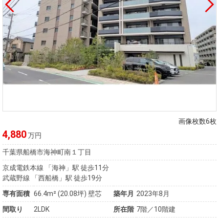
画像枚数6枚
4,880
万円
千葉県船橋市海神町南１丁目
京成電鉄本線 「海神」駅 徒歩11分
武蔵野線 「西船橋」駅 徒歩19分
専有面積
66.4m²
(20.08坪)
壁芯
築年月
2023年8月
間取り
2LDK
所在階
7階／10階建