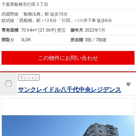
千葉県船橋市行田３丁目
武蔵野線 「船橋法典」駅 徒歩15分
総武線 「西船橋」駅 バス6分 「行田」バス停下車 徒歩6分
専有面積
70.64m²
(21.36坪)
壁芯
築年月
2022年1月
間取り
3LDK
所在階
3階／7階建
この物件にお問い合わせ
マンション
サンクレイドル八千代中央レジデンス