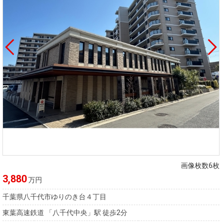
画像枚数6枚
3,880
万円
千葉県八千代市ゆりのき台４丁目
東葉高速鉄道 「八千代中央」駅 徒歩2分