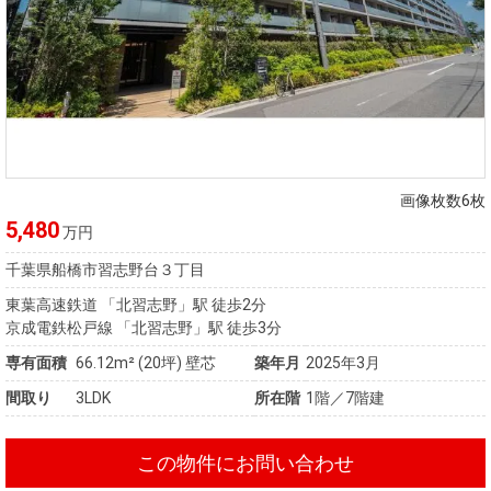
画像枚数6枚
5,480
万円
千葉県船橋市習志野台３丁目
東葉高速鉄道 「北習志野」駅 徒歩2分
京成電鉄松戸線 「北習志野」駅 徒歩3分
専有面積
66.12m²
(20坪)
壁芯
築年月
2025年3月
間取り
3LDK
所在階
1階／7階建
この物件にお問い合わせ