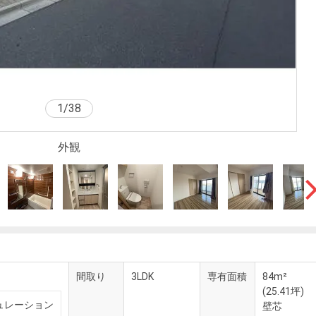
1
/
38
外観
間取り
3LDK
専有面積
84m²
(25.41坪)
ュレーション
壁芯