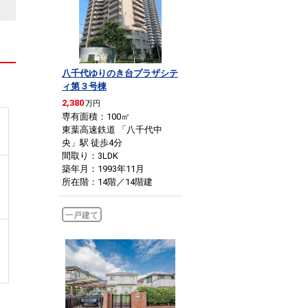
八千代ゆりのき台プラザシテ
ィ第３号棟
2,380
万円
専有面積：100
㎡
東葉高速鉄道 「八千代中
央」駅 徒歩4分
間取り：3LDK
築年月：1993年11月
所在階：14階／14階建
一戸建て