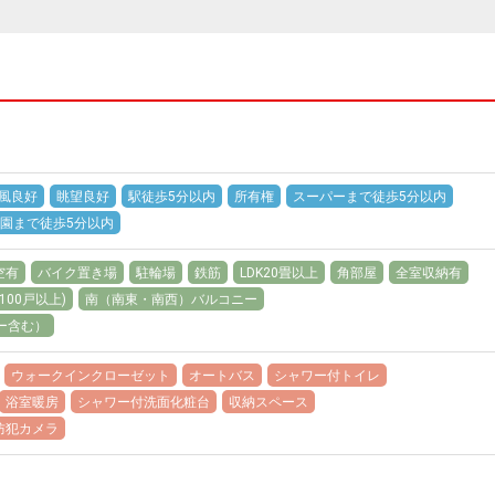
風良好
眺望良好
駅徒歩5分以内
所有権
スーパーまで徒歩5分以内
園まで徒歩5分以内
空有
バイク置き場
駐輪場
鉄筋
LDK20畳以上
角部屋
全室収納有
00戸以上)
南（南東・南西）バルコニー
ー含む）
ウォークインクローゼット
オートバス
シャワー付トイレ
浴室暖房
シャワー付洗面化粧台
収納スペース
防犯カメラ