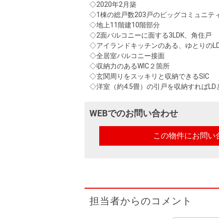
◇2020年2月築
◇1棟の総戸数203戸のビッグコミュニテ
◇地上11階建10階部分
◇2面バルコニーに面する3LDK、角住戸
◇アイランドキッチンのある、ゆとりのLD
◇全居室バルコニー接面
◇収納力のあるWIC２箇所
◇玄関周りをスッキリと収納できるSIC
◇洋室（約4.5畳）の引戸を収納すればL
WEBでのお問い合わせ
この物件にお問い
担当者からのコメント