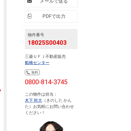
ニュースリリース
メールで送る
PDFで出力
住まい1プラス（お役立ちコラム）
住まい1プラス（お役立ちコラム）
閉じる
物件番号
18025S00403
三菱ＵＦＪ不動産販売
船橋センター
無料
0800-814-3745
この物件は担当：
木下 幹大
（きのした かん
た）お気軽にお問い合わせ
ください！