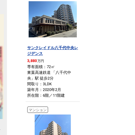
サンクレイドル八千代中央レ
ジデンス
3,880
万円
専有面積：72
㎡
東葉高速鉄道 「八千代中
央」駅 徒歩2分
間取り：3LDK
築年月：2020年2月
所在階：6階／11階建
マンション
治