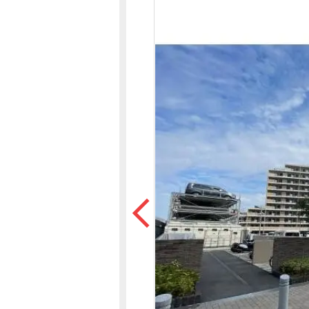
沿革
会員ページ
会社案内（電子ブック版）
購入向けサービス
売却向けサービス
住まいと暮らしの税金の本（電子ブック）
住まいと暮らしの税金の本（電子ブック）