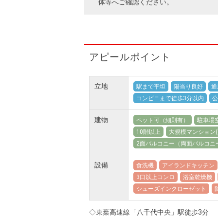
体等へご確認ください。
アピールポイント
立地
駅まで平坦
陽当り良好
通
コンビニまで徒歩3分以内
公
建物
ペット可（細則有）
駐車場
10階以上
大規模マンション(1
2面バルコニー（両面バルコニ
設備
食洗機
アイランドキッチン
3口以上コンロ
浴室乾燥機
シューズインクローゼット
◇東葉高速線「八千代中央」駅徒歩3分