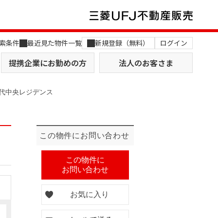
索条件
最近見た物件一覧
新規登録（無料）
ログイン
提携企業にお勤めの方
法人のお客さま
代中央レジデンス
この物件にお問い合わせ
店舗のご案内（関西）
MUFG Way
この物件に
お問い合わせ
土地を探す
AI不動産査定
役員一覧
お気に入り
おすすめ物件から探す