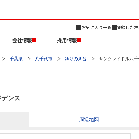
お気に入り一覧
登録した検
会社情報
採用情報
千葉県
八千代市
ゆりのき台
サンクレイドル八千
ジデンス
店舗のご案内（名古屋）
会社概要
キャリア採用情報
新築・中古一戸建てを探す
売却相談
周辺地図
組織図
事業用物件を探す