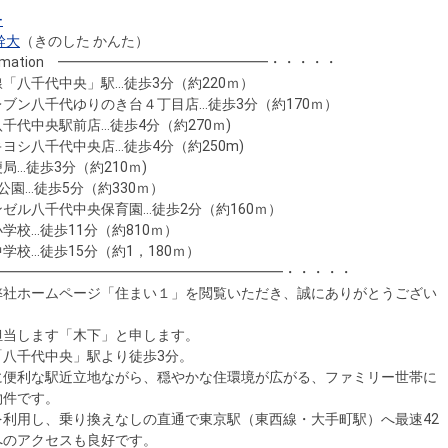
ー
幹大
（きのした かんた）
Information ━━━━━━━━━━━━━━━・・・・・
「八千代中央」駅…徒歩3分（約220ｍ）
ブン八千代ゆりのき台４丁目店…徒歩3分（約170ｍ）
千代中央駅前店…徒歩4分（約270ｍ)
ヨシ八千代中央店…徒歩4分（約250m)
局…徒歩3分（約210ｍ)
公園…徒歩5分（約330ｍ）
ゼル八千代中央保育園…徒歩2分（約160ｍ）
学校…徒歩11分（約810ｍ）
学校…徒歩15分（約1，180ｍ）
━━━━━━━━━━━━━━━━━━━━━・・・・・
弊社ホームページ「住まい１」を閲覧いただき、誠にありがとうござい
担当します「木下」と申します。
「八千代中央」駅より徒歩3分。
に便利な駅近立地ながら、穏やかな住環境が広がる、ファミリー世帯に
物件です。
を利用し、乗り換えなしの直通で東京駅（東西線・大手町駅）へ最速42
へのアクセスも良好です。