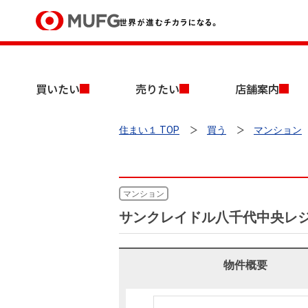
買いたい
買いたい
売りたい
店舗案内
売りたい
住まい１ TOP
買う
マンション
店舗案内
買いたいTOP
売りたいTOP
店舗案内TOP
会社情報TOP
採用情報TOP
会社情報
マンション
サンクレイドル八千代中央レ
採用情報
店舗のご案内（首都圏）
ごあいさつ
新卒採用情報
中古マンションを探す
無料査定
法人のお客さま
物件概要
経営ビジョン
投資用物件を探す
売却時手取り金額試算
提携企業にお勤めの方