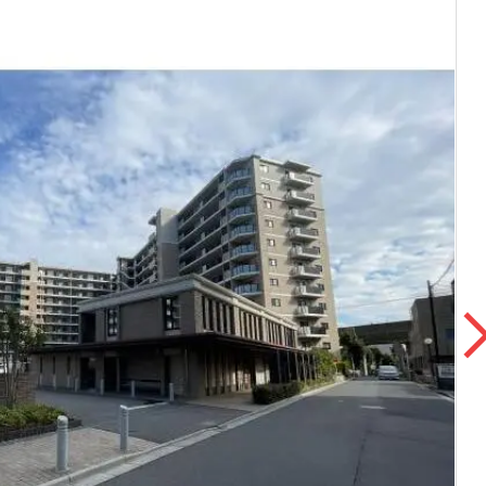
本社地図
住宅ローンシミュレーション
周辺相場検索
購入ガイド
売却ガイド