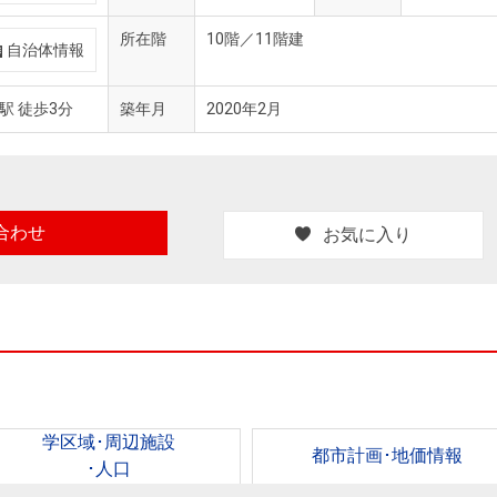
所在階
10階／11階建
自治体情報
駅 徒歩3分
築年月
2020年2月
合わせ
お気に入り
学区域･周辺施設
都市計画･地価情報
･人口