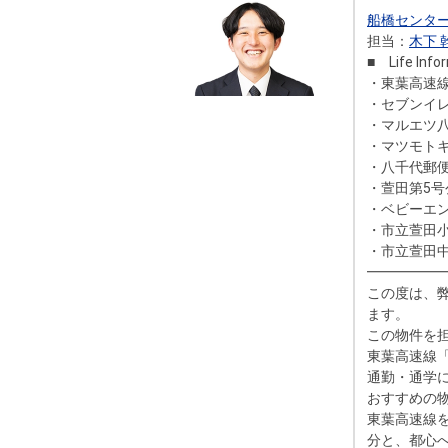
船橋センタ
担当：
木下 
■ Life 
・東葉高速線
・セブンイレ
・マルエツ八
・マツモトキ
・八千代郵便
・萱田第5号
・ベビーエン
・市立萱田小
・市立萱田中
━━━━━
この度は、
ます。
この物件を
東葉高速線
通勤・通学
おすすめの
東葉高速線
分と、都心