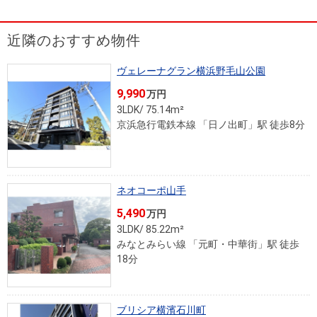
を探
本社地
ニュース
沿革
す
売却
会員ページ
図
リリース
近隣のおすすめ物件
投
時手
事業
資
取り
用物
会社案内
ヴェレーナグラン横浜野毛山公園
閉じる
用
金額
件を
（電子ブ
9,990
万円
物
試算
探す
ック版）
3LDK/ 75.14m²
件
京浜急行電鉄本線 「日ノ出町」駅 徒歩8分
を
売却向け
周辺相場
住まい1プ
探
サービス
検索
ラス（お
す
役立ちコ
ネオコーポ山手
ラム）
5,490
万円
購入向け
住宅ロー
住まい1プ
3LDK/ 85.22m²
住まいと
売却ガイ
みなとみらい線 「元町・中華街」駅 徒歩
サービス
ンシミュ
ラス（お
18分
暮らしの
ド
レーショ
役立ちコ
税金の本
ン
ラム）
（電子ブ
ブリシア横濱石川町