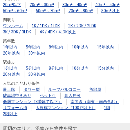
20m²以下
20m²～30m²
30m²～40m²
40m²～50m²
50m²～60m²
60m²～70m²
70m²～80m²
80m²以上
間取り
ワンルーム
1K / 1DK / 1LDK
2K / 2DK / 2LDK
3K / 3DK / 3LDK
4K / 4DK / 4LDK以上
築年数
1年以内
5年以内
8年以内
10年以内
15年以内
20年以内
30年以内
駅徒歩
1分以内
5分以内
8分以内
10分以内
15分以内
20分以内
30分以内
人気のこだわり条件
最上階
タワー型
ルーフバルコニー
角部屋
駐車場空きあり
ペット可
即入居可
低層マンション（3階建て以下）
南向き（南東・南西含む）
リフォーム済
大規模マンション（100戸以上）
1階
2階以上
周辺のエリア、沿線から物件を探す