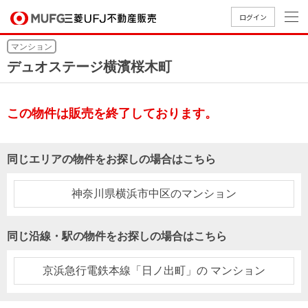
ログイン
マンション
買いたい
デュオステージ横濱桜木町
売りたい
この物件は販売を終了しております。
店舗案内
買いたいTOP
売りたいTOP
店舗案内TOP
会社情報TOP
採用情報TOP
同じエリアの物件をお探しの場合はこちら
会社情報
神奈川県横浜市中区のマンション
採用情報
店舗のご
ごあいさ
新卒採用
店舗のご
会社概
キャリア
店舗のご
MUFG
中古
無
新
売
A
同じ沿線・駅の物件をお探しの場合はこちら
案内（首
つ
情報
案内（名
要
採用情報
案内（関
Way
マン
料
築・
却
都圏）
古屋）
西）
法人のお客さま
ショ
査
中古
相
京浜急行電鉄本線「日ノ出町」の マンション
経営ビジ
役員一
組織図
ンを
定
一戸
談
ョン
覧
探す
建て
提携企業にお勤めの方