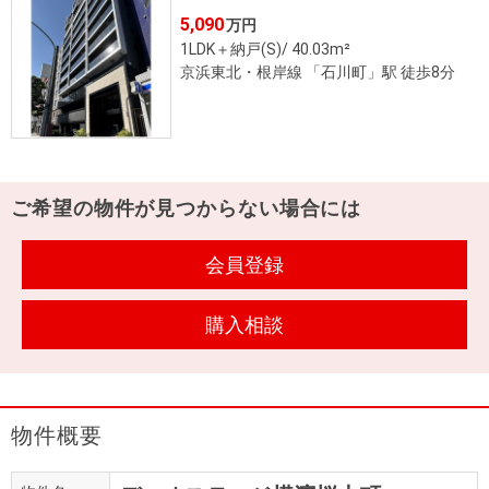
住まいと
ック）
購入ガイ
5,090
万円
暮らしの
ド
1LDK＋納戸(S)/ 40.03m²
税金の本
京浜東北・根岸線 「石川町」駅 徒歩8分
（電子ブ
ック）
ご希望の物件が見つからない場合には
会員登録
購入相談
物件概要