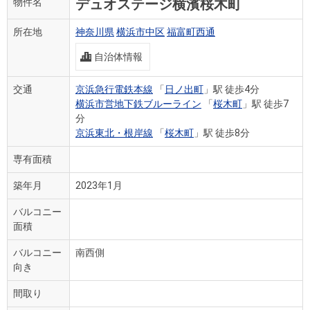
デュオステージ横濱桜木町
物件名
所在地
神奈川県
横浜市中区
福富町西通
自治体情報
交通
京浜急行電鉄本線
「
日ノ出町
」駅 徒歩4分
横浜市営地下鉄ブルーライン
「
桜木町
」駅 徒歩7
分
京浜東北・根岸線
「
桜木町
」駅 徒歩8分
専有面積
築年月
2023年1月
バルコニー
面積
バルコニー
南西側
向き
間取り