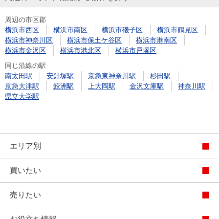
周辺の市区郡
横浜市西区
横浜市南区
横浜市磯子区
横浜市鶴見区
横浜市神奈川区
横浜市保土ケ谷区
横浜市港南区
横浜市金沢区
横浜市港北区
横浜市戸塚区
同じ沿線の駅
南太田駅
安針塚駅
京急東神奈川駅
杉田駅
京急大津駅
鮫洲駅
上大岡駅
金沢文庫駅
神奈川駅
県立大学駅
エリア別
買いたい
売りたい