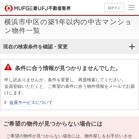
ログイン
横浜市中区の築1年以内の中古マンショ
買いたい
ン物件一覧
売りたい
現在の検索条件を確認・変更
店舗案内
買いたいTOP
売りたいTOP
店舗案内TOP
会社情報TOP
採用情報TOP
条件に合う情報が見つかりませんでした。
会社情報
申し訳ありませんが、条件を変更し、再度検索してください。
会員登録いただくと、ご希望の条件に合う物件情報をメールでお届
けします。
採用情報
店舗のご
ごあいさ
新卒採用
店舗のご
会社概
キャリア
店舗のご
MUFG
中古
無
新
売
A
会員サービスについて
案内（首
つ
情報
案内（名
要
採用情報
案内（関
Way
マン
料
築・
却
都圏）
古屋）
西）
法人のお客さま
ショ
査
中古
相
経営ビジ
役員一
ご希望の物件が見つからない場合には
組織図
ンを
定
一戸
談
ョン
覧
探す
建て
提携企業にお勤めの方
ご希望の物件が見つからない場合には、物件探しをお手伝いさせ