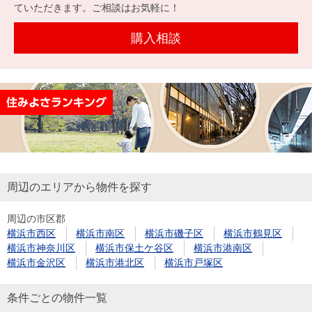
を探
ていただきます。ご相談はお気軽に！
本社地
ニュース
沿革
す
売却
会員ページ
図
リリース
購入相談
投
時手
事業
資
取り
用物
会社案内
閉じる
用
金額
件を
（電子ブ
物
試算
探す
ック版）
件
を
売却向け
周辺相場
住まい1プ
探
サービス
検索
ラス（お
す
役立ちコ
周辺のエリアから物件を探す
ラム）
周辺の市区郡
購入向け
住宅ロー
住まい1プ
横浜市西区
横浜市南区
横浜市磯子区
横浜市鶴見区
住まいと
売却ガイ
サービス
ンシミュ
ラス（お
横浜市神奈川区
横浜市保土ケ谷区
横浜市港南区
暮らしの
ド
レーショ
役立ちコ
横浜市金沢区
横浜市港北区
横浜市戸塚区
税金の本
ン
ラム）
（電子ブ
条件ごとの物件一覧