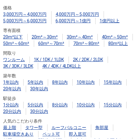
住まいと
ック）
購入ガイ
価格
暮らしの
ド
3,000万円～4,000万円
4,000万円～5,000万円
税金の本
5,000万円～6,000万円
6,000万円～1億円
1億円以上
（電子ブ
専有面積
ック）
20m²以下
20m²～30m²
30m²～40m²
40m²～50m²
50m²～60m²
60m²～70m²
70m²～80m²
80m²以上
間取り
ワンルーム
1K / 1DK / 1LDK
2K / 2DK / 2LDK
3K / 3DK / 3LDK
4K / 4DK / 4LDK以上
築年数
1年以内
5年以内
8年以内
10年以内
15年以内
20年以内
30年以内
駅徒歩
1分以内
5分以内
8分以内
10分以内
15分以内
20分以内
30分以内
人気のこだわり条件
最上階
タワー型
ルーフバルコニー
角部屋
駐車場空きあり
ペット可
即入居可