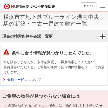
ログイン
横浜市営地下鉄ブルーライン港南中央
買いたい
駅の新築・中古一戸建て物件一覧
売りたい
現在の検索条件を確認・変更
店舗案内
買いたいTOP
売りたいTOP
店舗案内TOP
会社情報TOP
採用情報TOP
条件に合う情報が見つかりませんでした。
会社情報
申し訳ありませんが、条件を変更し、再度検索してください。
会員登録いただくと、ご希望の条件に合う物件情報をメールでお届
けします。
採用情報
店舗のご
ごあいさ
新卒採用
店舗のご
会社概
キャリア
店舗のご
MUFG
中古
無
新
売
A
会員サービスについて
案内（首
つ
情報
案内（名
要
採用情報
案内（関
Way
マン
料
築・
却
都圏）
古屋）
西）
法人のお客さま
ショ
査
中古
相
経営ビジ
役員一
ご希望の物件が見つからない場合には
組織図
ンを
定
一戸
談
ョン
覧
探す
建て
提携企業にお勤めの方
ご希望の物件が見つからない場合には、物件探しをお手伝いさせ