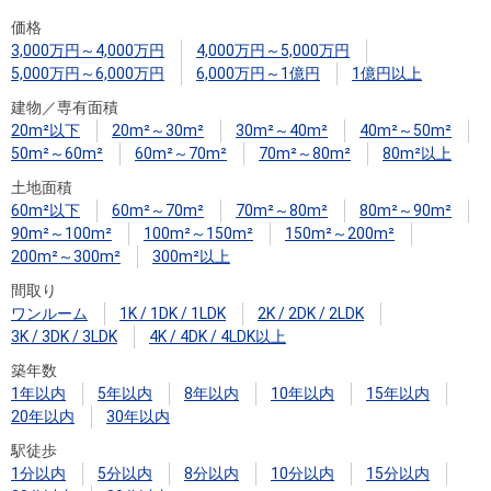
住まいと
ック）
購入ガイ
価格
暮らしの
ド
3,000万円～4,000万円
4,000万円～5,000万円
税金の本
5,000万円～6,000万円
6,000万円～1億円
1億円以上
（電子ブ
建物／専有面積
ック）
20m²以下
20m²～30m²
30m²～40m²
40m²～50m²
50m²～60m²
60m²～70m²
70m²～80m²
80m²以上
土地面積
60m²以下
60m²～70m²
70m²～80m²
80m²～90m²
90m²～100m²
100m²～150m²
150m²～200m²
200m²～300m²
300m²以上
間取り
ワンルーム
1K / 1DK / 1LDK
2K / 2DK / 2LDK
3K / 3DK / 3LDK
4K / 4DK / 4LDK以上
築年数
1年以内
5年以内
8年以内
10年以内
15年以内
20年以内
30年以内
駅徒歩
1分以内
5分以内
8分以内
10分以内
15分以内