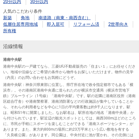
20分以内
30分以内
人気のこだわり条件
新築
角地
南道路（南東・南西含む）
低層住居専用地域
即入居可
リフォーム済
2世帯向き
所有権
沿線情報
港南中央駅
港南中央駅の一戸建てなら、三菱UFJ不動産販売の「住まい１」にお任せくださ
い。地域や沿線などご希望の条件から物件をお探しいただけます。物件の見学
（内見）のお問い合わせもお気軽にどうぞ。
港南中央駅
：神奈川県東部に位置し、県庁所在地で政令指定都市でもある「横
浜市」。その港南区港南中央通に造られたのが横浜市交通局（横浜市営地下
鉄）ブルーライン（1号線）「港南中央駅」です。駅の近隣に港南区役所（港南
区総合庁舎）や港南警察署、港南消防署などの行政施設が集中していることか
ら、それらの利用者などを中心に1日の平均乗客数は約9千人になります。駅
は、昭和51年に開業しました。なお駅名は、駅所在地の地名「港南中央通」か
ら付けられています。駅近辺の観光スポットとしては、南西300mほどのところ
に、市民が手軽にスポーツを楽しむことができる「港南スポーツセンター」が
あります。また、東方約800mの場所に約23万平米という広い敷地を有する
「久良岐公園」があります。同公園は、中央付近に池が置かれ、その北側には