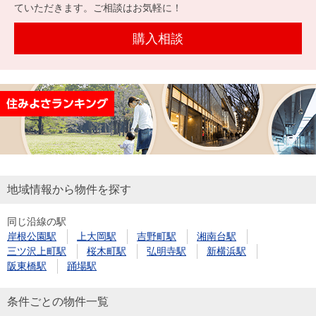
を探
ていただきます。ご相談はお気軽に！
本社地
ニュース
沿革
す
売却
会員ページ
図
リリース
購入相談
投
時手
事業
資
取り
用物
会社案内
閉じる
用
金額
件を
（電子ブ
物
試算
探す
ック版）
件
を
売却向け
周辺相場
住まい1プ
探
サービス
検索
ラス（お
す
役立ちコ
地域情報から物件を探す
ラム）
同じ沿線の駅
購入向け
住宅ロー
住まい1プ
岸根公園駅
上大岡駅
吉野町駅
湘南台駅
住まいと
売却ガイ
サービス
ンシミュ
ラス（お
三ツ沢上町駅
桜木町駅
弘明寺駅
新横浜駅
暮らしの
ド
レーショ
役立ちコ
阪東橋駅
踊場駅
税金の本
ン
ラム）
（電子ブ
条件ごとの物件一覧