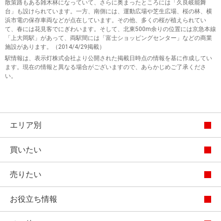
散策路もある雑木林になっていて、さらに奥まったところには「久良岐能舞
台」も設けられています。一方、南側には、運動広場や芝生広場、桜の林、横
浜市電の保存車両などが点在しています。その他、多くの桜が植えられてい
て、春には花見客でにぎわいます。そして、北東500m余りの位置には京急本線
「上大岡駅」があって、両駅間には「富士ショッピングセンター」などの商業
施設があります。（2014/4/29掲載）
駅情報は、表示灯株式会社より公開された掲載日時点の情報を基に作成してい
ます。現在の情報と異なる場合がございますので、あらかじめご了承くださ
い。
エリア別
買いたい
売りたい
お役立ち情報