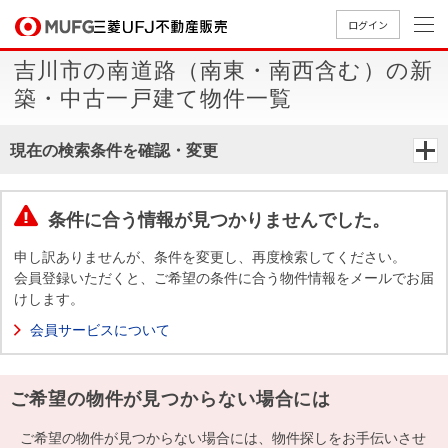
ログイン
吉川市の南道路（南東・南西含む）の新
買いたい
築・中古一戸建て物件一覧
売りたい
現在の検索条件を確認・変更
店舗案内
買いたいTOP
売りたいTOP
店舗案内TOP
会社情報TOP
採用情報TOP
条件に合う情報が見つかりませんでした。
会社情報
申し訳ありませんが、条件を変更し、再度検索してください。
会員登録いただくと、ご希望の条件に合う物件情報をメールでお届
けします。
採用情報
店舗のご
ごあいさ
新卒採用
店舗のご
会社概
キャリア
店舗のご
MUFG
中古
無
新
売
A
会員サービスについて
案内（首
つ
情報
案内（名
要
採用情報
案内（関
Way
マン
料
築・
却
都圏）
古屋）
西）
法人のお客さま
ショ
査
中古
相
経営ビジ
役員一
ご希望の物件が見つからない場合には
組織図
ンを
定
一戸
談
ョン
覧
探す
建て
提携企業にお勤めの方
ご希望の物件が見つからない場合には、物件探しをお手伝いさせ