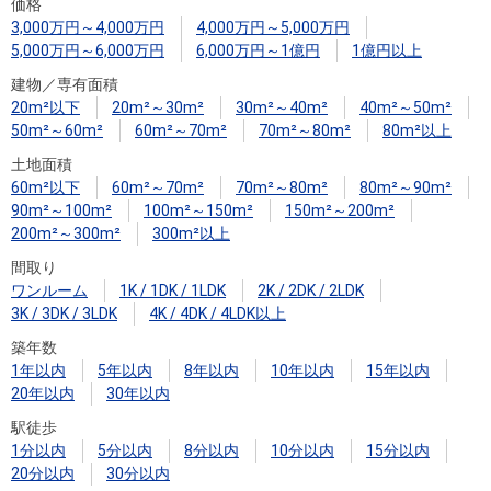
住まいと
ック）
購入ガイ
価格
3,000万円～4,000万円
4,000万円～5,000万円
暮らしの
ド
5,000万円～6,000万円
6,000万円～1億円
1億円以上
税金の本
建物／専有面積
（電子ブ
20m²以下
20m²～30m²
30m²～40m²
40m²～50m²
ック）
50m²～60m²
60m²～70m²
70m²～80m²
80m²以上
土地面積
60m²以下
60m²～70m²
70m²～80m²
80m²～90m²
90m²～100m²
100m²～150m²
150m²～200m²
200m²～300m²
300m²以上
間取り
ワンルーム
1K / 1DK / 1LDK
2K / 2DK / 2LDK
3K / 3DK / 3LDK
4K / 4DK / 4LDK以上
築年数
1年以内
5年以内
8年以内
10年以内
15年以内
20年以内
30年以内
駅徒歩
1分以内
5分以内
8分以内
10分以内
15分以内
20分以内
30分以内