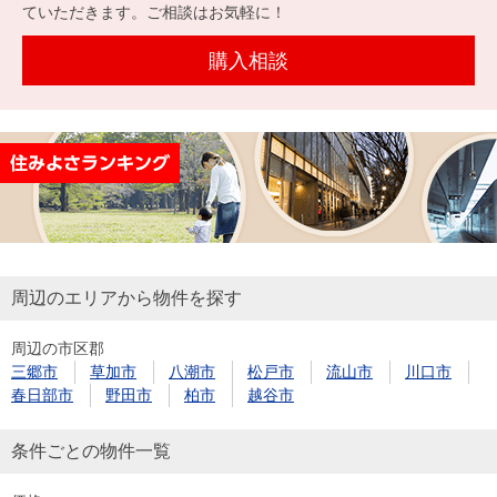
を探
ていただきます。ご相談はお気軽に！
本社地
ニュース
沿革
す
売却
会員ページ
図
リリース
購入相談
投
時手
事業
資
取り
用物
会社案内
閉じる
用
金額
件を
（電子ブ
物
試算
探す
ック版）
件
を
売却向け
周辺相場
住まい1プ
探
サービス
検索
ラス（お
す
役立ちコ
周辺のエリアから物件を探す
ラム）
周辺の市区郡
購入向け
住宅ロー
住まい1プ
三郷市
草加市
八潮市
松戸市
流山市
川口市
住まいと
売却ガイ
サービス
ンシミュ
ラス（お
春日部市
野田市
柏市
越谷市
暮らしの
ド
レーショ
役立ちコ
税金の本
ン
ラム）
条件ごとの物件一覧
（電子ブ