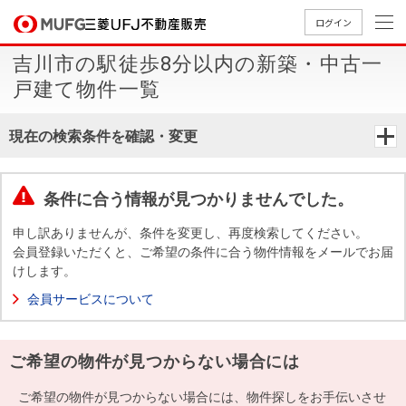
ログイン
吉川市の駅徒歩8分以内の新築・中古一
買いたい
戸建て物件一覧
売りたい
現在の検索条件を確認・変更
店舗案内
買いたいTOP
売りたいTOP
店舗案内TOP
会社情報TOP
採用情報TOP
条件に合う情報が見つかりませんでした。
会社情報
申し訳ありませんが、条件を変更し、再度検索してください。
会員登録いただくと、ご希望の条件に合う物件情報をメールでお届
けします。
採用情報
店舗のご
ごあいさ
新卒採用
店舗のご
会社概
キャリア
店舗のご
MUFG
中古
無
新
売
A
会員サービスについて
案内（首
つ
情報
案内（名
要
採用情報
案内（関
Way
マン
料
築・
却
都圏）
古屋）
西）
法人のお客さま
ショ
査
中古
相
経営ビジ
役員一
ご希望の物件が見つからない場合には
組織図
ンを
定
一戸
談
ョン
覧
探す
建て
提携企業にお勤めの方
ご希望の物件が見つからない場合には、物件探しをお手伝いさせ