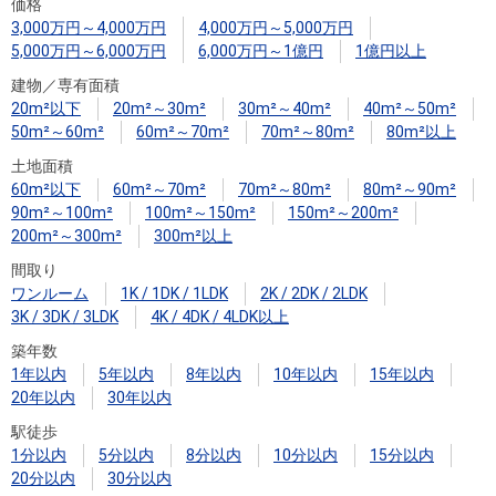
住まいと
ック）
購入ガイ
価格
3,000万円～4,000万円
4,000万円～5,000万円
暮らしの
ド
5,000万円～6,000万円
6,000万円～1億円
1億円以上
税金の本
建物／専有面積
（電子ブ
20m²以下
20m²～30m²
30m²～40m²
40m²～50m²
ック）
50m²～60m²
60m²～70m²
70m²～80m²
80m²以上
土地面積
60m²以下
60m²～70m²
70m²～80m²
80m²～90m²
90m²～100m²
100m²～150m²
150m²～200m²
200m²～300m²
300m²以上
間取り
ワンルーム
1K / 1DK / 1LDK
2K / 2DK / 2LDK
3K / 3DK / 3LDK
4K / 4DK / 4LDK以上
築年数
1年以内
5年以内
8年以内
10年以内
15年以内
20年以内
30年以内
駅徒歩
1分以内
5分以内
8分以内
10分以内
15分以内
20分以内
30分以内