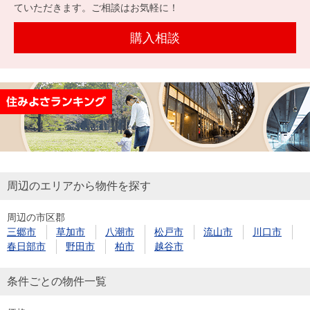
を探
ていただきます。ご相談はお気軽に！
本社地
ニュース
沿革
す
売却
会員ページ
図
リリース
購入相談
投
時手
事業
資
取り
用物
会社案内
閉じる
用
金額
件を
（電子ブ
物
試算
探す
ック版）
件
を
売却向け
周辺相場
住まい1プ
探
サービス
検索
ラス（お
す
役立ちコ
周辺のエリアから物件を探す
ラム）
周辺の市区郡
購入向け
住宅ロー
住まい1プ
三郷市
草加市
八潮市
松戸市
流山市
川口市
住まいと
売却ガイ
サービス
ンシミュ
ラス（お
春日部市
野田市
柏市
越谷市
暮らしの
ド
レーショ
役立ちコ
税金の本
ン
ラム）
条件ごとの物件一覧
（電子ブ