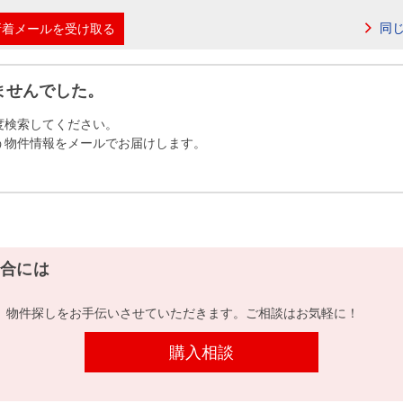
本社地図
同
新着メールを受け取る
住宅ローンシミュレーション
周辺相場検索
ませんでした。
度検索してください。
購入ガイド
売却ガイド
う物件情報をメールでお届けします。
合には
、物件探しをお手伝いさせていただきます。ご相談はお気軽に！
購入相談