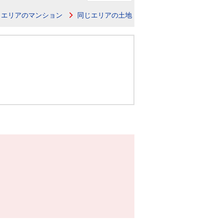
ニュースリリース
じエリアのマンション
同じエリアの土地
住まい1プラス（お役立ちコラム）
住まい1プラス（お役立ちコラム）
閉じる