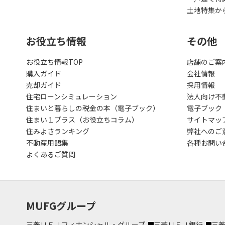
土地特集か
お役立ち情報
その他
お役立ち情報TOP
店舗のご案
購入ガイド
会社情報
売却ガイド
採用情報
住宅ローンシミュレーション
法人向け不
住まいと暮らしの税金の本（電子ブック）
電子ブック
住まい１プラス（お役立ちコラム）
サイトマッ
住みよさランキング
弊社へのご
不動産用語集
各種お問い
よくあるご質問
MUFGグループ
三菱ＵＦＪフィナンシャル・グループ
三菱ＵＦＪ銀行
三