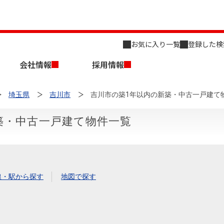
お気に入り一覧
登録した検
会社情報
採用情報
埼玉県
吉川市
吉川市の築1年以内の新築・中古一戸建て
築・中古一戸建て物件一覧
店舗のご案内（名古屋）
会社概要
キャリア採用情報
新築・中古一戸建てを探す
売却相談
線・駅から探す
地図で探す
組織図
事業用物件を探す