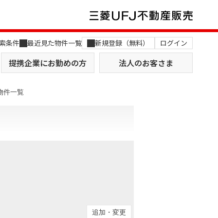
索条件
最近見た物件一覧
新規登録（無料）
ログイン
提携企業にお勤めの方
法人のお客さま
物件一覧
店舗のご案内（関西）
MUFG Way
土地を探す
AI不動産査定
役員一覧
おすすめ物件から探す
追加・変更