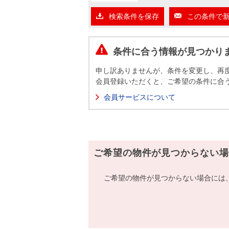
沿革
検索条件を保存
この条件で
会員ページ
会社案内（電子ブック版）
購入向けサービス
売却向けサービス
条件に合う情報が見つかり
申し訳ありませんが、条件を変更し、再
住まいと暮らしの税金の本（電子ブック）
住まいと暮らしの税金の本（電子ブック）
会員登録いただくと、ご希望の条件に合
会員サービスについて
ご希望の物件が見つからない場
ご希望の物件が見つからない場合には