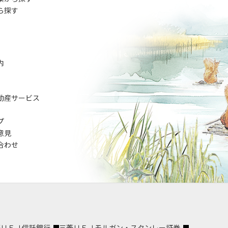
ら探す
内
動産サービス
プ
意見
合わせ
菱ＵＦＪ信託銀行
三菱ＵＦＪモルガン・スタンレー証券