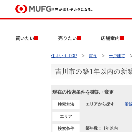
買いたい
買いたい
売りたい
店舗案内
売りたい
住まい１ TOP
買う
一戸建て
店舗案内
買いたいTOP
売りたいTOP
店舗案内TOP
会社情報TOP
採用情報TOP
吉川市の築1年以内の新
会社情報
現在の検索条件を確認・変更
採用情報
店舗のご案内（首都圏）
ごあいさつ
新卒採用情報
中古マンションを探す
無料査定
エリアから探す
沿
検索方法
法人のお客さま
経営ビジョン
エリア
投資用物件を探す
売却時手取り金額試算
提携企業にお勤めの方
築年数：
1年以内
検索条件