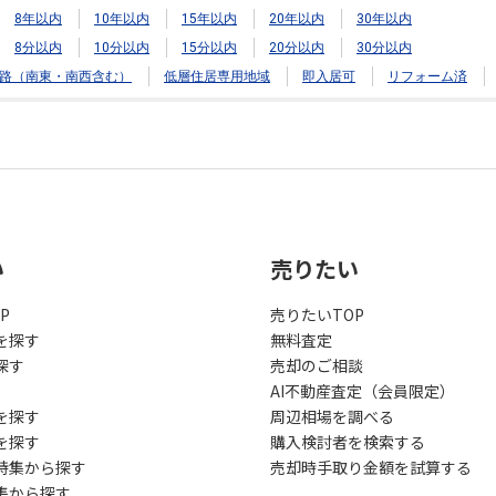
8年以内
10年以内
15年以内
20年以内
30年以内
8分以内
10分以内
15分以内
20分以内
30分以内
路（南東・南西含む）
低層住居専用地域
即入居可
リフォーム済
い
売りたい
P
売りたいTOP
を探す
無料査定
探す
売却のご相談
AI不動産査定（会員限定）
を探す
周辺相場を調べる
を探す
購入検討者を検索する
特集から探す
売却時手取り金額を試算する
集から探す