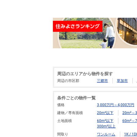
周辺のエリアから物件を探す
周辺の市区郡
三郷市
草加市
条件ごとの物件一覧
価格
3,000万円～4,000万円
建物／専有面積
20m²以下
20m²～3
土地面積
60m²以下
60m²～7
300m²以上
間取り
ワンルーム
1K / 1D