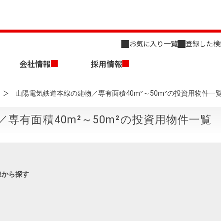
お気に入り一覧
登録した検
会社情報
採用情報
山陽電気鉄道本線の建物／専有面積40m²～50m²の投資用物件一
専有面積40m²～50m²の投資用物件一覧
店舗のご案内（名古屋）
会社概要
キャリア採用情報
新築・中古一戸建てを探す
売却相談
線から探す
組織図
事業用物件を探す