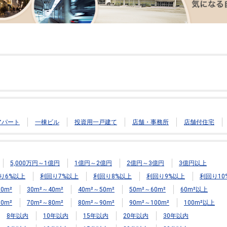
アパート
一棟ビル
投資用一戸建て
店舗・事務所
店舗付住宅
5,000万円～1億円
1億円～2億円
2億円～3億円
3億円以上
り6%以上
利回り7%以上
利回り8%以上
利回り9%以上
利回り10
0m²
30m²～40m²
40m²～50m²
50m²～60m²
60m²以上
0m²
70m²～80m²
80m²～90m²
90m²～100m²
100m²以上
8年以内
10年以内
15年以内
20年以内
30年以内