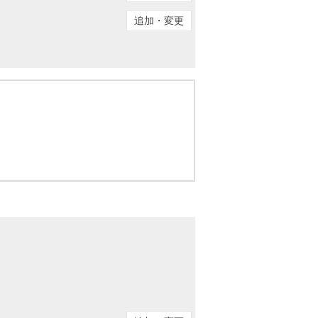
ニュースリリース
追加・変更
住まい1プラス（お役立ちコラム）
住まい1プラス（お役立ちコラム）
閉じる