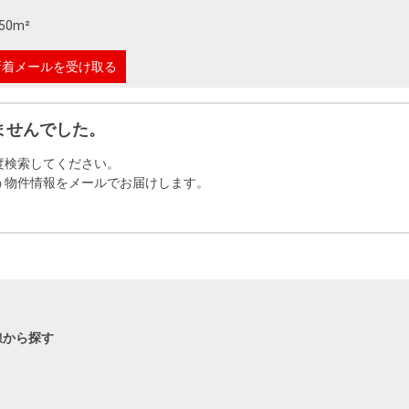
本社地図
50m²
新着メールを受け取る
住宅ローンシミュレーション
周辺相場検索
ませんでした。
購入ガイド
売却ガイド
度検索してください。
う物件情報をメールでお届けします。
線から探す