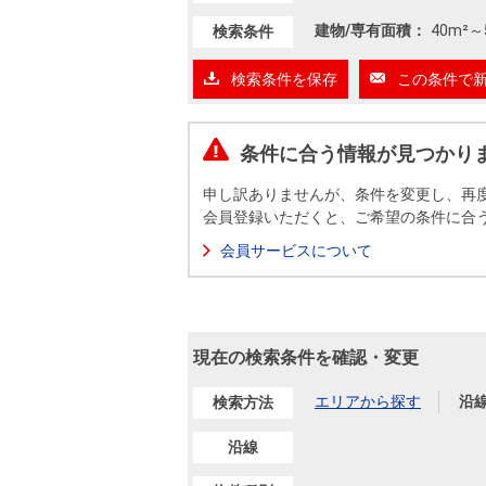
沿革
建物/専有面積：
40m²
～
検索条件
会員ページ
会社案内（電子ブック版）
検索条件を保存
この条件で
購入向けサービス
売却向けサービス
条件に合う情報が見つかり
住まいと暮らしの税金の本（電子ブック）
住まいと暮らしの税金の本（電子ブック）
申し訳ありませんが、条件を変更し、再
会員登録いただくと、ご希望の条件に合
会員サービスについて
現在の検索条件を確認・変更
エリアから探す
沿
検索方法
沿線