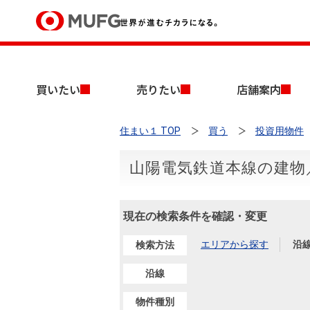
買いたい
買いたい
売りたい
店舗案内
売りたい
住まい１ TOP
買う
投資用物件
店舗案内
買いたいTOP
売りたいTOP
店舗案内TOP
会社情報TOP
採用情報TOP
山陽電気鉄道本線の建物／
会社情報
現在の検索条件を確認・変更
採用情報
店舗のご案内（首都圏）
ごあいさつ
新卒採用情報
中古マンションを探す
無料査定
エリアから探す
沿
検索方法
法人のお客さま
経営ビジョン
沿線
投資用物件を探す
売却時手取り金額試算
提携企業にお勤めの方
物件種別