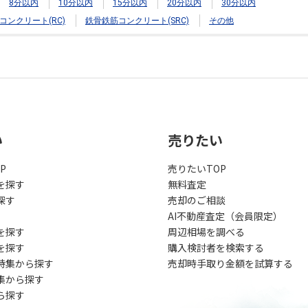
8分以内
10分以内
15分以内
20分以内
30分以内
コンクリート(RC)
鉄骨鉄筋コンクリート(SRC)
その他
い
売りたい
P
売りたいTOP
を探す
無料査定
探す
売却のご相談
AI不動産査定（会員限定）
を探す
周辺相場を調べる
を探す
購入検討者を検索する
特集から探す
売却時手取り金額を試算する
集から探す
ら探す