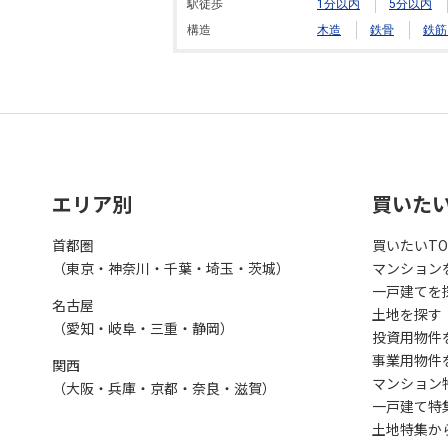
駅徒歩
1分以内
5分以内
構造
木造
鉄骨
鉄筋
エリア別
買いた
首都圏
買いたいTO
（東京・神奈川・千葉・埼玉・茨城）
マンション
一戸建てを
名古屋
土地を探す
（愛知・岐阜・三重・静岡）
投資用物件
事業用物件
関西
マンション
（大阪・兵庫・京都・奈良・滋賀）
一戸建て特
土地特集か