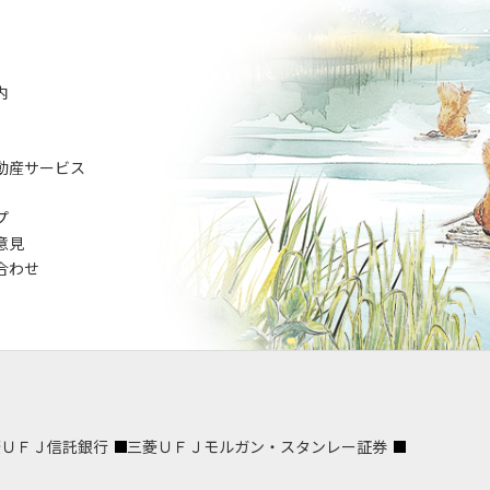
内
動産サービス
プ
意見
合わせ
菱ＵＦＪ信託銀行
三菱ＵＦＪモルガン・スタンレー証券