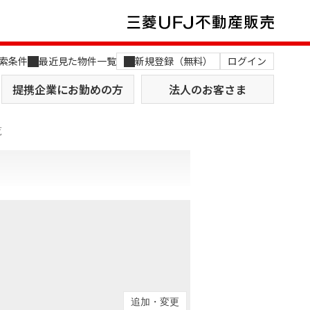
索条件
最近見た物件一覧
新規登録（無料）
ログイン
提携企業にお勤めの方
法人のお客さま
覧
店舗のご案内（関西）
MUFG Way
土地を探す
AI不動産査定
役員一覧
おすすめ物件から探す
追加・変更