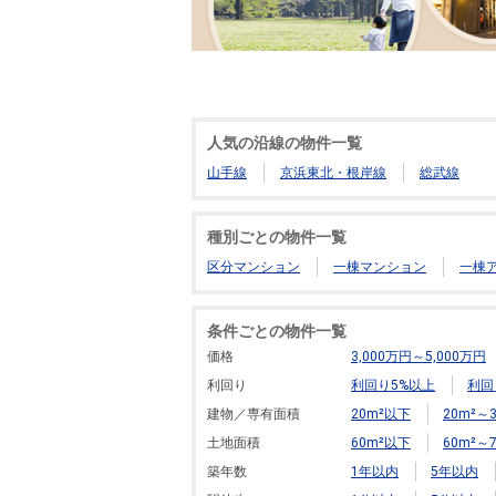
人気の沿線の物件一覧
山手線
京浜東北・根岸線
総武線
種別ごとの物件一覧
区分マンション
一棟マンション
一棟
条件ごとの物件一覧
価格
3,000万円～5,000万円
利回り
利回り5%以上
利回
建物／専有面積
20m²以下
20m²～3
土地面積
60m²以下
60m²～7
築年数
1年以内
5年以内