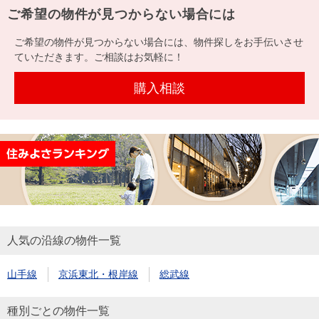
を探
ご希望の物件が見つからない場合には
本社地
ニュース
沿革
す
売却
会員ページ
図
リリース
ご希望の物件が見つからない場合には、物件探しをお手伝いさせ
投
時手
事業
ていただきます。ご相談はお気軽に！
資
取り
用物
会社案内
閉じる
用
金額
件を
（電子ブ
購入相談
物
試算
探す
ック版）
件
を
売却向け
周辺相場
住まい1プ
探
サービス
検索
ラス（お
す
役立ちコ
ラム）
購入向け
住宅ロー
住まい1プ
人気の沿線の物件一覧
住まいと
売却ガイ
サービス
ンシミュ
ラス（お
暮らしの
ド
レーショ
役立ちコ
山手線
京浜東北・根岸線
総武線
税金の本
ン
ラム）
（電子ブ
種別ごとの物件一覧