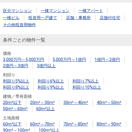
住まいと
ック）
購入ガイ
暮らしの
ド
区分マンション
一棟マンション
一棟アパート
税金の本
一棟ビル
投資用一戸建て
店舗・事務所
店舗付住宅
（電子ブ
その他投資用物件
ック）
条件ごとの物件一覧
価格
3,000万円～5,000万円
5,000万円～1億円
1億円～2億円
2億円～3億円
3億円以上
利回り
利回り5%以上
利回り6%以上
利回り7%以上
利回り8%以上
利回り9%以上
利回り10%以上
建物／専有面積
20m²以下
20m²～30m²
30m²～40m²
40m²～50m²
50m²～60m²
60m²以上
土地面積
60m²以下
60m²～70m²
70m²～80m²
80m²～90m²
90m²～100m²
100m²以上