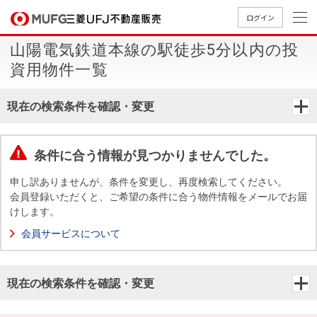
ログイン
山陽電気鉄道本線の駅徒歩5分以内の投
買いたい
資用物件一覧
売りたい
現在の検索条件を確認・変更
店舗案内
買いたいTOP
売りたいTOP
店舗案内TOP
会社情報TOP
採用情報TOP
条件に合う情報が見つかりませんでした。
会社情報
申し訳ありませんが、条件を変更し、再度検索してください。
会員登録いただくと、ご希望の条件に合う物件情報をメールでお届
けします。
採用情報
店舗のご
ごあいさ
新卒採用
店舗のご
会社概
キャリア
店舗のご
MUFG
中古
無
新
売
A
会員サービスについて
案内（首
つ
情報
案内（名
要
採用情報
案内（関
Way
マン
料
築・
却
都圏）
古屋）
西）
法人のお客さま
ショ
査
中古
相
経営ビジ
役員一
現在の検索条件を確認・変更
組織図
ンを
定
一戸
談
ョン
覧
探す
建て
提携企業にお勤めの方