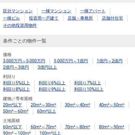
住まいと
ック）
購入ガイ
暮らしの
ド
区分マンション
一棟マンション
一棟アパート
税金の本
一棟ビル
投資用一戸建て
店舗・事務所
店舗付住宅
（電子ブ
その他投資用物件
ック）
条件ごとの物件一覧
価格
3,000万円～5,000万円
5,000万円～1億円
1億円～2億円
2億円～3億円
3億円以上
利回り
利回り5%以上
利回り6%以上
利回り7%以上
利回り8%以上
利回り9%以上
利回り10%以上
建物／専有面積
20m²以下
20m²～30m²
30m²～40m²
40m²～50m²
50m²～60m²
60m²以上
土地面積
60m²以下
60m²～70m²
70m²～80m²
80m²～90m²
90m²～100m²
100m²以上