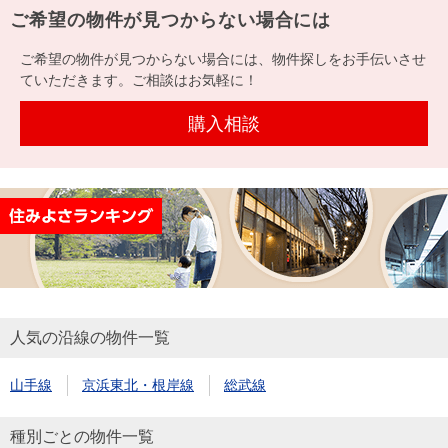
を探
ご希望の物件が見つからない場合には
本社地
ニュース
沿革
す
売却
会員ページ
図
リリース
ご希望の物件が見つからない場合には、物件探しをお手伝いさせ
投
時手
事業
ていただきます。ご相談はお気軽に！
資
取り
用物
会社案内
閉じる
用
金額
件を
（電子ブ
購入相談
物
試算
探す
ック版）
件
を
売却向け
周辺相場
住まい1プ
探
サービス
検索
ラス（お
す
役立ちコ
ラム）
購入向け
住宅ロー
住まい1プ
人気の沿線の物件一覧
住まいと
売却ガイ
サービス
ンシミュ
ラス（お
暮らしの
ド
レーショ
役立ちコ
山手線
京浜東北・根岸線
総武線
税金の本
ン
ラム）
（電子ブ
種別ごとの物件一覧