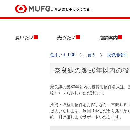
買いたい
買いたい
売りたい
店舗案内
売りたい
住まい１ TOP
買う
投資用物件
店舗案内
買いたいTOP
売りたいTOP
店舗案内TOP
会社情報TOP
採用情報TOP
奈良線の築30年以内の
会社情報
奈良線の築30年以内の投資用物件購入は
採用情報
物件）をお探しいただけます。
店舗のご案内（首都圏）
ごあいさつ
新卒採用情報
中古マンションを探す
無料査定
投資・収益用物件をお探しなら、三菱ＵＦ
法人のお客さま
提供いたします。利回りやこだわり条件か
経営ビジョン
約、引き渡しまでサポートいたします。
投資用物件を探す
売却時手取り金額試算
提携企業にお勤めの方