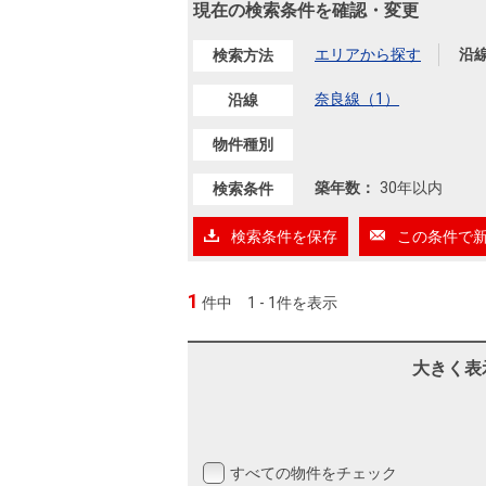
沿革
現在の検索条件を確認・変更
会員ページ
エリアから探す
沿
検索方法
会社案内（電子ブック版）
購入向けサービス
売却向けサービス
奈良線（1）
沿線
物件種別
住まいと暮らしの税金の本（電子ブック）
住まいと暮らしの税金の本（電子ブック）
築年数：
30年以内
検索条件
検索条件を保存
この条件で
1
件中
1 - 1件を表示
大きく表
すべての物件をチェック