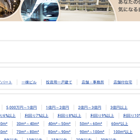
アパート
一棟ビル
投資用一戸建て
店舗・事務所
店舗付住宅
5,000万円～1億円
1億円～2億円
2億円～3億円
3億円以上
り6%以上
利回り7%以上
利回り8%以上
利回り9%以上
利回り10
0m²
30m²～40m²
40m²～50m²
50m²～60m²
60m²以上
0m²
70m²～80m²
80m²～90m²
90m²～100m²
100m²以上