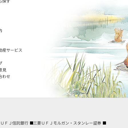
ら探す
内
動産サービス
プ
意見
合わせ
菱ＵＦＪ信託銀行
三菱ＵＦＪモルガン・スタンレー証券