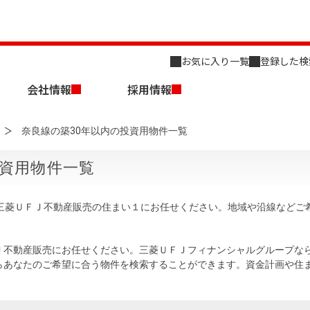
お気に入り一覧
登録した検
会社情報
採用情報
奈良線の築30年以内の投資用物件一覧
投資用物件一覧
、三菱ＵＦＪ不動産販売の住まい１にお任せください。地域や沿線などご
店舗のご案内（名古屋）
会社概要
キャリア採用情報
新築・中古一戸建てを探す
売却相談
Ｊ不動産販売にお任せください。三菱ＵＦＪフィナンシャルグループな
らあなたのご希望に合う物件を検索することができます。資金計画や住
組織図
事業用物件を探す