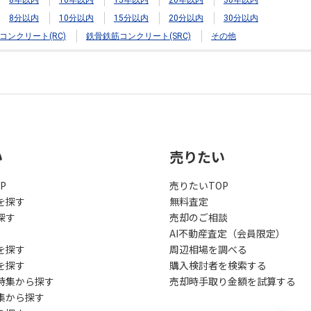
8年以内
10年以内
15年以内
20年以内
30年以内
8分以内
10分以内
15分以内
20分以内
30分以内
コンクリート(RC)
鉄骨鉄筋コンクリート(SRC)
その他
い
売りたい
P
売りたいTOP
を探す
無料査定
探す
売却のご相談
AI不動産査定（会員限定）
を探す
周辺相場を調べる
を探す
購入検討者を検索する
特集から探す
売却時手取り金額を試算する
集から探す