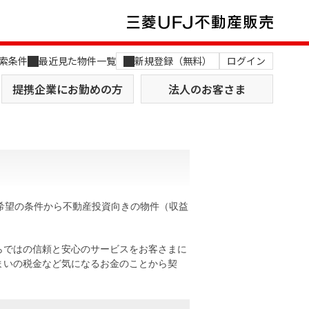
索条件
最近見た物件一覧
新規登録（無料）
ログイン
提携企業にお勤めの方
法人のお客さま
希望の条件から不動産投資向きの物件（収益
店舗のご案内（関西）
MUFG Way
土地を探す
AI不動産査定
らではの信頼と安心のサービスをお客さまに
まいの税金など気になるお金のことから契
役員一覧
おすすめ物件から探す