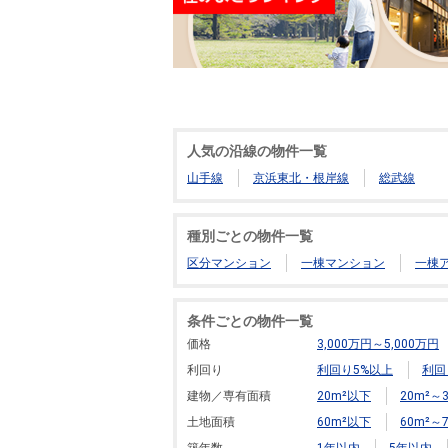
人気の沿線の物件一覧
山手線
京浜東北・根岸線
総武線
種別ごとの物件一覧
区分マンション
一棟マンション
一棟
条件ごとの物件一覧
価格
3,000万円～5,000万円
利回り
利回り5%以上
利回
建物／専有面積
20m²以下
20m²～3
土地面積
60m²以下
60m²～7