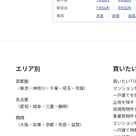
築年数
1年以内
5年以内
駅徒歩
1分以内
5分以内
構造
木造
鉄骨
鉄筋
エリア別
買いた
首都圏
買いたいTO
（東京・神奈川・千葉・埼玉・茨城）
マンション
一戸建てを
名古屋
土地を探す
（愛知・岐阜・三重・静岡）
投資用物件
事業用物件
関西
マンション
（大阪・兵庫・京都・奈良・滋賀）
一戸建て特