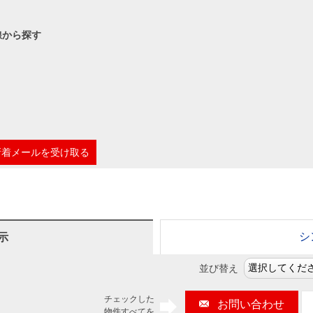
本社地図
線から探す
住宅ローンシミュレーション
周辺相場検索
購入ガイド
売却ガイド
新着メールを受け取る
シ
示
並び替え
チェックした
お問い合わせ
物件すべてを