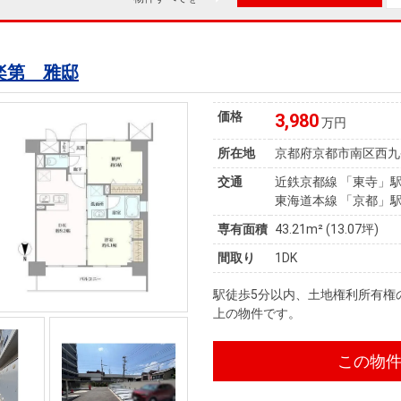
楽第 雅邸
価格
3,980
万円
所在地
京都府京都市南区西九
交通
近鉄京都線 「東寺」駅
東海道本線 「京都」駅
専有面積
43.21m² (13.07坪)
間取り
1DK
駅徒歩5分以内、土地権利所有権
上の物件です。
この物