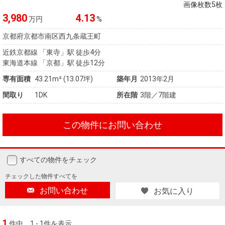
住まいと
ック）
購入ガイ
画像枚数5枚
暮らしの
ド
3,980
4.13
万円
%
税金の本
京都府京都市南区西九条蔵王町
（電子ブ
近鉄京都線 「東寺」駅 徒歩4分
ック）
東海道本線 「京都」駅 徒歩12分
専有面積
43.21m² (13.07坪)
築年月
2013年2月
間取り
1DK
所在階
3階／7階建
この物件にお問い合わせ
すべての物件をチェック
チェックした
物件すべてを
お問い合わせ
お気に入り
1
件中
1 - 1件を表示