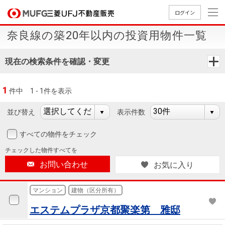
ログイン
奈良線の築20年以内の投資用物件一覧
買いたい
現在の検索条件を確認・変更
売りたい
1
件中
1 - 1件を表示
店舗案内
買いたいTOP
売りたいTOP
店舗案内TOP
会社情報TOP
採用情報TOP
並び替え
表示件数
会社情報
すべての物件をチェック
チェックした
物件すべてを
採用情報
店舗のご
ごあいさ
新卒採用
店舗のご
会社概
キャリア
店舗のご
MUFG
中古
無
新
売
A
お問い合わせ
お気に入り
案内（首
つ
情報
案内（名
要
採用情報
案内（関
Way
マン
料
築・
却
都圏）
古屋）
西）
法人のお客さま
ショ
査
中古
相
マンション
建物（区分所有）
経営ビジ
役員一
組織図
ンを
定
一戸
談
エステムプラザ京都聚楽第 雅邸
ョン
覧
探す
建て
提携企業にお勤めの方