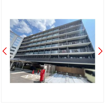
を探
本社地
ニュース
沿革
す
売却
会員ページ
図
リリース
投
時手
事業
資
取り
用物
会社案内
閉じる
用
金額
件を
（電子ブ
物
試算
探す
ック版）
件
を
売却向け
周辺相場
住まい1プ
探
サービス
検索
ラス（お
す
役立ちコ
ラム）
購入向け
住宅ロー
住まい1プ
住まいと
売却ガイ
サービス
ンシミュ
ラス（お
暮らしの
ド
レーショ
役立ちコ
税金の本
ン
ラム）
（電子ブ