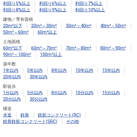
利回り5%以上
利回り6%以上
利回り7%以上
利回り8%以上
利回り9%以上
利回り10%以上
建物／専有面積
20m²以下
20m²～30m²
30m²～40m²
40m²～50m²
50m²～60m²
60m²以上
土地面積
60m²以下
60m²～70m²
70m²～80m²
80m²～90m²
90m²～100m²
100m²以上
築年数
1年以内
5年以内
8年以内
10年以内
15年以内
20年以内
30年以内
駅徒歩
1分以内
5分以内
8分以内
10分以内
15分以内
20分以内
30分以内
構造
木造
鉄骨
鉄筋コンクリート(RC)
鉄骨鉄筋コンクリート(SRC)
その他