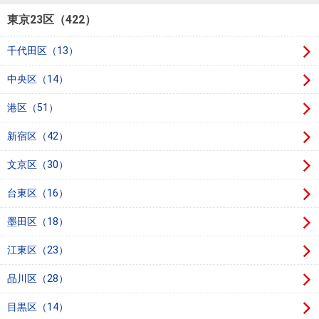
を探
本社地
ニュース
東京23区（422）
沿革
す
売却
会員ページ
図
リリース
投
時手
事業
千代田区（13）
資
取り
用物
会社案内
閉じる
中央区（14）
用
金額
件を
（電子ブ
物
試算
探す
ック版）
港区（51）
件
新宿区（42）
を
売却向け
周辺相場
住まい1プ
探
文京区（30）
サービス
検索
ラス（お
す
役立ちコ
台東区（16）
ラム）
墨田区（18）
購入向け
住宅ロー
住まい1プ
住まいと
売却ガイ
サービス
ンシミュ
ラス（お
江東区（23）
暮らしの
ド
レーショ
役立ちコ
品川区（28）
税金の本
ン
ラム）
（電子ブ
目黒区（14）