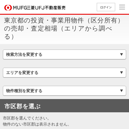
ログイン
東京都の投資・事業用物件（区分所有）
買いたい
の売却・査定相場（エリアから調べ
る）
売りたい
検索方法を変更する
店舗案内
買いたいTOP
売りたいTOP
店舗案内TOP
会社情報TOP
採用情報TOP
エリアを変更する
会社情報
採用情報
物件種別を変更する
店舗のご
ごあいさ
新卒採用
店舗のご
会社概
キャリア
店舗のご
MUFG
中古
無
新
売
A
案内（首
つ
情報
案内（名
要
採用情報
案内（関
Way
マン
料
築・
却
市区郡を選ぶ
都圏）
古屋）
西）
法人のお客さま
ショ
査
中古
相
経営ビジ
役員一
組織図
ンを
定
一戸
談
市区郡を選んでください。
ョン
覧
探す
建て
物件のない市区郡は表示されません。
提携企業にお勤めの方