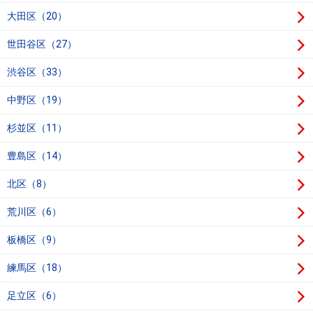
住まいと
ック）
購入ガイ
大田区（20）
暮らしの
ド
税金の本
世田谷区（27）
（電子ブ
渋谷区（33）
ック）
中野区（19）
杉並区（11）
豊島区（14）
北区（8）
荒川区（6）
板橋区（9）
練馬区（18）
足立区（6）