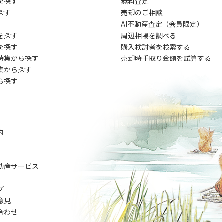
を探す
無料査定
探す
売却のご相談
AI不動産査定（会員限定）
を探す
周辺相場を調べる
を探す
購入検討者を検索する
特集から探す
売却時手取り金額を試算する
集から探す
ら探す
内
動産サービス
プ
意見
合わせ