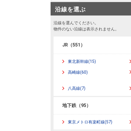
沿革
沿線を選ぶ
会員ページ
会社案内（電子ブック版）
沿線を選んでください。
購入向けサービス
売却向けサービス
物件のない沿線は表示されません。
住まいと暮らしの税金の本（電子ブック）
住まいと暮らしの税金の本（電子ブック）
JR（551）
東北新幹線(15)
高崎線(60)
八高線(7)
地下鉄（95）
東京メトロ有楽町線(57)