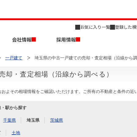
お気に入り一覧
登録した検
会社情報
採用情報
一戸建て
埼玉県の中古一戸建ての売却・査定相場（沿線から
売却・査定相場（沿線から調べる）
おおよその相場情報をご確認いただけます。ご所有の不動産と条件の近
店舗のご案内（名古屋）
会社概要
キャリア採用情報
新築・中古一戸建てを探す
売却相談
線・駅から探す
組織図
千葉県
埼玉県
茨城県
事業用物件を探す
て
土地