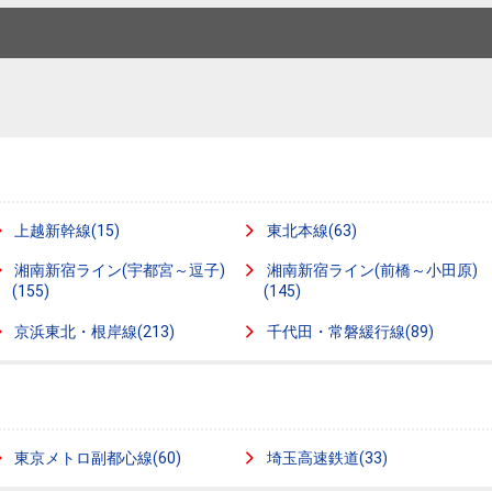
本社地図
住宅ローンシミュレーション
周辺相場検索
購入ガイド
売却ガイド
上越新幹線(15)
東北本線(63)
湘南新宿ライン(宇都宮～逗子)
湘南新宿ライン(前橋～小田原)
(155)
(145)
京浜東北・根岸線(213)
千代田・常磐緩行線(89)
東京メトロ副都心線(60)
埼玉高速鉄道(33)