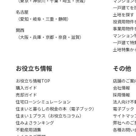
（東京・神奈川・千葉・埼玉・茨城）
マンション
一戸建てを
名古屋
土地を探す
（愛知・岐阜・三重・静岡）
投資用物件
事業用物件
関西
マンション
（大阪・兵庫・京都・奈良・滋賀）
一戸建て特
土地特集か
お役立ち情報
その他
お役立ち情報TOP
店舗のご案
購入ガイド
会社情報
売却ガイド
採用情報
住宅ローンシミュレーション
法人向け不
住まいと暮らしの税金の本（電子ブック）
電子ブック
住まい１プラス（お役立ちコラム）
サイトマッ
住みよさランキング
弊社へのご
不動産用語集
各種お問い