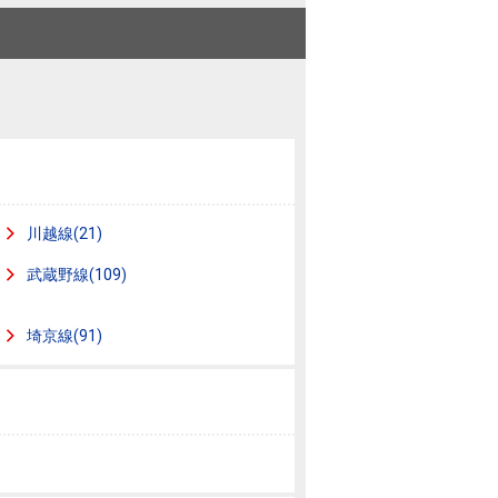
ニュースリリース
住まい1プラス（お役立ちコラム）
住まい1プラス（お役立ちコラム）
閉じる
川越線(21)
武蔵野線(109)
埼京線(91)