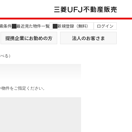
索条件
最近見た物件一覧
新規登録（無料）
ログイン
提携企業にお勤めの方
法人のお客さま
調べる）
い物件をご指定ください。
店舗のご案内（関西）
MUFG Way
土地を探す
AI不動産査定
役員一覧
おすすめ物件から探す