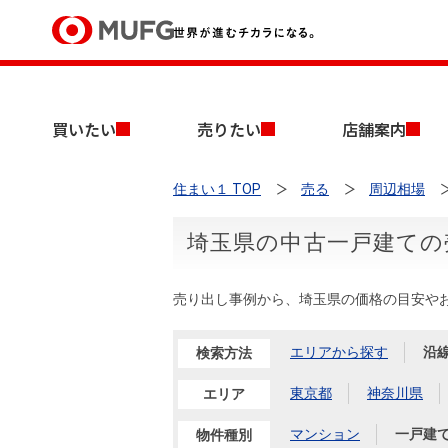
買いたい
買いたい
売りたい
店舗案内
売りたい
住まい１ TOP
売る
周辺相場
店舗案内
買いたいTOP
売りたいTOP
店舗案内TOP
会社情報TOP
採用情報TOP
埼玉県の中古一戸建ての
会社情報
売り出し事例から、埼玉県の価格の目安や
採用情報
店舗のご案内（首都圏）
ごあいさつ
新卒採用情報
中古マンションを探す
無料査定
エリアから探す
沿
検索方法
法人のお客さま
経営ビジョン
東京都
神奈川県
エリア
投資用物件を探す
売却時手取り金額試算
マンション
一戸建
提携企業にお勤めの方
物件種別