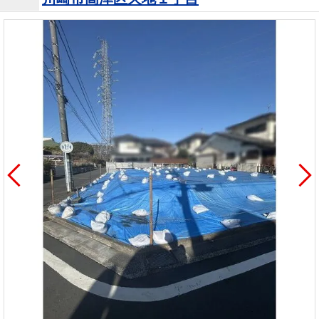
を探
本社地
ニュース
沿革
す
売却
会員ページ
図
リリース
投
時手
事業
資
取り
用物
会社案内
閉じる
用
金額
件を
（電子ブ
物
試算
探す
ック版）
件
を
売却向け
周辺相場
住まい1プ
探
サービス
検索
ラス（お
す
役立ちコ
ラム）
購入向け
住宅ロー
住まい1プ
住まいと
売却ガイ
サービス
ンシミュ
ラス（お
暮らしの
ド
レーショ
役立ちコ
税金の本
ン
ラム）
（電子ブ