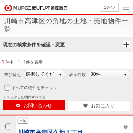
ログイン
川崎市高津区の角地の土地・売地物件一
買いたい
覧
売りたい
現在の検索条件を確認・変更
店舗案内
1
件中
1 - 1件を表示
買いたいTOP
売りたいTOP
店舗案内TOP
会社情報TOP
採用情報TOP
並び替え
表示件数
会社情報
すべての物件をチェック
採用情報
店舗のご
ごあいさ
新卒採用
店舗のご
会社概
キャリア
店舗のご
MUFG
中古
無
新
売
A
チェックした
物件すべてを
案内（首
つ
情報
案内（名
要
採用情報
案内（関
Way
マン
料
築・
却
お問い合わせ
お気に入り
都圏）
古屋）
西）
法人のお客さま
ショ
査
中古
相
経営ビジ
役員一
組織図
ンを
定
一戸
談
土地
ョン
覧
探す
建て
提携企業にお勤めの方
川崎市高津区久地１丁目