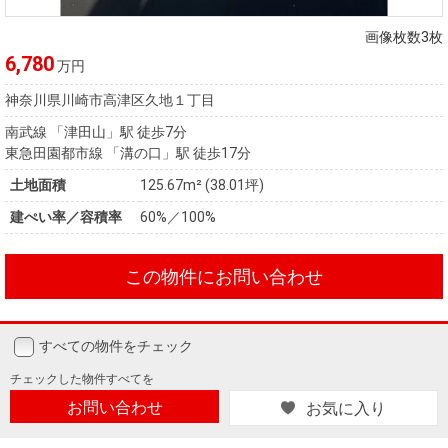
住まいと
ック）
購入ガイ
暮らしの
ド
画像枚数3枚
税金の本
6,780
万円
（電子ブ
神奈川県川崎市高津区久地１丁目
ック）
南武線 「津田山」駅 徒歩7分
東急田園都市線 「溝の口」駅 徒歩17分
土地面積
125.67m² (38.01坪)
建ぺい率／容積率
60%／100%
この物件にお問い合わせ
すべての物件をチェック
チェックした
物件すべてを
お問い合わせ
お気に入り