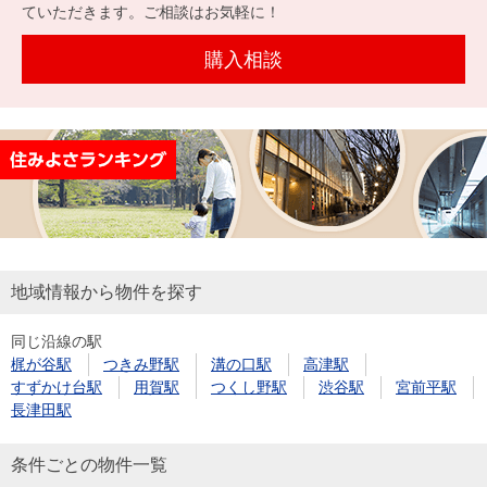
を探
ていただきます。ご相談はお気軽に！
本社地
ニュース
沿革
す
売却
会員ページ
図
リリース
購入相談
投
時手
事業
資
取り
用物
会社案内
閉じる
用
金額
件を
（電子ブ
物
試算
探す
ック版）
件
を
売却向け
周辺相場
住まい1プ
探
サービス
検索
ラス（お
す
役立ちコ
地域情報から物件を探す
ラム）
同じ沿線の駅
購入向け
住宅ロー
住まい1プ
梶が谷駅
つきみ野駅
溝の口駅
高津駅
住まいと
売却ガイ
サービス
ンシミュ
ラス（お
すずかけ台駅
用賀駅
つくし野駅
渋谷駅
宮前平駅
暮らしの
ド
レーショ
役立ちコ
長津田駅
税金の本
ン
ラム）
（電子ブ
条件ごとの物件一覧