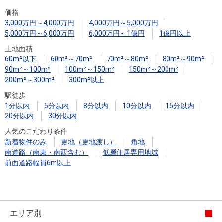
住まいと
ック）
購入ガイ
価格
暮らしの
ド
3,000万円～4,000万円
4,000万円～5,000万円
税金の本
5,000万円～6,000万円
6,000万円～1億円
1億円以上
（電子ブ
土地面積
ック）
60m²以下
60m²～70m²
70m²～80m²
80m²～90m²
90m²～100m²
100m²～150m²
150m²～200m²
200m²～300m²
300m²以上
駅徒歩
1分以内
5分以内
8分以内
10分以内
15分以内
20分以内
30分以内
人気のこだわり条件
新着物件のみ
更地（更地渡し）
角地
南道路（南東・南西含む）
低層住居専用地域
前面道路幅員6m以上
エリア別