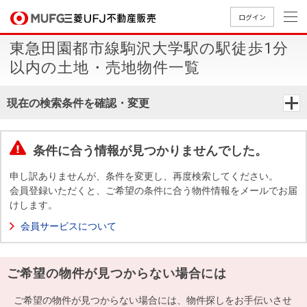
ログイン
東急田園都市線駒沢大学駅の駅徒歩1分
買いたい
以内の土地・売地物件一覧
売りたい
現在の検索条件を確認・変更
店舗案内
買いたいTOP
売りたいTOP
店舗案内TOP
会社情報TOP
採用情報TOP
条件に合う情報が見つかりませんでした。
会社情報
申し訳ありませんが、条件を変更し、再度検索してください。
会員登録いただくと、ご希望の条件に合う物件情報をメールでお届
けします。
採用情報
店舗のご
ごあいさ
新卒採用
店舗のご
会社概
キャリア
店舗のご
MUFG
中古
無
新
売
A
会員サービスについて
案内（首
つ
情報
案内（名
要
採用情報
案内（関
Way
マン
料
築・
却
都圏）
古屋）
西）
法人のお客さま
ショ
査
中古
相
経営ビジ
役員一
ご希望の物件が見つからない場合には
組織図
ンを
定
一戸
談
ョン
覧
探す
建て
提携企業にお勤めの方
ご希望の物件が見つからない場合には、物件探しをお手伝いさせ