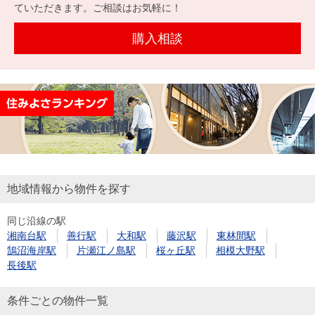
を探
ていただきます。ご相談はお気軽に！
本社地
ニュース
沿革
す
売却
会員ページ
図
リリース
購入相談
投
時手
事業
資
取り
用物
会社案内
閉じる
用
金額
件を
（電子ブ
物
試算
探す
ック版）
件
を
売却向け
周辺相場
住まい1プ
探
サービス
検索
ラス（お
す
役立ちコ
地域情報から物件を探す
ラム）
同じ沿線の駅
購入向け
住宅ロー
住まい1プ
湘南台駅
善行駅
大和駅
藤沢駅
東林間駅
住まいと
売却ガイ
サービス
ンシミュ
ラス（お
鵠沼海岸駅
片瀬江ノ島駅
桜ヶ丘駅
相模大野駅
暮らしの
ド
レーショ
役立ちコ
長後駅
税金の本
ン
ラム）
（電子ブ
条件ごとの物件一覧