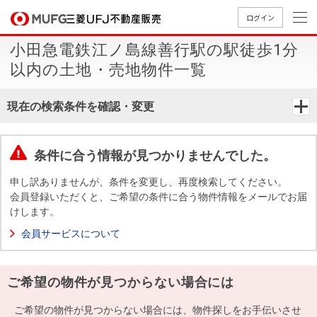
ログイン
小田急電鉄江ノ島線善行駅の駅徒歩1分
買いたい
以内の土地・売地物件一覧
売りたい
現在の検索条件を確認・変更
店舗案内
買いたいTOP
売りたいTOP
店舗案内TOP
会社情報TOP
採用情報TOP
条件に合う情報が見つかりませんでした。
会社情報
申し訳ありませんが、条件を変更し、再度検索してください。
会員登録いただくと、ご希望の条件に合う物件情報をメールでお届
けします。
採用情報
店舗のご
ごあいさ
新卒採用
店舗のご
会社概
キャリア
店舗のご
MUFG
中古
無
新
売
A
会員サービスについて
案内（首
つ
情報
案内（名
要
採用情報
案内（関
Way
マン
料
築・
却
都圏）
古屋）
西）
法人のお客さま
ショ
査
中古
相
経営ビジ
役員一
ご希望の物件が見つからない場合には
組織図
ンを
定
一戸
談
ョン
覧
探す
建て
提携企業にお勤めの方
ご希望の物件が見つからない場合には、物件探しをお手伝いさせ