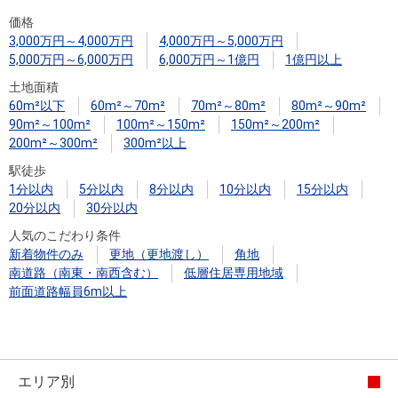
住まいと
ック）
購入ガイ
価格
暮らしの
ド
3,000万円～4,000万円
4,000万円～5,000万円
税金の本
5,000万円～6,000万円
6,000万円～1億円
1億円以上
（電子ブ
土地面積
ック）
60m²以下
60m²～70m²
70m²～80m²
80m²～90m²
90m²～100m²
100m²～150m²
150m²～200m²
200m²～300m²
300m²以上
駅徒歩
1分以内
5分以内
8分以内
10分以内
15分以内
20分以内
30分以内
人気のこだわり条件
新着物件のみ
更地（更地渡し）
角地
南道路（南東・南西含む）
低層住居専用地域
前面道路幅員6m以上
エリア別