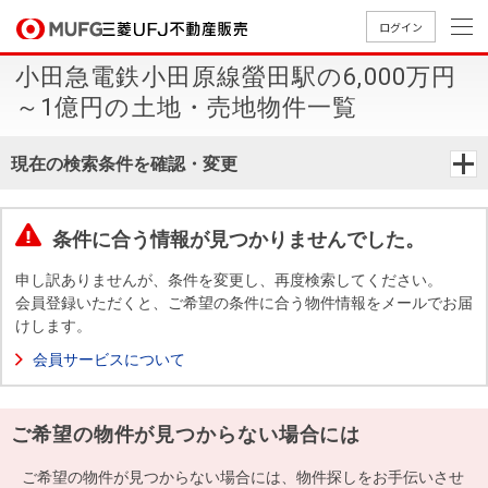
ログイン
小田急電鉄小田原線螢田駅の6,000万円
買いたい
～1億円の土地・売地物件一覧
売りたい
現在の検索条件を確認・変更
店舗案内
買いたいTOP
売りたいTOP
店舗案内TOP
会社情報TOP
採用情報TOP
条件に合う情報が見つかりませんでした。
会社情報
申し訳ありませんが、条件を変更し、再度検索してください。
会員登録いただくと、ご希望の条件に合う物件情報をメールでお届
けします。
採用情報
店舗のご
ごあいさ
新卒採用
店舗のご
会社概
キャリア
店舗のご
MUFG
中古
無
新
売
A
会員サービスについて
案内（首
つ
情報
案内（名
要
採用情報
案内（関
Way
マン
料
築・
却
都圏）
古屋）
西）
法人のお客さま
ショ
査
中古
相
経営ビジ
役員一
ご希望の物件が見つからない場合には
組織図
ンを
定
一戸
談
ョン
覧
探す
建て
提携企業にお勤めの方
ご希望の物件が見つからない場合には、物件探しをお手伝いさせ