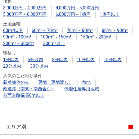
住まいと
ック）
購入ガイ
価格
3,000万円～4,000万円
4,000万円～5,000万円
暮らしの
ド
5,000万円～6,000万円
6,000万円～1億円
1億円以上
税金の本
土地面積
（電子ブ
60m²以下
60m²～70m²
70m²～80m²
80m²～90m²
ック）
90m²～100m²
100m²～150m²
150m²～200m²
200m²～300m²
300m²以上
駅徒歩
1分以内
5分以内
8分以内
10分以内
15分以内
20分以内
30分以内
人気のこだわり条件
新着物件のみ
更地（更地渡し）
角地
南道路（南東・南西含む）
低層住居専用地域
前面道路幅員6m以上
エリア別