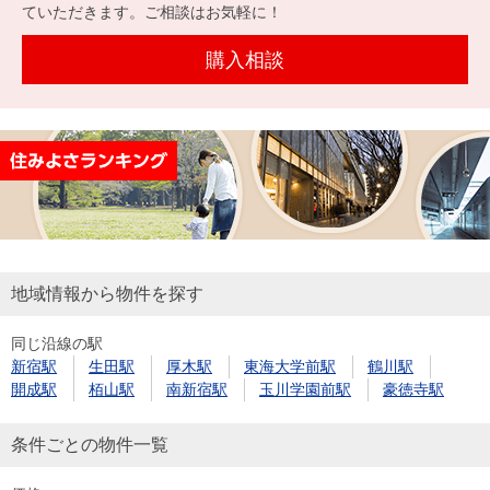
を探
ていただきます。ご相談はお気軽に！
本社地
ニュース
沿革
す
売却
会員ページ
図
リリース
購入相談
投
時手
事業
資
取り
用物
会社案内
閉じる
用
金額
件を
（電子ブ
物
試算
探す
ック版）
件
を
売却向け
周辺相場
住まい1プ
探
サービス
検索
ラス（お
す
役立ちコ
地域情報から物件を探す
ラム）
同じ沿線の駅
購入向け
住宅ロー
住まい1プ
新宿駅
生田駅
厚木駅
東海大学前駅
鶴川駅
住まいと
売却ガイ
サービス
ンシミュ
ラス（お
開成駅
栢山駅
南新宿駅
玉川学園前駅
豪徳寺駅
暮らしの
ド
レーショ
役立ちコ
税金の本
ン
ラム）
条件ごとの物件一覧
（電子ブ