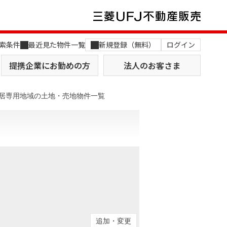
索条件
最近見た物件一覧
新規登録（無料）
ログイン
提携企業にお勤めの方
法人のお客さま
居専用地域の土地・売地物件一覧
店舗のご案内（関西）
MUFG Way
土地を探す
AI不動産査定
役員一覧
おすすめ物件から探す
追加・変更