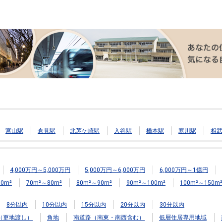
宮山駅
倉見駅
北茅ケ崎駅
入谷駅
橋本駅
寒川駅
相
4,000万円～5,000万円
5,000万円～6,000万円
6,000万円～1億円
0m²
70m²～80m²
80m²～90m²
90m²～100m²
100m²～150m
8分以内
10分以内
15分以内
20分以内
30分以内
（更地渡し）
角地
南道路（南東・南西含む）
低層住居専用地域