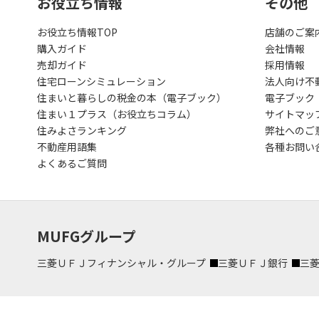
お役立ち情報
その他
お役立ち情報TOP
店舗のご案
購入ガイド
会社情報
売却ガイド
採用情報
住宅ローンシミュレーション
法人向け不
住まいと暮らしの税金の本（電子ブック）
電子ブック
住まい１プラス（お役立ちコラム）
サイトマッ
住みよさランキング
弊社へのご
不動産用語集
各種お問い
よくあるご質問
MUFGグループ
三菱ＵＦＪフィナンシャル・グループ
三菱ＵＦＪ銀行
三