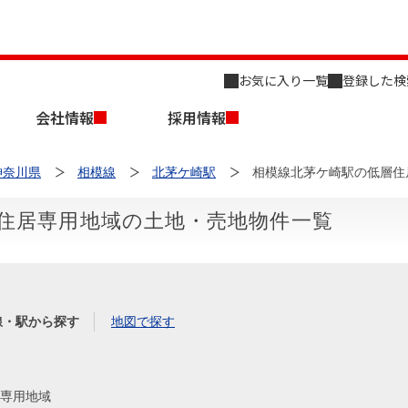
お気に入り一覧
登録した検
会社情報
採用情報
神奈川県
相模線
北茅ケ崎駅
相模線北茅ケ崎駅の低層住
住居専用地域の土地・売地物件一覧
店舗のご案内（名古屋）
会社概要
キャリア採用情報
新築・中古一戸建てを探す
売却相談
線・駅から探す
地図で探す
組織図
事業用物件を探す
専用地域