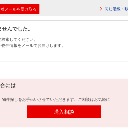
本社地図
同じ沿線・
新着メールを受け取る
住宅ローンシミュレーション
周辺相場検索
ませんでした。
度検索してください。
購入ガイド
売却ガイド
う物件情報をメールでお届けします。
合には
、物件探しをお手伝いさせていただきます。ご相談はお気軽に！
購入相談