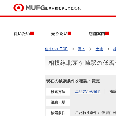
買いたい
買いたい
売りたい
店舗案内
売りたい
住まい１ TOP
買う
土地
店舗案内
買いたいTOP
売りたいTOP
店舗案内TOP
会社情報TOP
採用情報TOP
相模線北茅ケ崎駅の低層
会社情報
現在の検索条件を確認・変更
採用情報
店舗のご案内（首都圏）
ごあいさつ
新卒採用情報
中古マンションを探す
無料査定
エリアから探す
沿
検索方法
法人のお客さま
経営ビジョン
沿線・駅
投資用物件を探す
売却時手取り金額試算
提携企業にお勤めの方
こだわり条件：
低層住居
検索条件