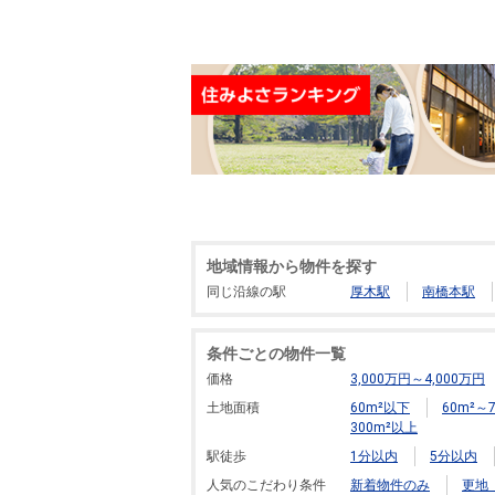
地域情報から物件を探す
同じ沿線の駅
厚木駅
南橋本駅
条件ごとの物件一覧
価格
3,000万円～4,000万円
土地面積
60m²以下
60m²～7
300m²以上
駅徒歩
1分以内
5分以内
人気のこだわり条件
新着物件のみ
更地