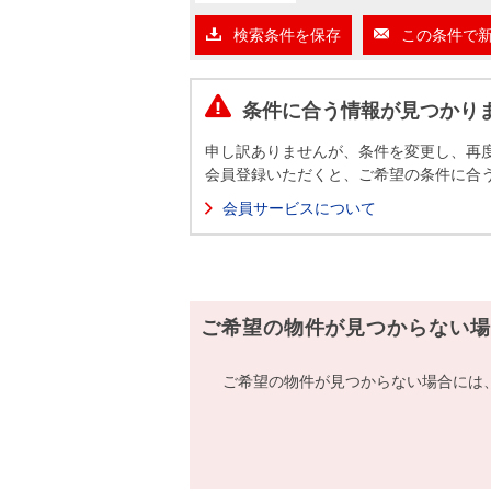
沿革
検索条件を保存
この条件で
会員ページ
会社案内（電子ブック版）
購入向けサービス
売却向けサービス
条件に合う情報が見つかり
申し訳ありませんが、条件を変更し、再
住まいと暮らしの税金の本（電子ブック）
住まいと暮らしの税金の本（電子ブック）
会員登録いただくと、ご希望の条件に合
会員サービスについて
ご希望の物件が見つからない場
ご希望の物件が見つからない場合には