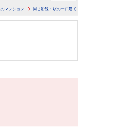
ニュースリリース
駅のマンション
同じ沿線・駅の一戸建て
住まい1プラス（お役立ちコラム）
住まい1プラス（お役立ちコラム）
閉じる