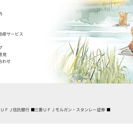
内
動産サービス
プ
意見
合わせ
菱ＵＦＪ信託銀行
三菱ＵＦＪモルガン・スタンレー証券