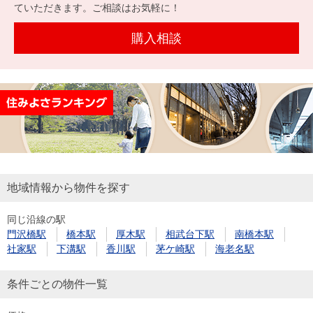
を探
ていただきます。ご相談はお気軽に！
本社地
ニュース
沿革
す
売却
会員ページ
図
リリース
購入相談
投
時手
事業
資
取り
用物
会社案内
閉じる
用
金額
件を
（電子ブ
物
試算
探す
ック版）
件
を
売却向け
周辺相場
住まい1プ
探
サービス
検索
ラス（お
す
役立ちコ
地域情報から物件を探す
ラム）
同じ沿線の駅
購入向け
住宅ロー
住まい1プ
門沢橋駅
橋本駅
厚木駅
相武台下駅
南橋本駅
住まいと
売却ガイ
サービス
ンシミュ
ラス（お
社家駅
下溝駅
香川駅
茅ケ崎駅
海老名駅
暮らしの
ド
レーショ
役立ちコ
税金の本
ン
ラム）
条件ごとの物件一覧
（電子ブ