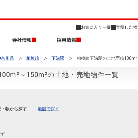
お気に入り一覧
登録した検
会社情報
採用情報
神奈川県
相模線
下溝駅
相模線下溝駅の土地面積100m²
00m²～150m²の土地・売地物件一覧
店舗のご案内（名古屋）
会社概要
キャリア採用情報
新築・中古一戸建てを探す
売却相談
線・駅から探す
地図で探す
組織図
事業用物件を探す
m²