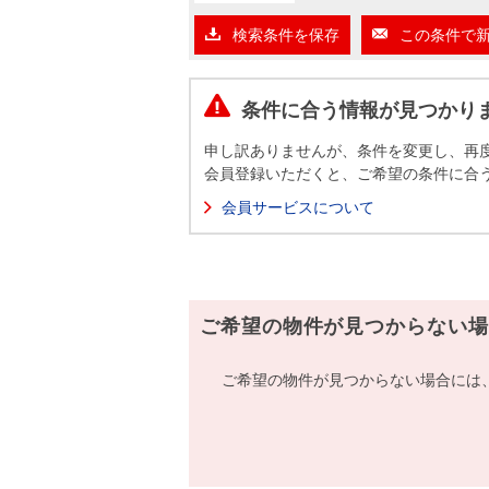
沿革
検索条件を保存
この条件で
会員ページ
会社案内（電子ブック版）
購入向けサービス
売却向けサービス
条件に合う情報が見つかり
申し訳ありませんが、条件を変更し、再
住まいと暮らしの税金の本（電子ブック）
住まいと暮らしの税金の本（電子ブック）
会員登録いただくと、ご希望の条件に合
会員サービスについて
ご希望の物件が見つからない場
ご希望の物件が見つからない場合には