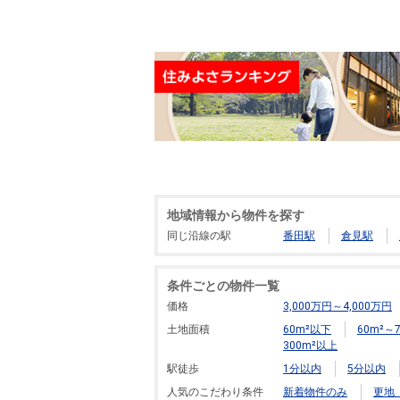
地域情報から物件を探す
同じ沿線の駅
番田駅
倉見駅
条件ごとの物件一覧
価格
3,000万円～4,000万円
土地面積
60m²以下
60m²～7
300m²以上
駅徒歩
1分以内
5分以内
人気のこだわり条件
新着物件のみ
更地