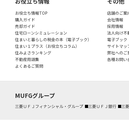
お役立ち情報
その他
お役立ち情報TOP
店舗のご案
購入ガイド
会社情報
売却ガイド
採用情報
住宅ローンシミュレーション
法人向け不
住まいと暮らしの税金の本（電子ブック）
電子ブック
住まい１プラス（お役立ちコラム）
サイトマッ
住みよさランキング
弊社へのご
不動産用語集
各種お問い
よくあるご質問
MUFGグループ
三菱ＵＦＪフィナンシャル・グループ
三菱ＵＦＪ銀行
三