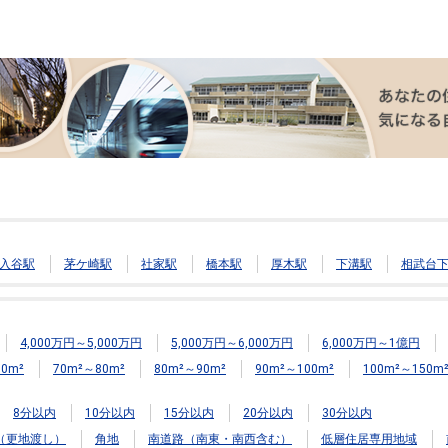
入谷駅
茅ケ崎駅
社家駅
橋本駅
厚木駅
下溝駅
相武台
4,000万円～5,000万円
5,000万円～6,000万円
6,000万円～1億円
0m²
70m²～80m²
80m²～90m²
90m²～100m²
100m²～150m
8分以内
10分以内
15分以内
20分以内
30分以内
（更地渡し）
角地
南道路（南東・南西含む）
低層住居専用地域