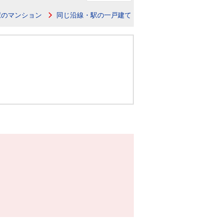
ニュースリリース
駅のマンション
同じ沿線・駅の一戸建て
住まい1プラス（お役立ちコラム）
住まい1プラス（お役立ちコラム）
閉じる