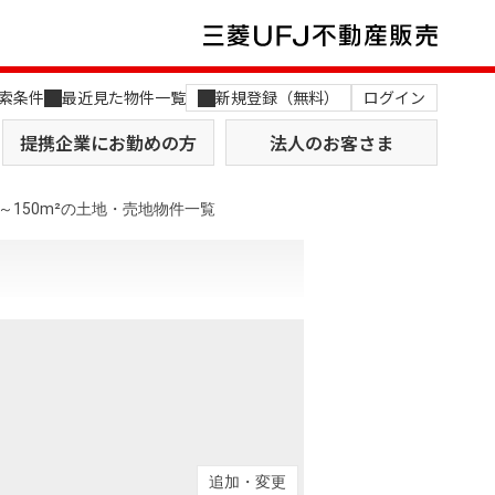
索条件
最近見た物件一覧
新規登録（無料）
ログイン
提携企業にお勤めの方
法人のお客さま
～150m²の土地・売地物件一覧
店舗のご案内（関西）
MUFG Way
土地を探す
AI不動産査定
役員一覧
おすすめ物件から探す
追加・変更