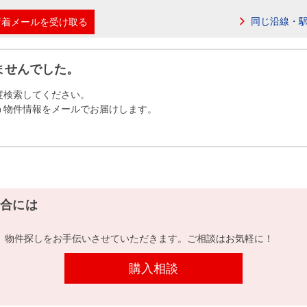
本社地図
同じ沿線・
新着メールを受け取る
住宅ローンシミュレーション
周辺相場検索
ませんでした。
度検索してください。
購入ガイド
売却ガイド
う物件情報をメールでお届けします。
合には
、物件探しをお手伝いさせていただきます。ご相談はお気軽に！
購入相談