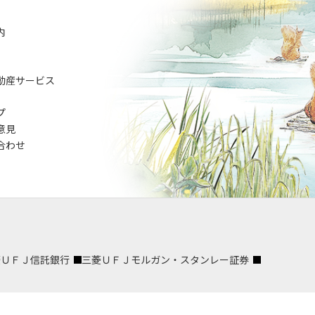
内
動産サービス
プ
意見
合わせ
菱ＵＦＪ信託銀行
三菱ＵＦＪモルガン・スタンレー証券