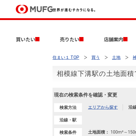
買いたい
買いたい
売りたい
店舗案内
売りたい
住まい１ TOP
買う
土地
店舗案内
買いたいTOP
売りたいTOP
店舗案内TOP
会社情報TOP
採用情報TOP
相模線下溝駅の土地面積1
会社情報
現在の検索条件を確認・変更
採用情報
店舗のご案内（首都圏）
ごあいさつ
新卒採用情報
中古マンションを探す
無料査定
エリアから探す
沿
検索方法
法人のお客さま
経営ビジョン
沿線・駅
投資用物件を探す
売却時手取り金額試算
提携企業にお勤めの方
土地面積：
100m²
～
150
検索条件