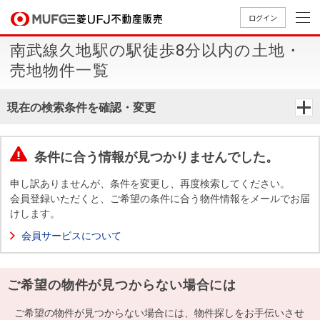
ログイン
南武線久地駅の駅徒歩8分以内の土地・
買いたい
売地物件一覧
売りたい
現在の検索条件を確認・変更
店舗案内
買いたいTOP
売りたいTOP
店舗案内TOP
会社情報TOP
採用情報TOP
条件に合う情報が見つかりませんでした。
会社情報
申し訳ありませんが、条件を変更し、再度検索してください。
会員登録いただくと、ご希望の条件に合う物件情報をメールでお届
けします。
採用情報
店舗のご
ごあいさ
新卒採用
店舗のご
会社概
キャリア
店舗のご
MUFG
中古
無
新
売
A
会員サービスについて
案内（首
つ
情報
案内（名
要
採用情報
案内（関
Way
マン
料
築・
却
都圏）
古屋）
西）
法人のお客さま
ショ
査
中古
相
経営ビジ
役員一
ご希望の物件が見つからない場合には
組織図
ンを
定
一戸
談
ョン
覧
探す
建て
提携企業にお勤めの方
ご希望の物件が見つからない場合には、物件探しをお手伝いさせ