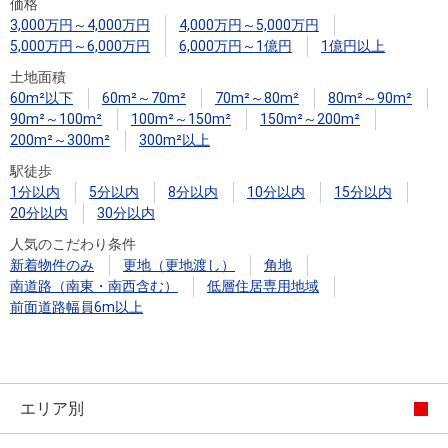
住まいと
ック）
購入ガイ
価格
3,000万円～4,000万円
4,000万円～5,000万円
暮らしの
ド
5,000万円～6,000万円
6,000万円～1億円
1億円以上
税金の本
土地面積
（電子ブ
60m²以下
60m²～70m²
70m²～80m²
80m²～90m²
ック）
90m²～100m²
100m²～150m²
150m²～200m²
200m²～300m²
300m²以上
駅徒歩
1分以内
5分以内
8分以内
10分以内
15分以内
20分以内
30分以内
人気のこだわり条件
新着物件のみ
更地（更地渡し）
角地
南道路（南東・南西含む）
低層住居専用地域
前面道路幅員6m以上
エリア別