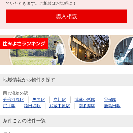
を探
ていただきます。ご相談はお気軽に！
本社地
ニュース
沿革
す
売却
会員ページ
図
リリース
購入相談
投
時手
事業
資
取り
用物
会社案内
閉じる
用
金額
件を
（電子ブ
物
試算
探す
ック版）
件
を
売却向け
周辺相場
住まい1プ
探
サービス
検索
ラス（お
す
役立ちコ
地域情報から物件を探す
ラム）
同じ沿線の駅
購入向け
住宅ロー
住まい1プ
分倍河原駅
矢向駅
立川駅
武蔵小杉駅
谷保駅
住まいと
売却ガイ
サービス
ンシミュ
ラス（お
尻手駅
稲田堤駅
武蔵中原駅
南多摩駅
鹿島田駅
暮らしの
ド
レーショ
役立ちコ
税金の本
ン
ラム）
条件ごとの物件一覧
（電子ブ