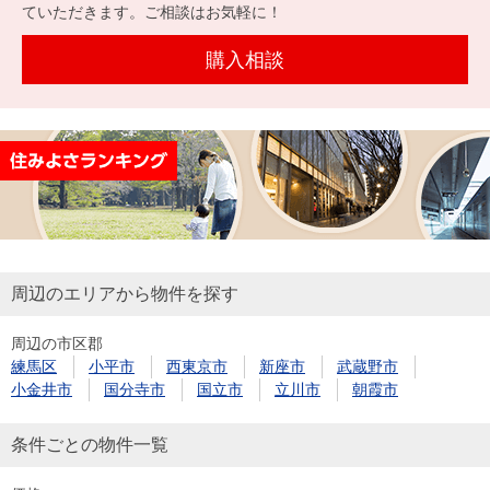
を探
ていただきます。ご相談はお気軽に！
本社地
ニュース
沿革
す
売却
会員ページ
図
リリース
購入相談
投
時手
事業
資
取り
用物
会社案内
閉じる
用
金額
件を
（電子ブ
物
試算
探す
ック版）
件
を
売却向け
周辺相場
住まい1プ
探
サービス
検索
ラス（お
す
役立ちコ
周辺のエリアから物件を探す
ラム）
周辺の市区郡
購入向け
住宅ロー
住まい1プ
練馬区
小平市
西東京市
新座市
武蔵野市
住まいと
売却ガイ
サービス
ンシミュ
ラス（お
小金井市
国分寺市
国立市
立川市
朝霞市
暮らしの
ド
レーショ
役立ちコ
税金の本
ン
ラム）
条件ごとの物件一覧
（電子ブ