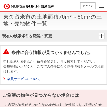
ログイン
東久留米市の土地面積70m²～80m²の土
買いたい
地・売地物件一覧
売りたい
現在の検索条件を確認・変更
店舗案内
買いたいTOP
売りたいTOP
店舗案内TOP
会社情報TOP
採用情報TOP
条件に合う情報が見つかりませんでした。
会社情報
申し訳ありませんが、条件を変更し、再度検索してください。
会員登録いただくと、ご希望の条件に合う物件情報をメールでお届
けします。
採用情報
店舗のご
ごあいさ
新卒採用
店舗のご
会社概
キャリア
店舗のご
MUFG
中古
無
新
売
A
会員サービスについて
案内（首
つ
情報
案内（名
要
採用情報
案内（関
Way
マン
料
築・
却
都圏）
古屋）
西）
法人のお客さま
ショ
査
中古
相
経営ビジ
役員一
ご希望の物件が見つからない場合には
組織図
ンを
定
一戸
談
ョン
覧
探す
建て
提携企業にお勤めの方
ご希望の物件が見つからない場合には、物件探しをお手伝いさせ