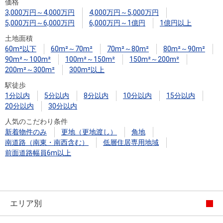
住まいと
ック）
購入ガイ
価格
3,000万円～4,000万円
4,000万円～5,000万円
暮らしの
ド
5,000万円～6,000万円
6,000万円～1億円
1億円以上
税金の本
土地面積
（電子ブ
60m²以下
60m²～70m²
70m²～80m²
80m²～90m²
ック）
90m²～100m²
100m²～150m²
150m²～200m²
200m²～300m²
300m²以上
駅徒歩
1分以内
5分以内
8分以内
10分以内
15分以内
20分以内
30分以内
人気のこだわり条件
新着物件のみ
更地（更地渡し）
角地
南道路（南東・南西含む）
低層住居専用地域
前面道路幅員6m以上
エリア別