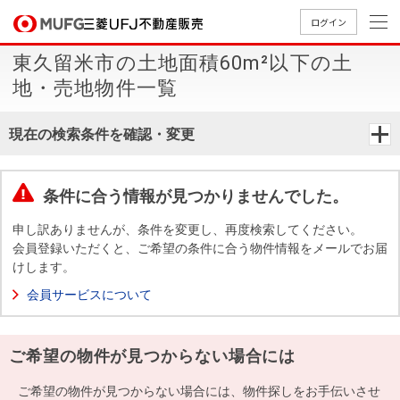
ログイン
東久留米市の土地面積60m²以下の土
買いたい
地・売地物件一覧
売りたい
現在の検索条件を確認・変更
店舗案内
買いたいTOP
売りたいTOP
店舗案内TOP
会社情報TOP
採用情報TOP
条件に合う情報が見つかりませんでした。
会社情報
申し訳ありませんが、条件を変更し、再度検索してください。
会員登録いただくと、ご希望の条件に合う物件情報をメールでお届
けします。
採用情報
店舗のご
ごあいさ
新卒採用
店舗のご
会社概
キャリア
店舗のご
MUFG
中古
無
新
売
A
会員サービスについて
案内（首
つ
情報
案内（名
要
採用情報
案内（関
Way
マン
料
築・
却
都圏）
古屋）
西）
法人のお客さま
ショ
査
中古
相
経営ビジ
役員一
ご希望の物件が見つからない場合には
組織図
ンを
定
一戸
談
ョン
覧
探す
建て
提携企業にお勤めの方
ご希望の物件が見つからない場合には、物件探しをお手伝いさせ