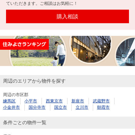
を探
ていただきます。ご相談はお気軽に！
本社地
ニュース
沿革
す
売却
会員ページ
図
リリース
購入相談
投
時手
事業
資
取り
用物
会社案内
閉じる
用
金額
件を
（電子ブ
物
試算
探す
ック版）
件
を
売却向け
周辺相場
住まい1プ
探
サービス
検索
ラス（お
す
役立ちコ
周辺のエリアから物件を探す
ラム）
周辺の市区郡
購入向け
住宅ロー
住まい1プ
練馬区
小平市
西東京市
新座市
武蔵野市
住まいと
売却ガイ
サービス
ンシミュ
ラス（お
小金井市
国分寺市
国立市
立川市
朝霞市
暮らしの
ド
レーショ
役立ちコ
税金の本
ン
ラム）
条件ごとの物件一覧
（電子ブ