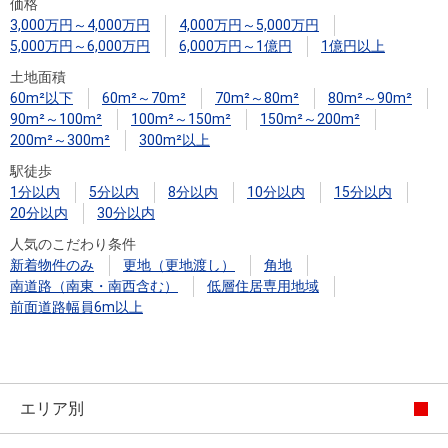
住まいと
ック）
購入ガイ
価格
3,000万円～4,000万円
4,000万円～5,000万円
暮らしの
ド
5,000万円～6,000万円
6,000万円～1億円
1億円以上
税金の本
土地面積
（電子ブ
60m²以下
60m²～70m²
70m²～80m²
80m²～90m²
ック）
90m²～100m²
100m²～150m²
150m²～200m²
200m²～300m²
300m²以上
駅徒歩
1分以内
5分以内
8分以内
10分以内
15分以内
20分以内
30分以内
人気のこだわり条件
新着物件のみ
更地（更地渡し）
角地
南道路（南東・南西含む）
低層住居専用地域
前面道路幅員6m以上
エリア別