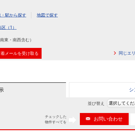
本社地図
線・駅から探す
地図で探す
住宅ローンシミュレーション
周辺相場検索
島区（1）
南東・南西含む）
購入ガイド
売却ガイド
同じエ
新着メールを受け取る
シ
示
並び替え
チェックした
お問い合わせ
物件すべてを