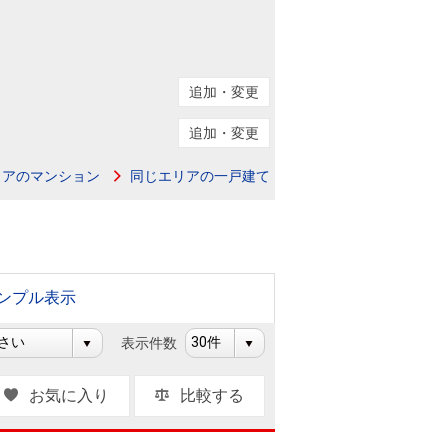
ニュースリリース
住まい1プラス（お役立ちコラム）
住まい1プラス（お役立ちコラム）
追加・変更
閉じる
追加・変更
リアのマンション
同じエリアの一戸建て
ンプル表示
表示件数
お気に入り
比較する