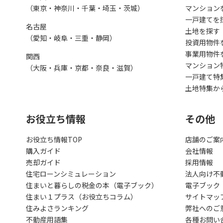
（東京・神奈川・千葉・埼玉・茨城）
マンション
一戸建てを
名古屋
土地を探す
（愛知・岐阜・三重・静岡）
投資用物件
事業用物件
関西
マンション
（大阪・兵庫・京都・奈良・滋賀）
一戸建て特
土地特集か
お役立ち情報
その他
お役立ち情報TOP
店舗のご案
購入ガイド
会社情報
売却ガイド
採用情報
住宅ローンシミュレーション
法人向け不
住まいと暮らしの税金の本（電子ブック）
電子ブック
住まい１プラス（お役立ちコラム）
サイトマッ
住みよさランキング
弊社へのご
不動産用語集
各種お問い