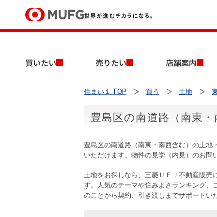
買いたい
買いたい
売りたい
店舗案内
売りたい
住まい１ TOP
買う
土地
店舗案内
買いたいTOP
売りたいTOP
店舗案内TOP
会社情報TOP
採用情報TOP
豊島区の南道路（南東・
会社情報
豊島区の南道路（南東・南西含む）の土地
採用情報
いただけます。物件の見学（内見）のお問
店舗のご案内（首都圏）
ごあいさつ
新卒採用情報
中古マンションを探す
無料査定
土地をお探しなら、三菱ＵＦＪ不動産販売
法人のお客さま
す。人気のテーマや住みよさランキング、
経営ビジョン
のことから契約、引き渡しまでサポートい
投資用物件を探す
売却時手取り金額試算
提携企業にお勤めの方