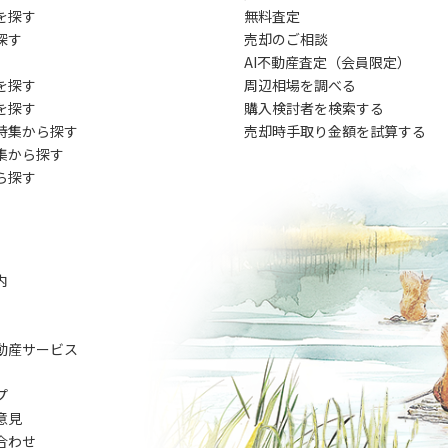
を探す
無料査定
探す
売却のご相談
AI不動産査定（会員限定）
を探す
周辺相場を調べる
を探す
購入検討者を検索する
特集から探す
売却時手取り金額を試算する
集から探す
ら探す
内
動産サービス
プ
意見
合わせ