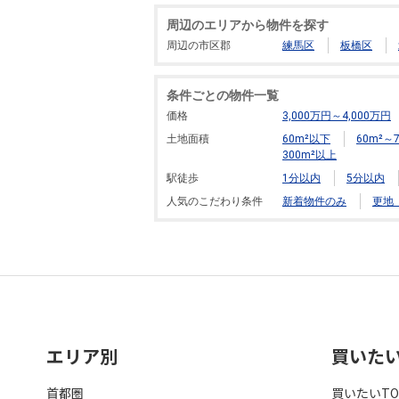
周辺のエリアから物件を探す
周辺の市区郡
練馬区
板橋区
条件ごとの物件一覧
価格
3,000万円～4,000万円
土地面積
60m²以下
60m²～7
300m²以上
駅徒歩
1分以内
5分以内
人気のこだわり条件
新着物件のみ
更地
エリア別
買いた
首都圏
買いたいTO