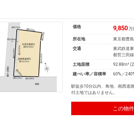
価格
9,850
万
所在地
東京都豊
交通
東武鉄道東
都営三田線
土地面積
92.88m² (
建ぺい率／容積率
60%／240
駅徒歩10分以内、角地、南西道
付土地ではありません。
この物