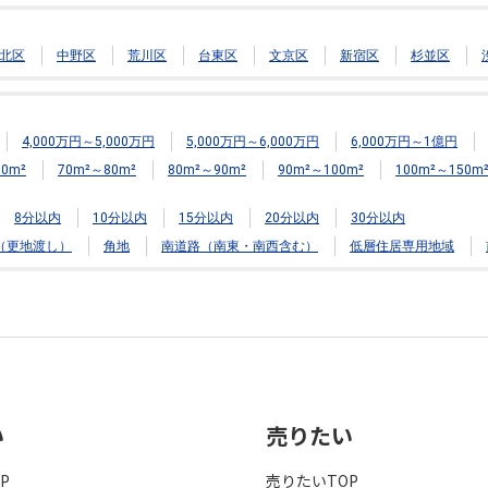
北区
中野区
荒川区
台東区
文京区
新宿区
杉並区
4,000万円～5,000万円
5,000万円～6,000万円
6,000万円～1億円
0m²
70m²～80m²
80m²～90m²
90m²～100m²
100m²～150m
8分以内
10分以内
15分以内
20分以内
30分以内
（更地渡し）
角地
南道路（南東・南西含む）
低層住居専用地域
い
売りたい
P
売りたいTOP