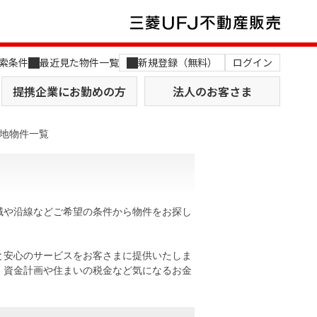
索条件
最近見た物件一覧
新規登録（無料）
ログイン
提携企業にお勤めの方
法人のお客さま
地物件一覧
域や沿線などご希望の条件から物件をお探し
店舗のご案内（関西）
MUFG Way
土地を探す
AI不動産査定
と安心のサービスをお客さまに提供いたしま
。資金計画や住まいの税金など気になるお金
役員一覧
おすすめ物件から探す