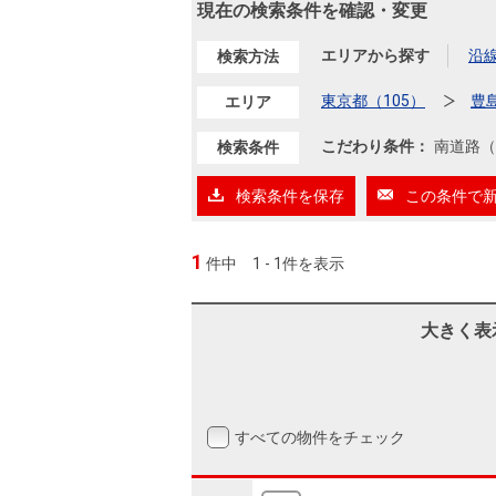
沿革
現在の検索条件を確認・変更
会員ページ
エリアから探す
沿
検索方法
会社案内（電子ブック版）
購入向けサービス
売却向けサービス
東京都（105）
豊
エリア
こだわり条件：
南道路（
検索条件
住まいと暮らしの税金の本（電子ブック）
住まいと暮らしの税金の本（電子ブック）
検索条件を保存
この条件で
1
件中
1 - 1件を表示
大きく表
すべての物件をチェック