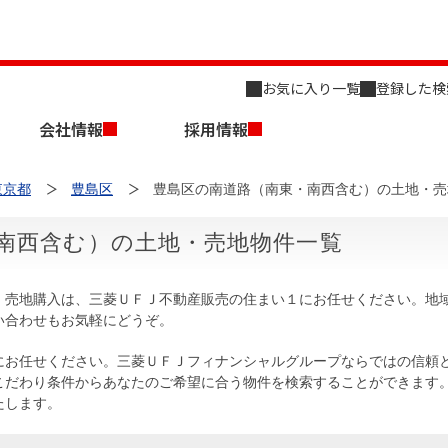
お気に入り一覧
登録した検
会社情報
採用情報
東京都
豊島区
豊島区の南道路（南東・南西含む）の土地・売
南西含む）の土地・売地物件一覧
・売地購入は、三菱ＵＦＪ不動産販売の住まい１にお任せください。地
い合わせもお気軽にどうぞ。
店舗のご案内（名古屋）
会社概要
キャリア採用情報
新築・中古一戸建てを探す
売却相談
にお任せください。三菱ＵＦＪフィナンシャルグループならではの信頼
こだわり条件からあなたのご希望に合う物件を検索することができます
組織図
たします。
事業用物件を探す