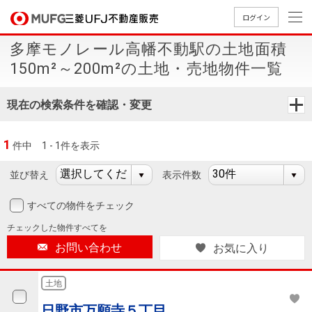
ログイン
多摩モノレール高幡不動駅の土地面積
買いたい
150m²～200m²の土地・売地物件一覧
売りたい
現在の検索条件を確認・変更
店舗案内
1
件中
1 - 1件を表示
買いたいTOP
売りたいTOP
店舗案内TOP
会社情報TOP
採用情報TOP
並び替え
表示件数
会社情報
すべての物件をチェック
採用情報
店舗のご
ごあいさ
新卒採用
店舗のご
会社概
キャリア
店舗のご
MUFG
中古
無
新
売
A
チェックした
物件すべてを
案内（首
つ
情報
案内（名
要
採用情報
案内（関
Way
マン
料
築・
却
お問い合わせ
お気に入り
都圏）
古屋）
西）
法人のお客さま
ショ
査
中古
相
経営ビジ
役員一
組織図
ンを
定
一戸
談
土地
ョン
覧
探す
建て
提携企業にお勤めの方
日野市万願寺５丁目