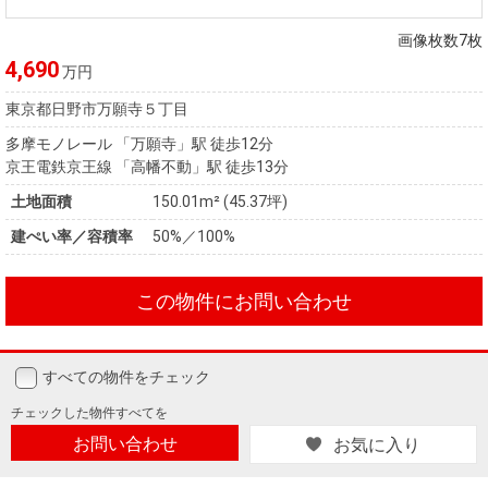
住まいと
ック）
購入ガイ
暮らしの
ド
画像枚数7枚
税金の本
4,690
万円
（電子ブ
東京都日野市万願寺５丁目
ック）
多摩モノレール 「万願寺」駅 徒歩12分
京王電鉄京王線 「高幡不動」駅 徒歩13分
土地面積
150.01m² (45.37坪)
建ぺい率／容積率
50%／100%
この物件にお問い合わせ
すべての物件をチェック
チェックした
物件すべてを
お問い合わせ
お気に入り