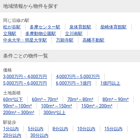
地域情報から物件を探す
同じ沿線の駅
松が谷駅
多摩センター駅
泉体育館駅
柴崎体育館駅
立飛駅
多摩動物公園駅
立川南駅
中央大学・明星大学駅
万願寺駅
高幡不動駅
条件ごとの物件一覧
価格
3,000万円～4,000万円
4,000万円～5,000万円
5,000万円～6,000万円
6,000万円～1億円
1億円以上
土地面積
60m²以下
60m²～70m²
70m²～80m²
80m²～90m²
90m²～100m²
100m²～150m²
150m²～200m²
200m²～300m²
300m²以上
駅徒歩
1分以内
5分以内
8分以内
10分以内
15分以内
20分以内
30分以内