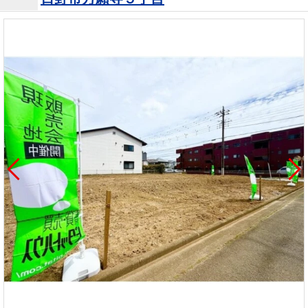
を探
本社地
ニュース
沿革
す
売却
会員ページ
図
リリース
投
時手
事業
資
取り
用物
会社案内
閉じる
用
金額
件を
（電子ブ
物
試算
探す
ック版）
件
を
売却向け
周辺相場
住まい1プ
探
サービス
検索
ラス（お
す
役立ちコ
ラム）
購入向け
住宅ロー
住まい1プ
住まいと
売却ガイ
サービス
ンシミュ
ラス（お
暮らしの
ド
レーショ
役立ちコ
税金の本
ン
ラム）
（電子ブ