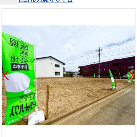
を探
本社地
ニュース
沿革
す
売却
会員ページ
図
リリース
投
時手
事業
資
取り
用物
会社案内
閉じる
用
金額
件を
（電子ブ
物
試算
探す
ック版）
件
を
売却向け
周辺相場
住まい1プ
探
サービス
検索
ラス（お
す
役立ちコ
ラム）
購入向け
住宅ロー
住まい1プ
住まいと
売却ガイ
サービス
ンシミュ
ラス（お
暮らしの
ド
レーショ
役立ちコ
税金の本
ン
ラム）
（電子ブ