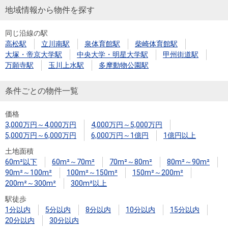
地域情報から物件を探す
同じ沿線の駅
高松駅
立川南駅
泉体育館駅
柴崎体育館駅
大塚・帝京大学駅
中央大学・明星大学駅
甲州街道駅
万願寺駅
玉川上水駅
多摩動物公園駅
条件ごとの物件一覧
価格
3,000万円～4,000万円
4,000万円～5,000万円
5,000万円～6,000万円
6,000万円～1億円
1億円以上
土地面積
60m²以下
60m²～70m²
70m²～80m²
80m²～90m²
90m²～100m²
100m²～150m²
150m²～200m²
200m²～300m²
300m²以上
駅徒歩
1分以内
5分以内
8分以内
10分以内
15分以内
20分以内
30分以内