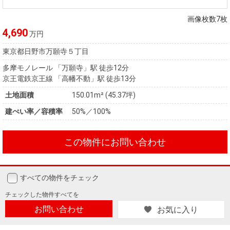
住まいと
ック）
購入ガイ
暮らしの
ド
画像枚数7枚
税金の本
4,690
万円
（電子ブ
東京都日野市万願寺５丁目
ック）
多摩モノレール 「万願寺」駅 徒歩12分
京王電鉄京王線 「高幡不動」駅 徒歩13分
土地面積
150.01m² (45.37坪)
建ぺい率／容積率
50%／100%
この物件にお問い合わせ
すべての物件をチェック
チェックした
物件すべてを
お問い合わせ
お気に入り