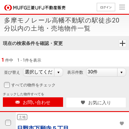
ログイン
多摩モノレール高幡不動駅の駅徒歩20
買いたい
分以内の土地・売地物件一覧
売りたい
現在の検索条件を確認・変更
店舗案内
1
件中
1 - 1件を表示
買いたいTOP
売りたいTOP
店舗案内TOP
会社情報TOP
採用情報TOP
並び替え
表示件数
会社情報
すべての物件をチェック
採用情報
店舗のご
ごあいさ
新卒採用
店舗のご
会社概
キャリア
店舗のご
MUFG
中古
無
新
売
A
チェックした
物件すべてを
案内（首
つ
情報
案内（名
要
採用情報
案内（関
Way
マン
料
築・
却
お問い合わせ
お気に入り
都圏）
古屋）
西）
法人のお客さま
ショ
査
中古
相
経営ビジ
役員一
組織図
ンを
定
一戸
談
土地
ョン
覧
探す
建て
提携企業にお勤めの方
日野市万願寺５丁目