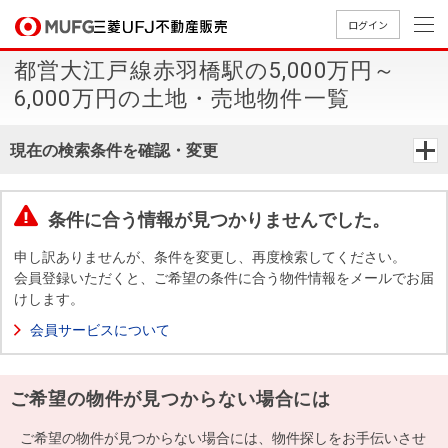
ログイン
都営大江戸線赤羽橋駅の5,000万円～
買いたい
6,000万円の土地・売地物件一覧
売りたい
現在の検索条件を確認・変更
店舗案内
買いたいTOP
売りたいTOP
店舗案内TOP
会社情報TOP
採用情報TOP
条件に合う情報が見つかりませんでした。
会社情報
申し訳ありませんが、条件を変更し、再度検索してください。
会員登録いただくと、ご希望の条件に合う物件情報をメールでお届
けします。
採用情報
店舗のご
ごあいさ
新卒採用
店舗のご
会社概
キャリア
店舗のご
MUFG
中古
無
新
売
A
会員サービスについて
案内（首
つ
情報
案内（名
要
採用情報
案内（関
Way
マン
料
築・
却
都圏）
古屋）
西）
法人のお客さま
ショ
査
中古
相
経営ビジ
役員一
ご希望の物件が見つからない場合には
組織図
ンを
定
一戸
談
ョン
覧
探す
建て
提携企業にお勤めの方
ご希望の物件が見つからない場合には、物件探しをお手伝いさせ