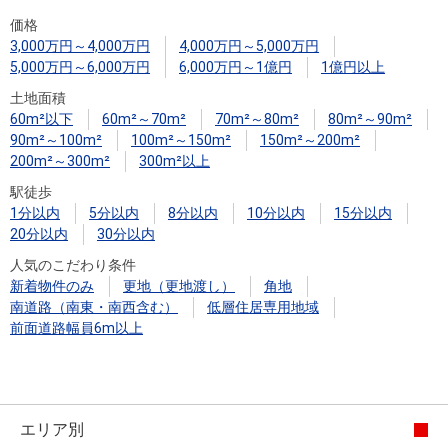
住まいと
ック）
購入ガイ
価格
暮らしの
ド
3,000万円～4,000万円
4,000万円～5,000万円
税金の本
5,000万円～6,000万円
6,000万円～1億円
1億円以上
（電子ブ
土地面積
ック）
60m²以下
60m²～70m²
70m²～80m²
80m²～90m²
90m²～100m²
100m²～150m²
150m²～200m²
200m²～300m²
300m²以上
駅徒歩
1分以内
5分以内
8分以内
10分以内
15分以内
20分以内
30分以内
人気のこだわり条件
新着物件のみ
更地（更地渡し）
角地
南道路（南東・南西含む）
低層住居専用地域
前面道路幅員6m以上
エリア別