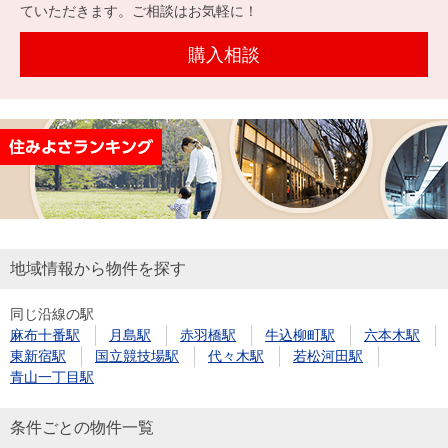
を探
ていただきます。ご相談はお気軽に！
本社地
ニュース
沿革
す
売却
会員ページ
図
リリース
購入相談
投
時手
事業
資
取り
用物
会社案内
閉じる
用
金額
件を
（電子ブ
物
試算
探す
ック版）
件
を
売却向け
周辺相場
住まい1プ
探
サービス
検索
ラス（お
す
役立ちコ
地域情報から物件を探す
ラム）
同じ沿線の駅
購入向け
住宅ロー
住まい1プ
麻布十番駅
月島駅
赤羽橋駅
牛込柳町駅
六本木駅
住まいと
売却ガイ
サービス
ンシミュ
ラス（お
東新宿駅
国立競技場駅
代々木駅
若松河田駅
暮らしの
ド
レーショ
役立ちコ
青山一丁目駅
税金の本
ン
ラム）
（電子ブ
条件ごとの物件一覧