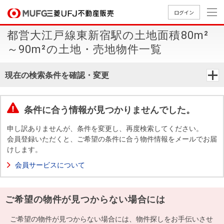
ログイン
都営大江戸線東新宿駅の土地面積80m²
買いたい
～90m²の土地・売地物件一覧
売りたい
現在の検索条件を確認・変更
店舗案内
買いたいTOP
売りたいTOP
店舗案内TOP
会社情報TOP
採用情報TOP
条件に合う情報が見つかりませんでした。
会社情報
申し訳ありませんが、条件を変更し、再度検索してください。
会員登録いただくと、ご希望の条件に合う物件情報をメールでお届
けします。
採用情報
店舗のご
ごあいさ
新卒採用
店舗のご
会社概
キャリア
店舗のご
MUFG
中古
無
新
売
A
会員サービスについて
案内（首
つ
情報
案内（名
要
採用情報
案内（関
Way
マン
料
築・
却
都圏）
古屋）
西）
法人のお客さま
ショ
査
中古
相
経営ビジ
役員一
ご希望の物件が見つからない場合には
組織図
ンを
定
一戸
談
ョン
覧
探す
建て
提携企業にお勤めの方
ご希望の物件が見つからない場合には、物件探しをお手伝いさせ