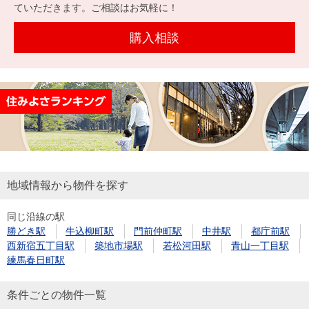
を探
ていただきます。ご相談はお気軽に！
本社地
ニュース
沿革
す
売却
会員ページ
図
リリース
購入相談
投
時手
事業
資
取り
用物
会社案内
閉じる
用
金額
件を
（電子ブ
物
試算
探す
ック版）
件
を
売却向け
周辺相場
住まい1プ
探
サービス
検索
ラス（お
す
役立ちコ
地域情報から物件を探す
ラム）
同じ沿線の駅
購入向け
住宅ロー
住まい1プ
勝どき駅
牛込柳町駅
門前仲町駅
中井駅
都庁前駅
住まいと
売却ガイ
サービス
ンシミュ
ラス（お
西新宿五丁目駅
築地市場駅
若松河田駅
青山一丁目駅
暮らしの
ド
レーショ
役立ちコ
練馬春日町駅
税金の本
ン
ラム）
（電子ブ
条件ごとの物件一覧