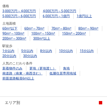
住まいと
ック）
購入ガイ
価格
暮らしの
ド
3,000万円～4,000万円
4,000万円～5,000万円
税金の本
5,000万円～6,000万円
6,000万円～1億円
1億円以上
（電子ブ
土地面積
ック）
60m²以下
60m²～70m²
70m²～80m²
80m²～90m²
90m²～100m²
100m²～150m²
150m²～200m²
200m²～300m²
300m²以上
駅徒歩
1分以内
5分以内
8分以内
10分以内
15分以内
20分以内
30分以内
人気のこだわり条件
新着物件のみ
更地（更地渡し）
角地
南道路（南東・南西含む）
低層住居専用地域
前面道路幅員6m以上
エリア別