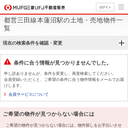
ログイン
都営三田線本蓮沼駅の土地・売地物件一
買いたい
覧
売りたい
現在の検索条件を確認・変更
店舗案内
買いたいTOP
売りたいTOP
店舗案内TOP
会社情報TOP
採用情報TOP
条件に合う情報が見つかりませんでした。
会社情報
申し訳ありませんが、条件を変更し、再度検索してください。
会員登録いただくと、ご希望の条件に合う物件情報をメールでお届
けします。
採用情報
店舗のご
ごあいさ
新卒採用
店舗のご
会社概
キャリア
店舗のご
MUFG
中古
無
新
売
A
会員サービスについて
案内（首
つ
情報
案内（名
要
採用情報
案内（関
Way
マン
料
築・
却
都圏）
古屋）
西）
法人のお客さま
ショ
査
中古
相
経営ビジ
役員一
ご希望の物件が見つからない場合には
組織図
ンを
定
一戸
談
ョン
覧
探す
建て
提携企業にお勤めの方
ご希望の物件が見つからない場合には、物件探しをお手伝いさせ