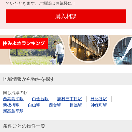
を探
ていただきます。ご相談はお気軽に！
本社地
ニュース
沿革
す
売却
会員ページ
図
リリース
購入相談
投
時手
事業
資
取り
用物
会社案内
閉じる
用
金額
件を
（電子ブ
物
試算
探す
ック版）
件
を
売却向け
周辺相場
住まい1プ
探
サービス
検索
ラス（お
す
役立ちコ
地域情報から物件を探す
ラム）
同じ沿線の駅
購入向け
住宅ロー
住まい1プ
西高島平駅
白金台駅
志村三丁目駅
日比谷駅
住まいと
売却ガイ
サービス
ンシミュ
ラス（お
新板橋駅
白山駅
西台駅
目黒駅
神保町駅
暮らしの
ド
レーショ
役立ちコ
新高島平駅
税金の本
ン
ラム）
（電子ブ
条件ごとの物件一覧