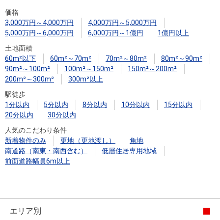
住まいと
ック）
購入ガイ
価格
暮らしの
ド
3,000万円～4,000万円
4,000万円～5,000万円
税金の本
5,000万円～6,000万円
6,000万円～1億円
1億円以上
（電子ブ
土地面積
ック）
60m²以下
60m²～70m²
70m²～80m²
80m²～90m²
90m²～100m²
100m²～150m²
150m²～200m²
200m²～300m²
300m²以上
駅徒歩
1分以内
5分以内
8分以内
10分以内
15分以内
20分以内
30分以内
人気のこだわり条件
新着物件のみ
更地（更地渡し）
角地
南道路（南東・南西含む）
低層住居専用地域
前面道路幅員6m以上
エリア別