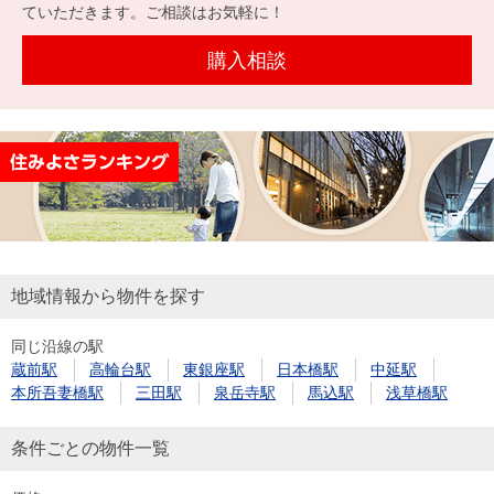
を探
ていただきます。ご相談はお気軽に！
本社地
ニュース
沿革
す
売却
会員ページ
図
リリース
購入相談
投
時手
事業
資
取り
用物
会社案内
閉じる
用
金額
件を
（電子ブ
物
試算
探す
ック版）
件
を
売却向け
周辺相場
住まい1プ
探
サービス
検索
ラス（お
す
役立ちコ
地域情報から物件を探す
ラム）
同じ沿線の駅
購入向け
住宅ロー
住まい1プ
蔵前駅
高輪台駅
東銀座駅
日本橋駅
中延駅
住まいと
売却ガイ
サービス
ンシミュ
ラス（お
本所吾妻橋駅
三田駅
泉岳寺駅
馬込駅
浅草橋駅
暮らしの
ド
レーショ
役立ちコ
税金の本
ン
ラム）
条件ごとの物件一覧
（電子ブ