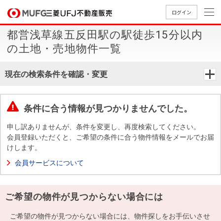
ログイン
都営浅草線五反田駅の駅徒歩15分以内
買いたい
の土地・売地物件一覧
売りたい
現在の検索条件を確認・変更
店舗案内
買いたいTOP
売りたいTOP
店舗案内TOP
会社情報TOP
採用情報TOP
条件に合う情報が見つかりませんでした。
会社情報
申し訳ありませんが、条件を変更し、再度検索してください。
会員登録いただくと、ご希望の条件に合う物件情報をメールでお届
けします。
採用情報
店舗のご
ごあいさ
新卒採用
店舗のご
会社概
キャリア
店舗のご
MUFG
中古
無
新
売
A
会員サービスについて
案内（首
つ
情報
案内（名
要
採用情報
案内（関
Way
マン
料
築・
却
都圏）
古屋）
西）
法人のお客さま
ショ
査
中古
相
経営ビジ
役員一
ご希望の物件が見つからない場合には
組織図
ンを
定
一戸
談
ョン
覧
探す
建て
提携企業にお勤めの方
ご希望の物件が見つからない場合には、物件探しをお手伝いさせ