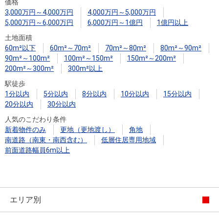
住まいと
ック）
購入ガイ
価格
3,000万円～4,000万円
4,000万円～5,000万円
暮らしの
ド
5,000万円～6,000万円
6,000万円～1億円
1億円以上
税金の本
土地面積
（電子ブ
60m²以下
60m²～70m²
70m²～80m²
80m²～90m²
ック）
90m²～100m²
100m²～150m²
150m²～200m²
200m²～300m²
300m²以上
駅徒歩
1分以内
5分以内
8分以内
10分以内
15分以内
20分以内
30分以内
人気のこだわり条件
新着物件のみ
更地（更地渡し）
角地
南道路（南東・南西含む）
低層住居専用地域
前面道路幅員6m以上
エリア別