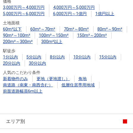
住まいと
ック）
購入ガイ
価格
3,000万円～4,000万円
4,000万円～5,000万円
暮らしの
ド
5,000万円～6,000万円
6,000万円～1億円
1億円以上
税金の本
土地面積
（電子ブ
60m²以下
60m²～70m²
70m²～80m²
80m²～90m²
ック）
90m²～100m²
100m²～150m²
150m²～200m²
200m²～300m²
300m²以上
駅徒歩
1分以内
5分以内
8分以内
10分以内
15分以内
20分以内
30分以内
人気のこだわり条件
新着物件のみ
更地（更地渡し）
角地
南道路（南東・南西含む）
低層住居専用地域
前面道路幅員6m以上
エリア別