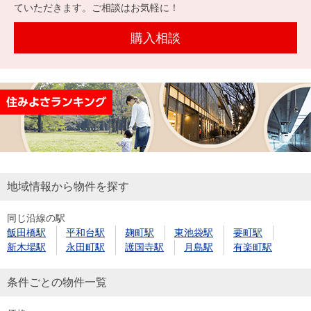
を探
ていただきます。ご相談はお気軽に！
本社地
ニュース
沿革
す
売却
会員ページ
図
リリース
購入相談
投
時手
事業
資
取り
用物
会社案内
閉じる
用
金額
件を
（電子ブ
物
試算
探す
ック版）
件
を
売却向け
周辺相場
住まい1プ
探
サービス
検索
ラス（お
す
役立ちコ
地域情報から物件を探す
ラム）
同じ沿線の駅
購入向け
住宅ロー
住まい1プ
飯田橋駅
平和台駅
麹町駅
東池袋駅
要町駅
住まいと
売却ガイ
サービス
ンシミュ
ラス（お
新木場駅
永田町駅
護国寺駅
月島駅
有楽町駅
暮らしの
ド
レーショ
役立ちコ
税金の本
ン
ラム）
条件ごとの物件一覧
（電子ブ