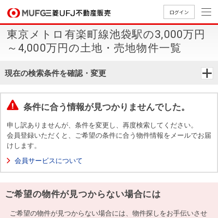
ログイン
東京メトロ有楽町線池袋駅の3,000万円
買いたい
～4,000万円の土地・売地物件一覧
売りたい
現在の検索条件を確認・変更
店舗案内
買いたいTOP
売りたいTOP
店舗案内TOP
会社情報TOP
採用情報TOP
条件に合う情報が見つかりませんでした。
会社情報
申し訳ありませんが、条件を変更し、再度検索してください。
会員登録いただくと、ご希望の条件に合う物件情報をメールでお届
けします。
採用情報
店舗のご
ごあいさ
新卒採用
店舗のご
会社概
キャリア
店舗のご
MUFG
中古
無
新
売
A
会員サービスについて
案内（首
つ
情報
案内（名
要
採用情報
案内（関
Way
マン
料
築・
却
都圏）
古屋）
西）
法人のお客さま
ショ
査
中古
相
経営ビジ
役員一
ご希望の物件が見つからない場合には
組織図
ンを
定
一戸
談
ョン
覧
探す
建て
提携企業にお勤めの方
ご希望の物件が見つからない場合には、物件探しをお手伝いさせ