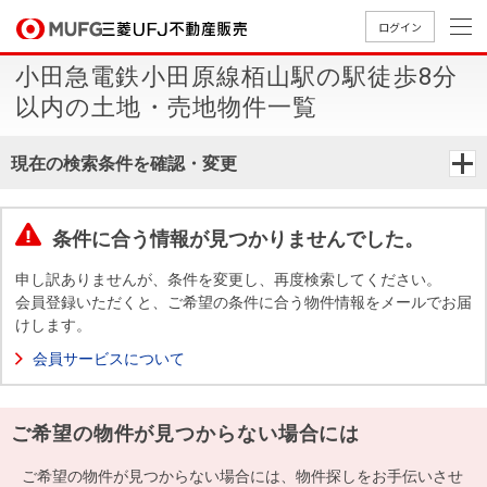
ログイン
小田急電鉄小田原線栢山駅の駅徒歩8分
買いたい
以内の土地・売地物件一覧
売りたい
現在の検索条件を確認・変更
店舗案内
買いたいTOP
売りたいTOP
店舗案内TOP
会社情報TOP
採用情報TOP
条件に合う情報が見つかりませんでした。
会社情報
申し訳ありませんが、条件を変更し、再度検索してください。
会員登録いただくと、ご希望の条件に合う物件情報をメールでお届
けします。
採用情報
店舗のご
ごあいさ
新卒採用
店舗のご
会社概
キャリア
店舗のご
MUFG
中古
無
新
売
A
会員サービスについて
案内（首
つ
情報
案内（名
要
採用情報
案内（関
Way
マン
料
築・
却
都圏）
古屋）
西）
法人のお客さま
ショ
査
中古
相
経営ビジ
役員一
ご希望の物件が見つからない場合には
組織図
ンを
定
一戸
談
ョン
覧
探す
建て
提携企業にお勤めの方
ご希望の物件が見つからない場合には、物件探しをお手伝いさせ