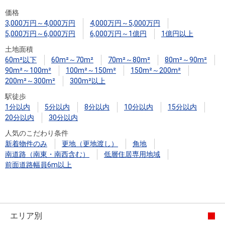
住まいと
ック）
購入ガイ
価格
暮らしの
ド
3,000万円～4,000万円
4,000万円～5,000万円
税金の本
5,000万円～6,000万円
6,000万円～1億円
1億円以上
（電子ブ
土地面積
ック）
60m²以下
60m²～70m²
70m²～80m²
80m²～90m²
90m²～100m²
100m²～150m²
150m²～200m²
200m²～300m²
300m²以上
駅徒歩
1分以内
5分以内
8分以内
10分以内
15分以内
20分以内
30分以内
人気のこだわり条件
新着物件のみ
更地（更地渡し）
角地
南道路（南東・南西含む）
低層住居専用地域
前面道路幅員6m以上
エリア別