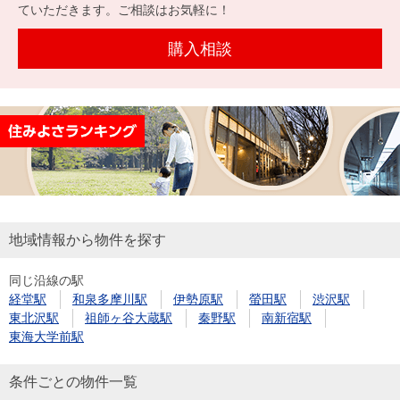
を探
ていただきます。ご相談はお気軽に！
本社地
ニュース
沿革
す
売却
会員ページ
図
リリース
購入相談
投
時手
事業
資
取り
用物
会社案内
閉じる
用
金額
件を
（電子ブ
物
試算
探す
ック版）
件
を
売却向け
周辺相場
住まい1プ
探
サービス
検索
ラス（お
す
役立ちコ
地域情報から物件を探す
ラム）
同じ沿線の駅
購入向け
住宅ロー
住まい1プ
経堂駅
和泉多摩川駅
伊勢原駅
螢田駅
渋沢駅
住まいと
売却ガイ
サービス
ンシミュ
ラス（お
東北沢駅
祖師ヶ谷大蔵駅
秦野駅
南新宿駅
暮らしの
ド
レーショ
役立ちコ
東海大学前駅
税金の本
ン
ラム）
（電子ブ
条件ごとの物件一覧