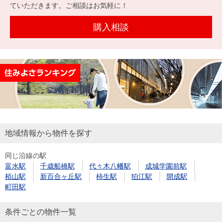
を探
ていただきます。ご相談はお気軽に！
本社地
ニュース
沿革
す
売却
会員ページ
図
リリース
購入相談
投
時手
事業
資
取り
用物
会社案内
閉じる
用
金額
件を
（電子ブ
物
試算
探す
ック版）
件
を
売却向け
周辺相場
住まい1プ
探
サービス
検索
ラス（お
す
役立ちコ
地域情報から物件を探す
ラム）
同じ沿線の駅
購入向け
住宅ロー
住まい1プ
富水駅
千歳船橋駅
代々木八幡駅
成城学園前駅
住まいと
売却ガイ
サービス
ンシミュ
ラス（お
栢山駅
新百合ヶ丘駅
柿生駅
狛江駅
開成駅
暮らしの
ド
レーショ
役立ちコ
町田駅
税金の本
ン
ラム）
（電子ブ
条件ごとの物件一覧