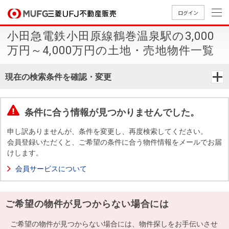
ログイン
小田急電鉄小田原線鶴巻温泉駅の3,000
買いたい
万円～4,000万円の土地・売地物件一覧
売りたい
現在の検索条件を確認・変更
店舗案内
買いたいTOP
売りたいTOP
店舗案内TOP
会社情報TOP
採用情報TOP
条件に合う情報が見つかりませんでした。
会社情報
申し訳ありませんが、条件を変更し、再度検索してください。
会員登録いただくと、ご希望の条件に合う物件情報をメールでお届
けします。
採用情報
店舗のご
ごあいさ
新卒採用
店舗のご
会社概
キャリア
店舗のご
MUFG
中古
無
新
売
A
会員サービスについて
案内（首
つ
情報
案内（名
要
採用情報
案内（関
Way
マン
料
築・
却
都圏）
古屋）
西）
法人のお客さま
ショ
査
中古
相
経営ビジ
役員一
ご希望の物件が見つからない場合には
組織図
ンを
定
一戸
談
ョン
覧
探す
建て
提携企業にお勤めの方
ご希望の物件が見つからない場合には、物件探しをお手伝いさせ