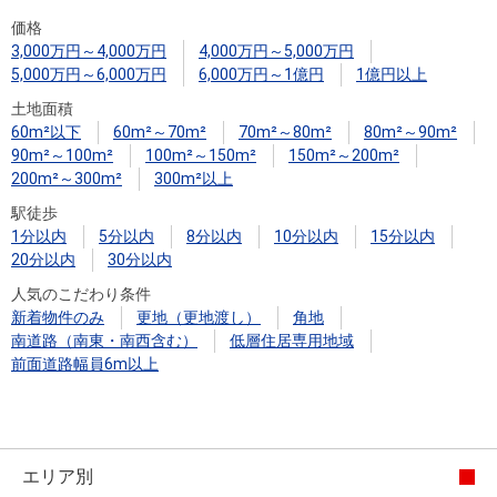
住まいと
ック）
購入ガイ
価格
暮らしの
ド
3,000万円～4,000万円
4,000万円～5,000万円
税金の本
5,000万円～6,000万円
6,000万円～1億円
1億円以上
（電子ブ
土地面積
ック）
60m²以下
60m²～70m²
70m²～80m²
80m²～90m²
90m²～100m²
100m²～150m²
150m²～200m²
200m²～300m²
300m²以上
駅徒歩
1分以内
5分以内
8分以内
10分以内
15分以内
20分以内
30分以内
人気のこだわり条件
新着物件のみ
更地（更地渡し）
角地
南道路（南東・南西含む）
低層住居専用地域
前面道路幅員6m以上
エリア別