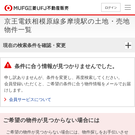
ログイン
京王電鉄相模原線多摩境駅の土地・売地
買いたい
物件一覧
売りたい
現在の検索条件を確認・変更
店舗案内
買いたいTOP
売りたいTOP
店舗案内TOP
会社情報TOP
採用情報TOP
条件に合う情報が見つかりませんでした。
会社情報
申し訳ありませんが、条件を変更し、再度検索してください。
会員登録いただくと、ご希望の条件に合う物件情報をメールでお届
けします。
採用情報
店舗のご
ごあいさ
新卒採用
店舗のご
会社概
キャリア
店舗のご
MUFG
中古
無
新
売
A
会員サービスについて
案内（首
つ
情報
案内（名
要
採用情報
案内（関
Way
マン
料
築・
却
都圏）
古屋）
西）
法人のお客さま
ショ
査
中古
相
経営ビジ
役員一
ご希望の物件が見つからない場合には
組織図
ンを
定
一戸
談
ョン
覧
探す
建て
提携企業にお勤めの方
ご希望の物件が見つからない場合には、物件探しをお手伝いさせ