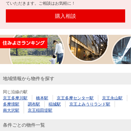
を探
ていただきます。ご相談はお気軽に！
本社地
ニュース
沿革
す
売却
会員ページ
図
リリース
購入相談
投
時手
事業
資
取り
用物
会社案内
閉じる
用
金額
件を
（電子ブ
物
試算
探す
ック版）
件
を
売却向け
周辺相場
住まい1プ
探
サービス
検索
ラス（お
す
役立ちコ
地域情報から物件を探す
ラム）
同じ沿線の駅
購入向け
住宅ロー
住まい1プ
京王多摩川駅
橋本駅
京王多摩センター駅
京王永山駅
住まいと
売却ガイ
サービス
ンシミュ
ラス（お
多摩境駅
調布駅
稲城駅
京王よみうりランド駅
暮らしの
ド
レーショ
役立ちコ
南大沢駅
京王稲田堤駅
税金の本
ン
ラム）
（電子ブ
条件ごとの物件一覧