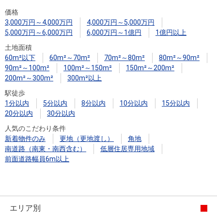
住まいと
ック）
購入ガイ
価格
暮らしの
ド
3,000万円～4,000万円
4,000万円～5,000万円
税金の本
5,000万円～6,000万円
6,000万円～1億円
1億円以上
（電子ブ
土地面積
ック）
60m²以下
60m²～70m²
70m²～80m²
80m²～90m²
90m²～100m²
100m²～150m²
150m²～200m²
200m²～300m²
300m²以上
駅徒歩
1分以内
5分以内
8分以内
10分以内
15分以内
20分以内
30分以内
人気のこだわり条件
新着物件のみ
更地（更地渡し）
角地
南道路（南東・南西含む）
低層住居専用地域
前面道路幅員6m以上
エリア別