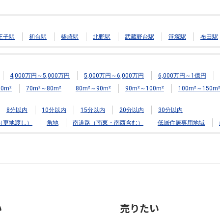
王子駅
初台駅
柴崎駅
北野駅
武蔵野台駅
笹塚駅
布田駅
4,000万円～5,000万円
5,000万円～6,000万円
6,000万円～1億円
0m²
70m²～80m²
80m²～90m²
90m²～100m²
100m²～150m
8分以内
10分以内
15分以内
20分以内
30分以内
（更地渡し）
角地
南道路（南東・南西含む）
低層住居専用地域
い
売りたい