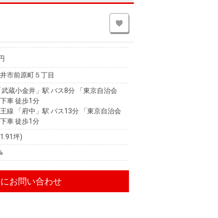
円
金井市前原町５丁目
「武蔵小金井」駅 バス8分 「東京自治会
下車 徒歩1分
王線 「府中」駅 バス13分 「東京自治会
下車 徒歩1分
21.91坪)
%
件にお問い合わせ