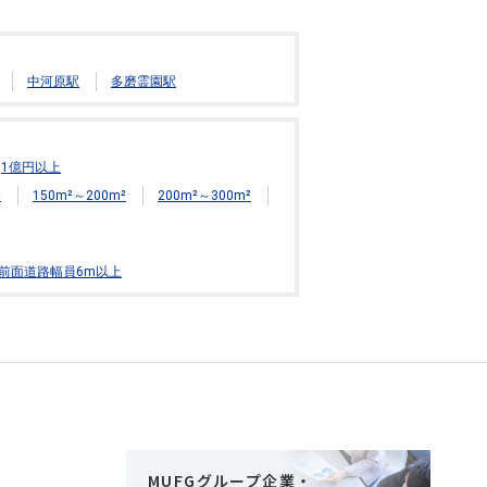
中河原駅
多磨霊園駅
1億円以上
²
150m²～200m²
200m²～300m²
前面道路幅員6m以上
MUFGグループ企業・