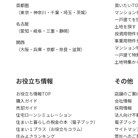
首都圏
買いたいTO
（東京・神奈川・千葉・埼玉・茨城）
マンション
一戸建てを
名古屋
土地を探す
（愛知・岐阜・三重・静岡）
投資用物件
事業用物件
関西
マンション
（大阪・兵庫・京都・奈良・滋賀）
一戸建て特
土地特集か
お役立ち情報
その他
お役立ち情報TOP
店舗のご案
購入ガイド
会社情報
売却ガイド
採用情報
住宅ローンシミュレーション
法人向け不
住まいと暮らしの税金の本（電子ブック）
電子ブック
住まい１プラス（お役立ちコラム）
サイトマッ
住みよさランキング
弊社へのご