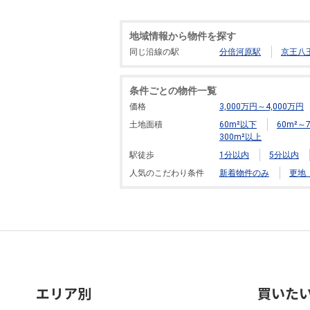
地域情報から物件を探す
同じ沿線の駅
分倍河原駅
京王八
条件ごとの物件一覧
価格
3,000万円～4,000万円
土地面積
60m²以下
60m²～7
300m²以上
駅徒歩
1分以内
5分以内
人気のこだわり条件
新着物件のみ
更地
エリア別
買いた