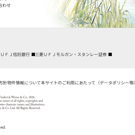
合わせ
菱ＵＦＪ信託銀行
三菱ＵＦＪモルガン・スタンレー証券
方針
物件情報について
本サイトのご利用にあたって（データポリシー等
ved.