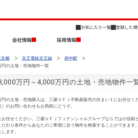
お気に入り一覧
登録した検
会社情報
採用情報
東京都
京王電鉄京王線
府中駅
00万円の土地・売地物件一覧
000万円～4,000万円の土地・売地物件一
000万円の土地・売地購入は、三菱ＵＦＪ不動産販売の住まい１にお任せ
店舗のご案内（名古屋）
会社概要
キャリア採用情報
見）のお問い合わせもお気軽にどうぞ。
新築・中古一戸建てを探す
売却相談
にお任せください。三菱ＵＦＪフィナンシャルグループならではの信頼
組織図
こだわり条件からあなたのご希望に合う物件を検索することができます
たします。
事業用物件を探す