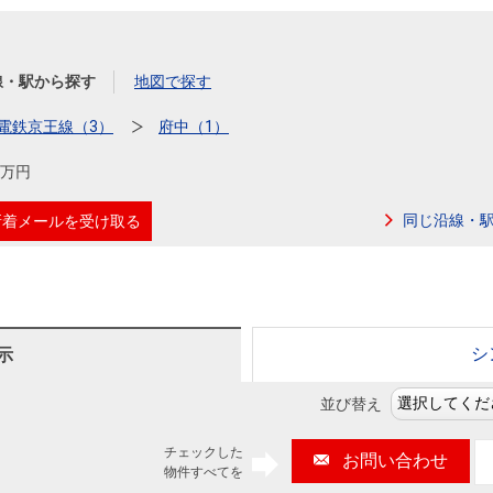
本社地図
線・駅から探す
地図で探す
住宅ローンシミュレーション
周辺相場検索
電鉄京王線（3）
府中（1）
購入ガイド
売却ガイド
00万円
同じ沿線・
新着メールを受け取る
シ
示
並び替え
チェックした
お問い合わせ
物件すべてを