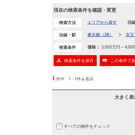
沿革
現在の検索条件を確認・変更
会員ページ
会社案内（電子ブック版）
エリアから探す
沿
検索方法
購入向けサービス
売却向けサービス
東京都（38）
京王
沿線・駅
住まいと暮らしの税金の本（電子ブック）
住まいと暮らしの税金の本（電子ブック）
価格：
3,000万円
～
4,0
検索条件
検索条件を保存
この条件で
1
件中
1 - 1件を表示
大きく表
すべての物件をチェック