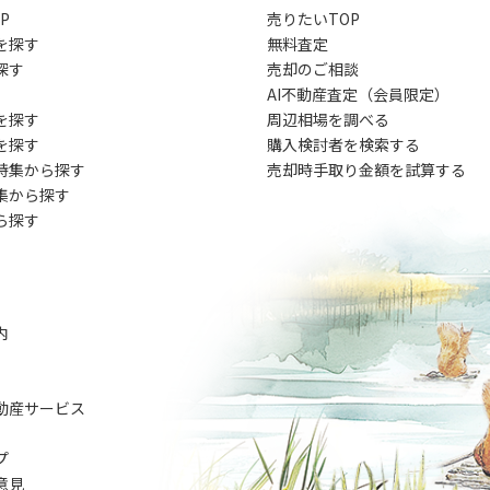
P
売りたいTOP
を探す
無料査定
探す
売却のご相談
AI不動産査定（会員限定）
を探す
周辺相場を調べる
を探す
購入検討者を検索する
特集から探す
売却時手取り金額を試算する
集から探す
ら探す
内
動産サービス
プ
意見