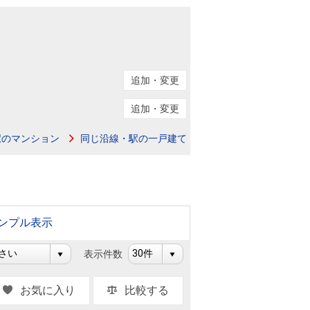
ニュースリリース
住まい1プラス（お役立ちコラム）
住まい1プラス（お役立ちコラム）
閉じる
追加・変更
追加・変更
駅のマンション
同じ沿線・駅の一戸建て
ンプル表示
表示件数
お気に入り
比較する