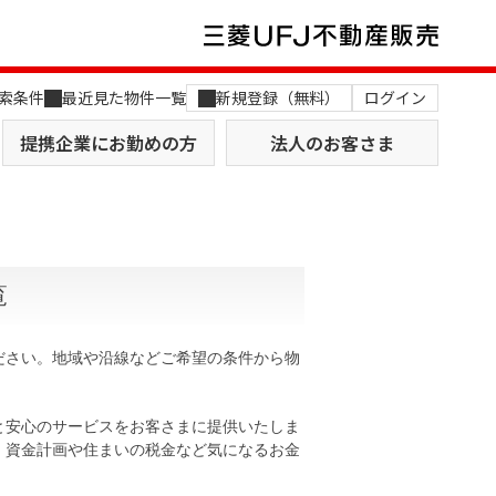
索条件
最近見た物件一覧
新規登録（無料）
ログイン
提携企業にお勤めの方
法人のお客さま
覧
ください。地域や沿線などご希望の条件から物
店舗のご案内（関西）
MUFG Way
土地を探す
AI不動産査定
と安心のサービスをお客さまに提供いたしま
役員一覧
。資金計画や住まいの税金など気になるお金
おすすめ物件から探す