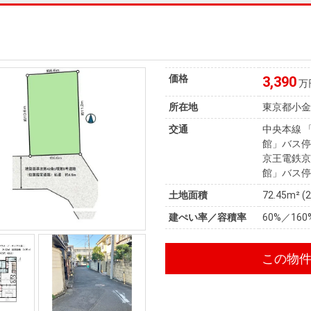
価格
3,390
万
所在地
東京都小
交通
中央本線 
館」バス停
京王電鉄京
館」バス停
土地面積
72.45m² (
建ぺい率／容積率
60%／160
この物