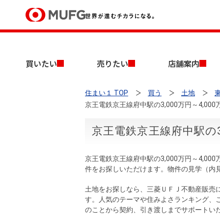
買いたい
買いたい
売りたい
店舗案内
売りたい
住まい１ TOP
買う
土地
店舗案内
京王電鉄京王線府中駅の3,000万円～4,0
買いたいTOP
売りたいTOP
店舗案内TOP
会社情報TOP
採用情報TOP
会社情報
京王電鉄京王線府中駅の3,
採用情報
京王電鉄京王線府中駅の3,000万円～4,
店舗のご案内（首都圏）
ごあいさつ
新卒採用情報
件をお探しいただけます。物件の見学（内
中古マンションを探す
無料査定
法人のお客さま
土地をお探しなら、三菱ＵＦＪ不動産販売
経営ビジョン
す。人気のテーマや住みよさランキング、
のことから契約、引き渡しまでサポートい
投資用物件を探す
売却時手取り金額試算
提携企業にお勤めの方