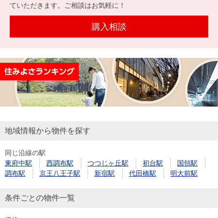
を探
ていただきます。ご相談はお気軽に！
本社地
ニュース
沿革
す
売却
会員ページ
図
リリース
購入相談
投
時手
事業
資
取り
用物
会社案内
閉じる
用
金額
件を
（電子ブ
物
試算
探す
ック版）
件
を
売却向け
周辺相場
住まい1プ
探
サービス
検索
ラス（お
す
役立ちコ
地域情報から物件を探す
ラム）
同じ沿線の駅
購入向け
住宅ロー
住まい1プ
東府中駅
西調布駅
つつじヶ丘駅
初台駅
国領駅
住まいと
売却ガイ
サービス
ンシミュ
ラス（お
調布駅
京王八王子駅
新宿駅
代田橋駅
明大前駅
暮らしの
ド
レーショ
役立ちコ
税金の本
ン
ラム）
条件ごとの物件一覧
（電子ブ