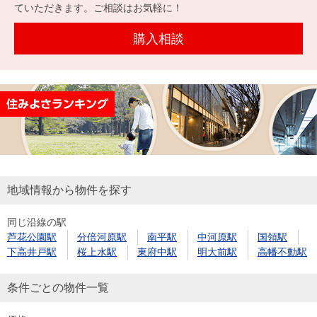
を探
ていただきます。ご相談はお気軽に！
本社地
ニュース
沿革
す
売却
会員ページ
図
リリース
購入相談
投
時手
事業
資
取り
用物
会社案内
閉じる
用
金額
件を
（電子ブ
物
試算
探す
ック版）
件
を
売却向け
周辺相場
住まい1プ
探
サービス
検索
ラス（お
す
役立ちコ
地域情報から物件を探す
ラム）
同じ沿線の駅
購入向け
住宅ロー
住まい1プ
芦花公園駅
分倍河原駅
南平駅
中河原駅
国領駅
住まいと
売却ガイ
サービス
ンシミュ
ラス（お
下高井戸駅
桜上水駅
東府中駅
明大前駅
高幡不動駅
暮らしの
ド
レーショ
役立ちコ
税金の本
ン
ラム）
条件ごとの物件一覧
（電子ブ