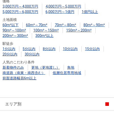
住まいと
ック）
購入ガイ
価格
3,000万円～4,000万円
4,000万円～5,000万円
暮らしの
ド
5,000万円～6,000万円
6,000万円～1億円
1億円以上
税金の本
土地面積
（電子ブ
60m²以下
60m²～70m²
70m²～80m²
80m²～90m²
ック）
90m²～100m²
100m²～150m²
150m²～200m²
200m²～300m²
300m²以上
駅徒歩
1分以内
5分以内
8分以内
10分以内
15分以内
20分以内
30分以内
人気のこだわり条件
新着物件のみ
更地（更地渡し）
角地
南道路（南東・南西含む）
低層住居専用地域
前面道路幅員6m以上
エリア別