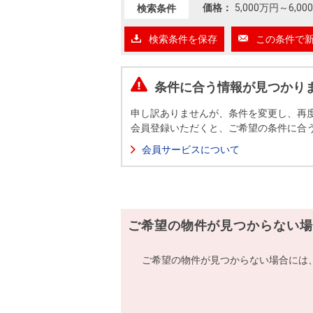
沿革
価格：
5,000万円
～
6,0
検索条件
会員ページ
検索条件を保存
この条件で
会社案内（電子ブック版）
購入向けサービス
売却向けサービス
条件に合う情報が見つかり
住まいと暮らしの税金の本（電子ブック）
住まいと暮らしの税金の本（電子ブック）
申し訳ありませんが、条件を変更し、再
会員登録いただくと、ご希望の条件に合
会員サービスについて
ご希望の物件が見つからない場
ご希望の物件が見つからない場合には