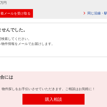
本社地図
00万円
同じ沿線・
新着メールを受け取る
住宅ローンシミュレーション
周辺相場検索
ませんでした。
購入ガイド
売却ガイド
度検索してください。
う物件情報をメールでお届けします。
合には
、物件探しをお手伝いさせていただきます。ご相談はお気軽に！
購入相談