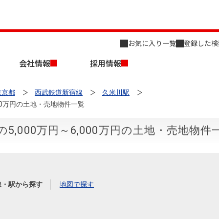
お気に入り一覧
登録した検
会社情報
採用情報
東京都
西武鉄道新宿線
久米川駅
000万円の土地・売地物件一覧
,000万円～6,000万円の土地・売地物件
店舗のご案内（名古屋）
会社概要
キャリア採用情報
新築・中古一戸建てを探す
売却相談
線・駅から探す
地図で探す
組織図
事業用物件を探す