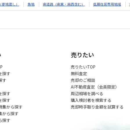
（更地渡し）
角地
南道路（南東・南西含む）
低層住居専用地域
い
売りたい
P
売りたいTOP
を探す
無料査定
探す
売却のご相談
AI不動産査定（会員限定）
を探す
周辺相場を調べる
を探す
購入検討者を検索する
特集から探す
売却時手取り金額を試算する
集から探す
ら探す