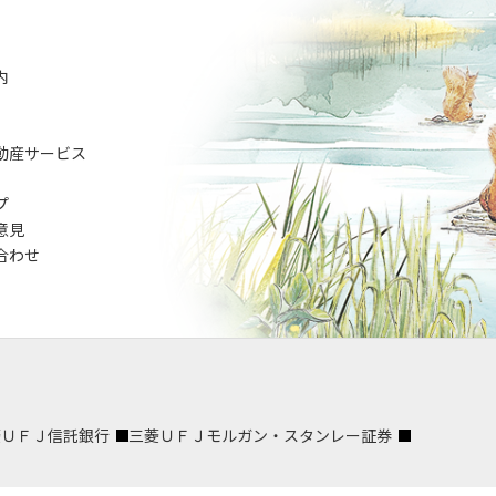
内
動産サービス
プ
意見
合わせ
菱ＵＦＪ信託銀行
三菱ＵＦＪモルガン・スタンレー証券