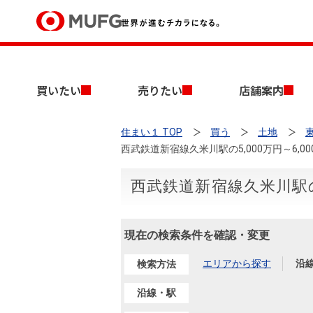
買いたい
買いたい
売りたい
店舗案内
売りたい
住まい１ TOP
買う
土地
店舗案内
西武鉄道新宿線久米川駅の5,000万円～6,
買いたいTOP
売りたいTOP
店舗案内TOP
会社情報TOP
採用情報TOP
会社情報
西武鉄道新宿線久米川駅の5
採用情報
店舗のご案内（首都圏）
ごあいさつ
新卒採用情報
現在の検索条件を確認・変更
中古マンションを探す
無料査定
法人のお客さま
エリアから探す
沿
検索方法
経営ビジョン
沿線・駅
投資用物件を探す
売却時手取り金額試算
提携企業にお勤めの方