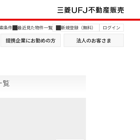
索条件
最近見た物件一覧
新規登録（無料）
ログイン
提携企業にお勤めの方
法人のお客さま
一覧
店舗のご案内（関西）
MUFG Way
土地を探す
AI不動産査定
役員一覧
おすすめ物件から探す