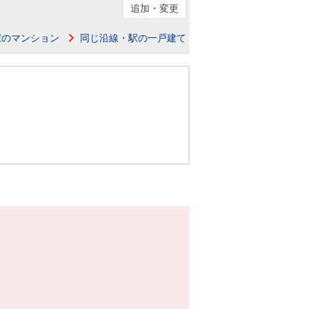
ニュースリリース
追加・変更
駅のマンション
同じ沿線・駅の一戸建て
住まい1プラス（お役立ちコラム）
住まい1プラス（お役立ちコラム）
閉じる