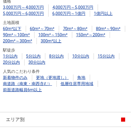
住まいと
ック）
購入ガイ
価格
3,000万円～4,000万円
4,000万円～5,000万円
暮らしの
ド
5,000万円～6,000万円
6,000万円～1億円
1億円以上
税金の本
土地面積
（電子ブ
60m²以下
60m²～70m²
70m²～80m²
80m²～90m²
ック）
90m²～100m²
100m²～150m²
150m²～200m²
200m²～300m²
300m²以上
駅徒歩
1分以内
5分以内
8分以内
10分以内
15分以内
20分以内
30分以内
人気のこだわり条件
新着物件のみ
更地（更地渡し）
角地
南道路（南東・南西含む）
低層住居専用地域
前面道路幅員6m以上
エリア別