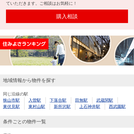
を探
ていただきます。ご相談はお気軽に！
本社地
ニュース
沿革
す
売却
会員ページ
図
リリース
購入相談
投
時手
事業
資
取り
用物
会社案内
閉じる
用
金額
件を
（電子ブ
物
試算
探す
ック版）
件
を
売却向け
周辺相場
住まい1プ
探
サービス
検索
ラス（お
す
役立ちコ
地域情報から物件を探す
ラム）
同じ沿線の駅
購入向け
住宅ロー
住まい1プ
狭山市駅
入曽駅
下落合駅
田無駅
武蔵関駅
住まいと
売却ガイ
サービス
ンシミュ
ラス（お
東伏見駅
東村山駅
新所沢駅
上石神井駅
西武園駅
暮らしの
ド
レーショ
役立ちコ
税金の本
ン
ラム）
条件ごとの物件一覧
（電子ブ