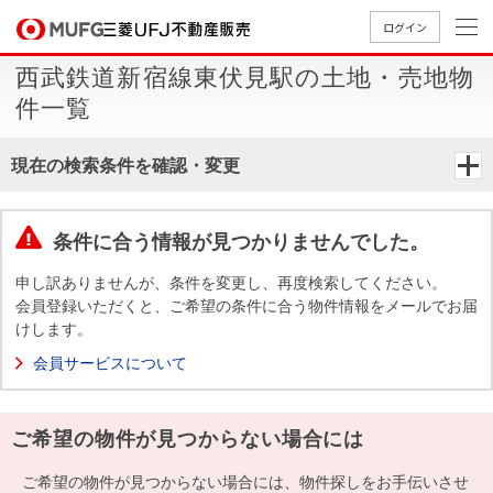
ログイン
西武鉄道新宿線東伏見駅の土地・売地物
買いたい
件一覧
売りたい
現在の検索条件を確認・変更
店舗案内
買いたいTOP
売りたいTOP
店舗案内TOP
会社情報TOP
採用情報TOP
条件に合う情報が見つかりませんでした。
会社情報
申し訳ありませんが、条件を変更し、再度検索してください。
会員登録いただくと、ご希望の条件に合う物件情報をメールでお届
けします。
採用情報
店舗のご
ごあいさ
新卒採用
店舗のご
会社概
キャリア
店舗のご
MUFG
中古
無
新
売
A
会員サービスについて
案内（首
つ
情報
案内（名
要
採用情報
案内（関
Way
マン
料
築・
却
都圏）
古屋）
西）
法人のお客さま
ショ
査
中古
相
経営ビジ
役員一
ご希望の物件が見つからない場合には
組織図
ンを
定
一戸
談
ョン
覧
探す
建て
提携企業にお勤めの方
ご希望の物件が見つからない場合には、物件探しをお手伝いさせ