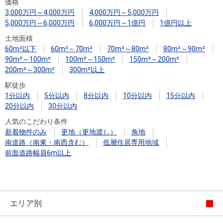
住まいと
ック）
購入ガイ
価格
3,000万円～4,000万円
4,000万円～5,000万円
暮らしの
ド
5,000万円～6,000万円
6,000万円～1億円
1億円以上
税金の本
土地面積
（電子ブ
60m²以下
60m²～70m²
70m²～80m²
80m²～90m²
ック）
90m²～100m²
100m²～150m²
150m²～200m²
200m²～300m²
300m²以上
駅徒歩
1分以内
5分以内
8分以内
10分以内
15分以内
20分以内
30分以内
人気のこだわり条件
新着物件のみ
更地（更地渡し）
角地
南道路（南東・南西含む）
低層住居専用地域
前面道路幅員6m以上
エリア別