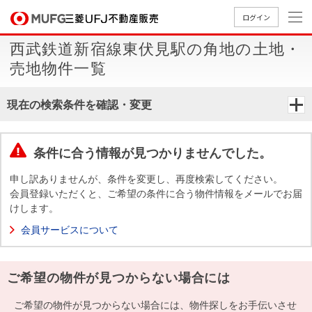
ログイン
西武鉄道新宿線東伏見駅の角地の土地・
買いたい
売地物件一覧
売りたい
現在の検索条件を確認・変更
店舗案内
買いたいTOP
売りたいTOP
店舗案内TOP
会社情報TOP
採用情報TOP
条件に合う情報が見つかりませんでした。
会社情報
申し訳ありませんが、条件を変更し、再度検索してください。
会員登録いただくと、ご希望の条件に合う物件情報をメールでお届
けします。
採用情報
店舗のご
ごあいさ
新卒採用
店舗のご
会社概
キャリア
店舗のご
MUFG
中古
無
新
売
A
会員サービスについて
案内（首
つ
情報
案内（名
要
採用情報
案内（関
Way
マン
料
築・
却
都圏）
古屋）
西）
法人のお客さま
ショ
査
中古
相
経営ビジ
役員一
ご希望の物件が見つからない場合には
組織図
ンを
定
一戸
談
ョン
覧
探す
建て
提携企業にお勤めの方
ご希望の物件が見つからない場合には、物件探しをお手伝いさせ