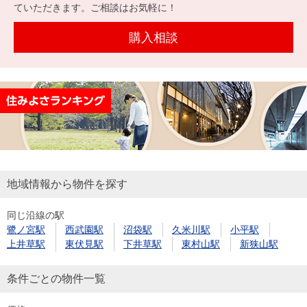
を探
ていただきます。ご相談はお気軽に！
本社地
ニュース
沿革
す
売却
会員ページ
図
リリース
購入相談
投
時手
事業
資
取り
用物
会社案内
閉じる
用
金額
件を
（電子ブ
物
試算
探す
ック版）
件
を
売却向け
周辺相場
住まい1プ
探
サービス
検索
ラス（お
す
役立ちコ
地域情報から物件を探す
ラム）
同じ沿線の駅
購入向け
住宅ロー
住まい1プ
鷺ノ宮駅
西武園駅
沼袋駅
久米川駅
小平駅
住まいと
売却ガイ
サービス
ンシミュ
ラス（お
上井草駅
東伏見駅
下井草駅
東村山駅
新狭山駅
暮らしの
ド
レーショ
役立ちコ
税金の本
ン
ラム）
条件ごとの物件一覧
（電子ブ