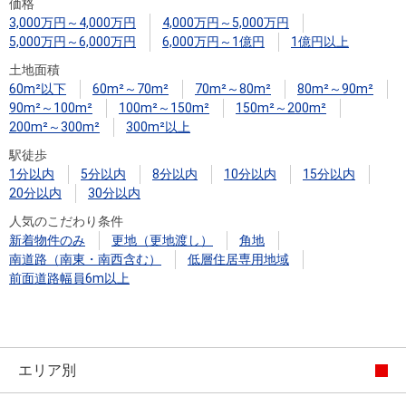
住まいと
ック）
購入ガイ
価格
3,000万円～4,000万円
4,000万円～5,000万円
暮らしの
ド
5,000万円～6,000万円
6,000万円～1億円
1億円以上
税金の本
土地面積
（電子ブ
60m²以下
60m²～70m²
70m²～80m²
80m²～90m²
ック）
90m²～100m²
100m²～150m²
150m²～200m²
200m²～300m²
300m²以上
駅徒歩
1分以内
5分以内
8分以内
10分以内
15分以内
20分以内
30分以内
人気のこだわり条件
新着物件のみ
更地（更地渡し）
角地
南道路（南東・南西含む）
低層住居専用地域
前面道路幅員6m以上
エリア別