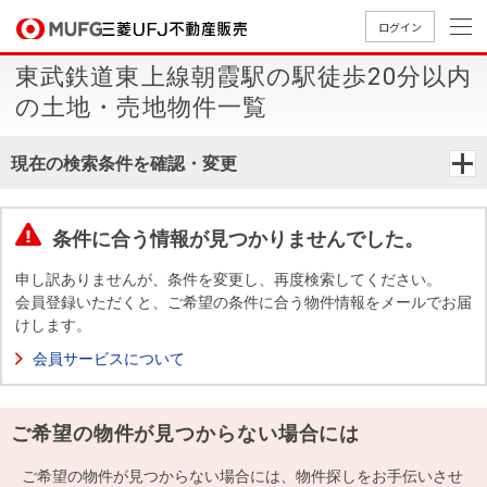
ログイン
東武鉄道東上線朝霞駅の駅徒歩20分以内
買いたい
の土地・売地物件一覧
売りたい
現在の検索条件を確認・変更
店舗案内
買いたいTOP
売りたいTOP
店舗案内TOP
会社情報TOP
採用情報TOP
条件に合う情報が見つかりませんでした。
会社情報
申し訳ありませんが、条件を変更し、再度検索してください。
会員登録いただくと、ご希望の条件に合う物件情報をメールでお届
けします。
採用情報
店舗のご
ごあいさ
新卒採用
店舗のご
会社概
キャリア
店舗のご
MUFG
中古
無
新
売
A
会員サービスについて
案内（首
つ
情報
案内（名
要
採用情報
案内（関
Way
マン
料
築・
却
都圏）
古屋）
西）
法人のお客さま
ショ
査
中古
相
経営ビジ
役員一
ご希望の物件が見つからない場合には
組織図
ンを
定
一戸
談
ョン
覧
探す
建て
提携企業にお勤めの方
ご希望の物件が見つからない場合には、物件探しをお手伝いさせ