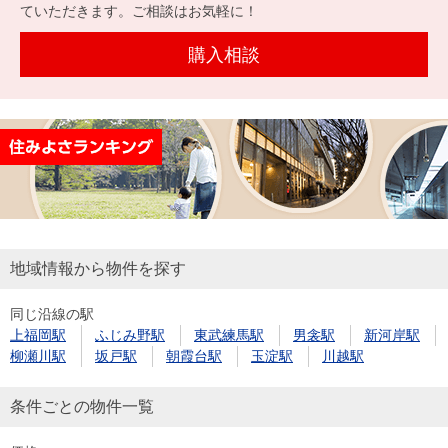
を探
ていただきます。ご相談はお気軽に！
本社地
ニュース
沿革
す
売却
会員ページ
図
リリース
購入相談
投
時手
事業
資
取り
用物
会社案内
閉じる
用
金額
件を
（電子ブ
物
試算
探す
ック版）
件
を
売却向け
周辺相場
住まい1プ
探
サービス
検索
ラス（お
す
役立ちコ
地域情報から物件を探す
ラム）
同じ沿線の駅
購入向け
住宅ロー
住まい1プ
上福岡駅
ふじみ野駅
東武練馬駅
男衾駅
新河岸駅
住まいと
売却ガイ
サービス
ンシミュ
ラス（お
柳瀬川駅
坂戸駅
朝霞台駅
玉淀駅
川越駅
暮らしの
ド
レーショ
役立ちコ
税金の本
ン
ラム）
条件ごとの物件一覧
（電子ブ