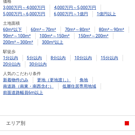
住まいと
ック）
購入ガイ
価格
3,000万円～4,000万円
4,000万円～5,000万円
暮らしの
ド
5,000万円～6,000万円
6,000万円～1億円
1億円以上
税金の本
土地面積
（電子ブ
60m²以下
60m²～70m²
70m²～80m²
80m²～90m²
ック）
90m²～100m²
100m²～150m²
150m²～200m²
200m²～300m²
300m²以上
駅徒歩
1分以内
5分以内
8分以内
10分以内
15分以内
20分以内
30分以内
人気のこだわり条件
新着物件のみ
更地（更地渡し）
角地
南道路（南東・南西含む）
低層住居専用地域
前面道路幅員6m以上
エリア別