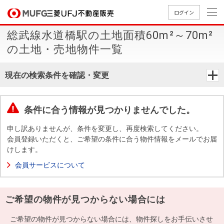
ログイン
総武線水道橋駅の土地面積60m²～70m²
買いたい
の土地・売地物件一覧
売りたい
現在の検索条件を確認・変更
店舗案内
買いたいTOP
売りたいTOP
店舗案内TOP
会社情報TOP
採用情報TOP
条件に合う情報が見つかりませんでした。
会社情報
申し訳ありませんが、条件を変更し、再度検索してください。
会員登録いただくと、ご希望の条件に合う物件情報をメールでお届
けします。
採用情報
店舗のご
ごあいさ
新卒採用
店舗のご
会社概
キャリア
店舗のご
MUFG
中古
無
新
売
A
会員サービスについて
案内（首
つ
情報
案内（名
要
採用情報
案内（関
Way
マン
料
築・
却
都圏）
古屋）
西）
法人のお客さま
ショ
査
中古
相
経営ビジ
役員一
ご希望の物件が見つからない場合には
組織図
ンを
定
一戸
談
ョン
覧
探す
建て
提携企業にお勤めの方
ご希望の物件が見つからない場合には、物件探しをお手伝いさせ