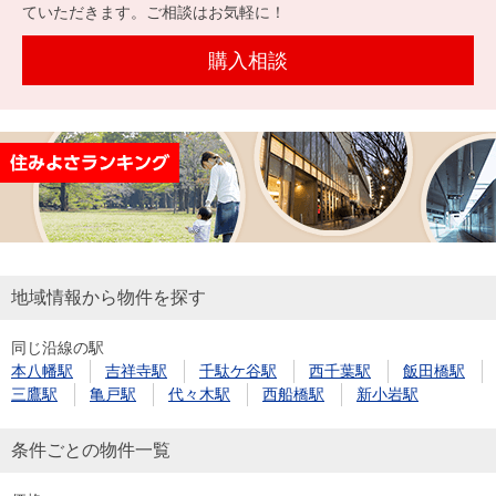
を探
ていただきます。ご相談はお気軽に！
本社地
ニュース
沿革
す
売却
会員ページ
図
リリース
購入相談
投
時手
事業
資
取り
用物
会社案内
閉じる
用
金額
件を
（電子ブ
物
試算
探す
ック版）
件
を
売却向け
周辺相場
住まい1プ
探
サービス
検索
ラス（お
す
役立ちコ
地域情報から物件を探す
ラム）
同じ沿線の駅
購入向け
住宅ロー
住まい1プ
本八幡駅
吉祥寺駅
千駄ケ谷駅
西千葉駅
飯田橋駅
住まいと
売却ガイ
サービス
ンシミュ
ラス（お
三鷹駅
亀戸駅
代々木駅
西船橋駅
新小岩駅
暮らしの
ド
レーショ
役立ちコ
税金の本
ン
ラム）
条件ごとの物件一覧
（電子ブ