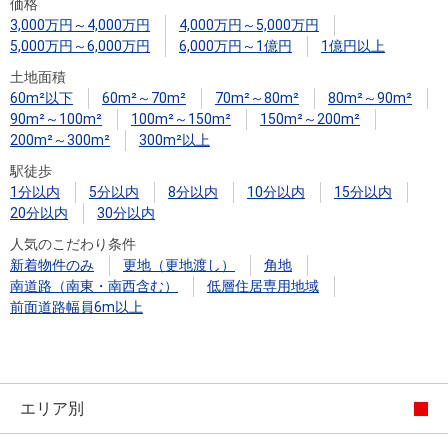
住まいと
ック）
購入ガイ
価格
3,000万円～4,000万円
4,000万円～5,000万円
暮らしの
ド
5,000万円～6,000万円
6,000万円～1億円
1億円以上
税金の本
土地面積
（電子ブ
60m²以下
60m²～70m²
70m²～80m²
80m²～90m²
ック）
90m²～100m²
100m²～150m²
150m²～200m²
200m²～300m²
300m²以上
駅徒歩
1分以内
5分以内
8分以内
10分以内
15分以内
20分以内
30分以内
人気のこだわり条件
新着物件のみ
更地（更地渡し）
角地
南道路（南東・南西含む）
低層住居専用地域
前面道路幅員6m以上
エリア別