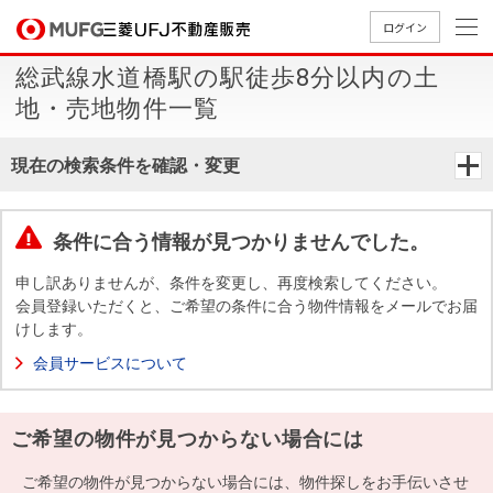
ログイン
総武線水道橋駅の駅徒歩8分以内の土
買いたい
地・売地物件一覧
売りたい
現在の検索条件を確認・変更
店舗案内
買いたいTOP
売りたいTOP
店舗案内TOP
会社情報TOP
採用情報TOP
条件に合う情報が見つかりませんでした。
会社情報
申し訳ありませんが、条件を変更し、再度検索してください。
会員登録いただくと、ご希望の条件に合う物件情報をメールでお届
けします。
採用情報
店舗のご
ごあいさ
新卒採用
店舗のご
会社概
キャリア
店舗のご
MUFG
中古
無
新
売
A
会員サービスについて
案内（首
つ
情報
案内（名
要
採用情報
案内（関
Way
マン
料
築・
却
都圏）
古屋）
西）
法人のお客さま
ショ
査
中古
相
経営ビジ
役員一
ご希望の物件が見つからない場合には
組織図
ンを
定
一戸
談
ョン
覧
探す
建て
提携企業にお勤めの方
ご希望の物件が見つからない場合には、物件探しをお手伝いさせ