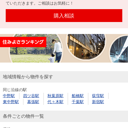
を探
ていただきます。ご相談はお気軽に！
本社地
ニュース
沿革
す
売却
会員ページ
図
リリース
購入相談
投
時手
事業
資
取り
用物
会社案内
閉じる
用
金額
件を
（電子ブ
物
試算
探す
ック版）
件
を
売却向け
周辺相場
住まい1プ
探
サービス
検索
ラス（お
す
役立ちコ
地域情報から物件を探す
ラム）
同じ沿線の駅
購入向け
住宅ロー
住まい1プ
中野駅
四ツ谷駅
秋葉原駅
船橋駅
荻窪駅
住まいと
売却ガイ
サービス
ンシミュ
ラス（お
東中野駅
幕張駅
代々木駅
千葉駅
新宿駅
暮らしの
ド
レーショ
役立ちコ
税金の本
ン
ラム）
条件ごとの物件一覧
（電子ブ